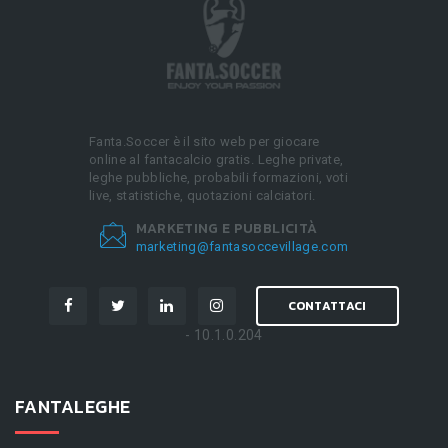
Fanta.Soccer è il sito web per giocare
online al fantacalcio gratis. Leghe private,
leghe pubbliche, probabili formazioni, voti
live, statistiche, quotazioni calciatori.
MARKETING E PUBBLICITÀ
marketing@fantasoccevillage.com
CONTATTACI
- 10.1.0.204
FANTALEGHE