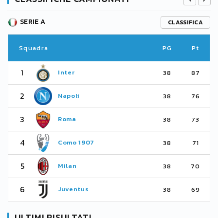
SERIE A
CLASSIFICA
Squadra
PG
Pt
1
Inter
38
87
2
Napoli
38
76
3
Roma
38
73
4
Como 1907
38
71
5
Milan
38
70
6
Juventus
38
69
ULTIMI RISULTATI