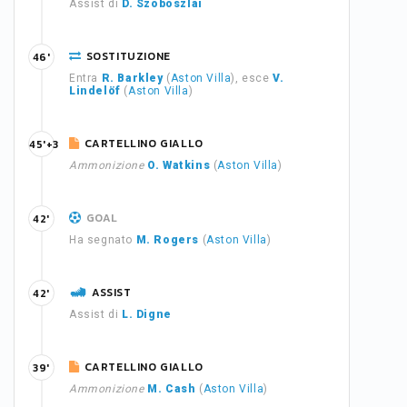
Assist di
D. Szoboszlai
SOSTITUZIONE
46'
Entra
R. Barkley
(
Aston Villa
), esce
V.
Lindelöf
(
Aston Villa
)
CARTELLINO GIALLO
45'+3
Ammonizione
O. Watkins
(
Aston Villa
)
GOAL
42'
Ha segnato
M. Rogers
(
Aston Villa
)
ASSIST
42'
Assist di
L. Digne
CARTELLINO GIALLO
39'
Ammonizione
M. Cash
(
Aston Villa
)