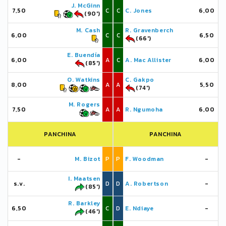
J. McGinn
7,50
C
C
C. Jones
6,00
(90')
M. Cash
R. Gravenberch
6,00
C
C
6,50
(66')
E. Buendía
6,00
A
C
A. Mac Allister
6,00
(85')
O. Watkins
C. Gakpo
8,00
A
A
5,50
(74')
M. Rogers
7,50
A
A
R. Ngumoha
6,00
PANCHINA
PANCHINA
-
M. Bizot
P
P
F. Woodman
-
I. Maatsen
s.v.
D
D
A. Robertson
-
(85')
R. Barkley
6,50
C
D
E. Ndiaye
-
(46')