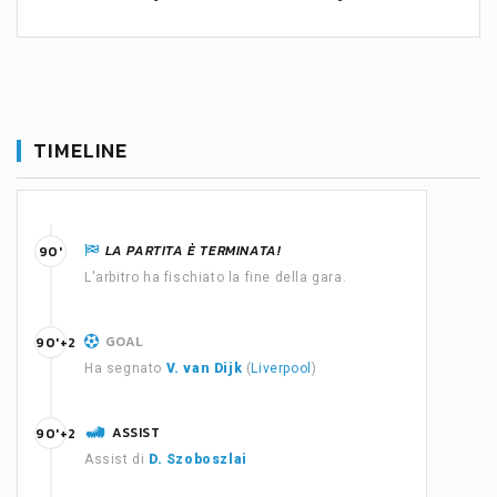
TIMELINE
LA PARTITA È TERMINATA!
90'
L'arbitro ha fischiato la fine della gara.
GOAL
90'+2
Ha segnato
V. van Dijk
(
Liverpool
)
ASSIST
90'+2
Assist di
D. Szoboszlai