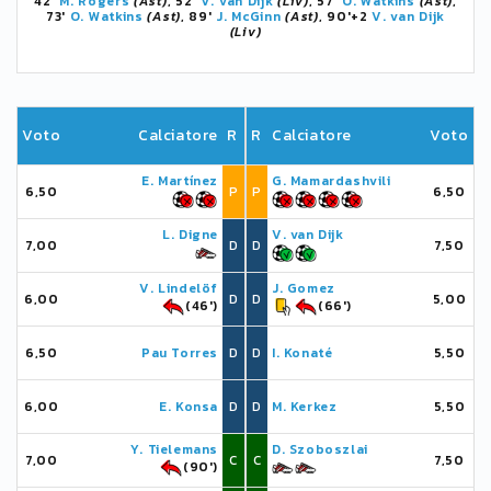
42'
M. Rogers
(Ast)
, 52'
V. van Dijk
(Liv)
, 57'
O. Watkins
(Ast)
,
73'
O. Watkins
(Ast)
, 89'
J. McGinn
(Ast)
, 90'+2
V. van Dijk
(Liv)
Voto
Calciatore
R
R
Calciatore
Voto
E. Martínez
G. Mamardashvili
6,50
P
P
6,50
L. Digne
V. van Dijk
7,00
D
D
7,50
V. Lindelöf
J. Gomez
6,00
D
D
5,00
(46')
(66')
6,50
Pau Torres
D
D
I. Konaté
5,50
6,00
E. Konsa
D
D
M. Kerkez
5,50
Y. Tielemans
D. Szoboszlai
7,00
C
C
7,50
(90')