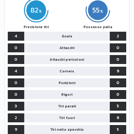
82
55
Precisione tiri
Possesso palla
4
2
Goals
0
0
Attacchi
0
0
Attacchi pericolosi
4
9
Corners
0
0
Punizioni
0
0
Rigori
3
5
Tiri parati
2
8
Tiri fuori
9
5
Tiri nello specchio