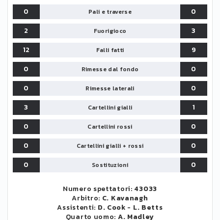
0
0
Pali e traverse
2
3
Fuorigioco
12
9
Falli fatti
0
0
Rimesse dal fondo
0
0
Rimesse laterali
3
1
Cartellini gialli
0
0
Cartellini rossi
0
0
Cartellini gialli + rossi
0
0
Sostituzioni
Numero spettatori:
43033
Arbitro:
C. Kavanagh
Assistenti:
D. Cook
-
L. Betts
Quarto uomo:
A. Madley