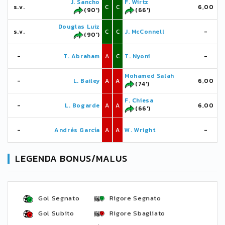
J. Sancho
F. Wirtz
s.v.
C
C
6,00
(90')
(66')
Douglas Luiz
s.v.
C
C
J. McConnell
-
(90')
-
T. Abraham
A
C
T. Nyoni
-
Mohamed Salah
-
L. Bailey
A
A
6,00
(74')
F. Chiesa
-
L. Bogarde
A
A
6,00
(66')
-
Andrés García
A
A
W. Wright
-
LEGENDA BONUS/MALUS
Gol Segnato
Rigore Segnato
Gol Subito
Rigore Sbagliato