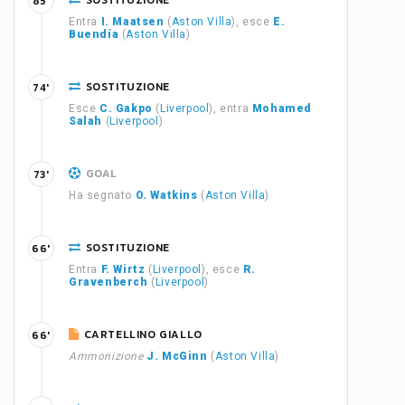
SOSTITUZIONE
85'
Entra
I. Maatsen
(
Aston Villa
), esce
E.
Buendía
(
Aston Villa
)
SOSTITUZIONE
74'
Esce
C. Gakpo
(
Liverpool
), entra
Mohamed
Salah
(
Liverpool
)
GOAL
73'
Ha segnato
O. Watkins
(
Aston Villa
)
SOSTITUZIONE
66'
Entra
F. Wirtz
(
Liverpool
), esce
R.
Gravenberch
(
Liverpool
)
CARTELLINO GIALLO
66'
Ammonizione
J. McGinn
(
Aston Villa
)