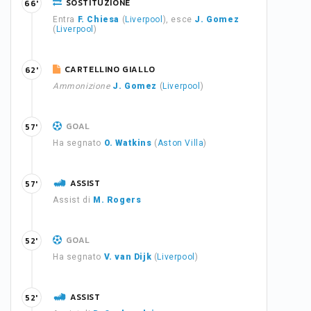
SOSTITUZIONE
66'
Entra
F. Chiesa
(
Liverpool
), esce
J. Gomez
(
Liverpool
)
CARTELLINO GIALLO
62'
Ammonizione
J. Gomez
(
Liverpool
)
GOAL
57'
Ha segnato
O. Watkins
(
Aston Villa
)
ASSIST
57'
Assist di
M. Rogers
GOAL
52'
Ha segnato
V. van Dijk
(
Liverpool
)
ASSIST
52'