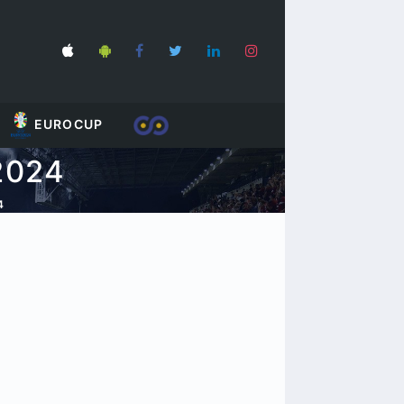
EUROCUP
2024
4