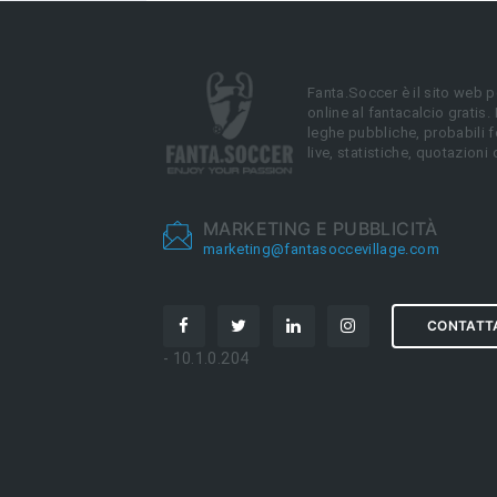
Fanta.Soccer è il sito web p
online al fantacalcio gratis.
leghe pubbliche, probabili f
live, statistiche, quotazioni 
MARKETING E PUBBLICITÀ
marketing@fantasoccevillage.com
CONTATT
- 10.1.0.204