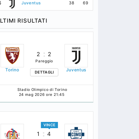
6
6
38
69
Juventus
Bo
LTIMI RISULTATI
2
2
Pareggio
Torino
Juventus
DETTAGLI
Stadio Olimpico di Torino
24 mag 2026 ore 21:45
VINCE
1
4