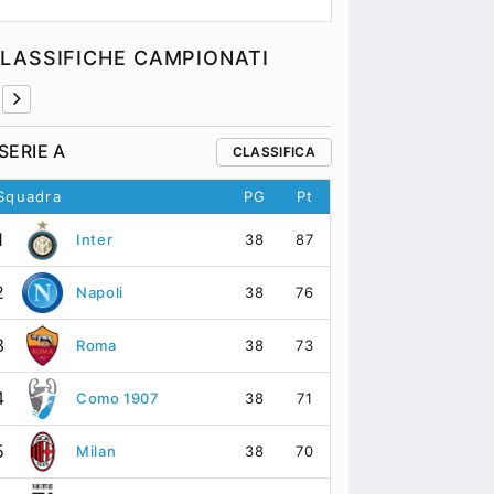
LASSIFICHE CAMPIONATI
SERIE A
PREMIER 
CLASSIFICA
Squadra
PG
Pt
Squadra
1
1
38
87
Inter
Ar
2
2
38
76
Napoli
Ma
3
3
38
73
Roma
Ma
4
4
38
71
Como 1907
As
5
5
38
70
Milan
Li