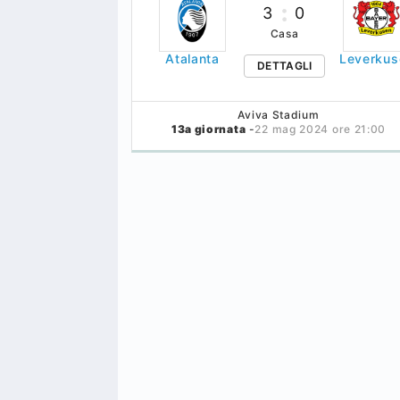
3
0
Casa
Atalanta
Leverkus
DETTAGLI
Aviva Stadium
13a giornata
-
22 mag 2024 ore 21:00