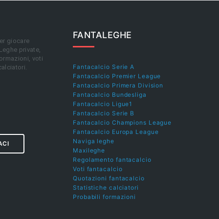
FANTALEGHE
er giocare
 Leghe private,
ormazioni, voti
Fantacalcio Serie A
calciatori.
Fantacalcio Premier League
Fantacalcio Primera Division
Fantacalcio Bundesliga
Fantacalcio Ligue1
Fantacalcio Serie B
Fantacalcio Champions League
Fantacalcio Europa League
Naviga leghe
ACI
Maxileghe
Regolamento fantacalcio
Voti fantacalcio
Quotazioni fantacalcio
Statistiche calciatori
Probabili formazioni