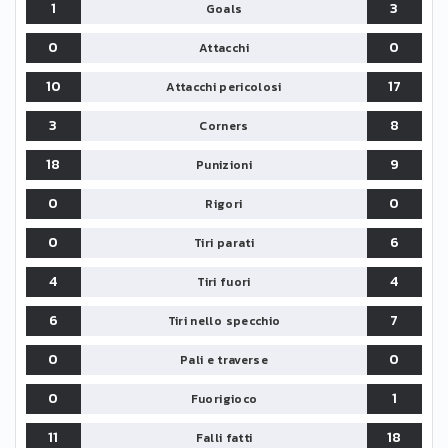
1
3
Goals
0
0
Attacchi
10
17
Attacchi pericolosi
3
8
Corners
18
9
Punizioni
0
0
Rigori
0
6
Tiri parati
4
4
Tiri fuori
6
7
Tiri nello specchio
0
0
Pali e traverse
0
1
Fuorigioco
11
18
Falli fatti