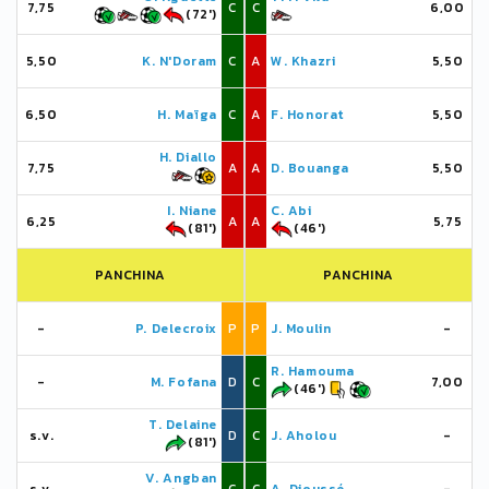
7,75
C
C
6,00
(72')
5,50
K. N'Doram
C
A
W. Khazri
5,50
6,50
H. Maïga
C
A
F. Honorat
5,50
H. Diallo
7,75
A
A
D. Bouanga
5,50
I. Niane
C. Abi
6,25
A
A
5,75
(81')
(46')
PANCHINA
PANCHINA
-
P. Delecroix
P
P
J. Moulin
-
R. Hamouma
-
M. Fofana
D
C
7,00
(46')
T. Delaine
s.v.
D
C
J. Aholou
-
(81')
V. Angban