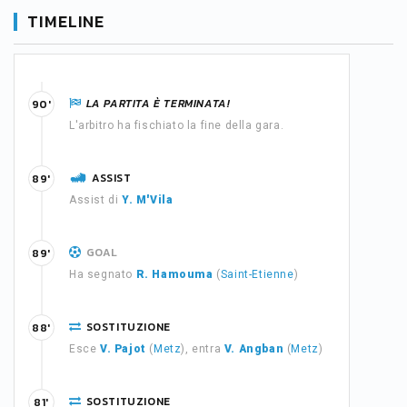
TIMELINE
LA PARTITA È TERMINATA!
90'
L'arbitro ha fischiato la fine della gara.
ASSIST
89'
Assist di
Y. M'Vila
GOAL
89'
Ha segnato
R. Hamouma
(
Saint-Etienne
)
SOSTITUZIONE
88'
Esce
V. Pajot
(
Metz
), entra
V. Angban
(
Metz
)
SOSTITUZIONE
81'