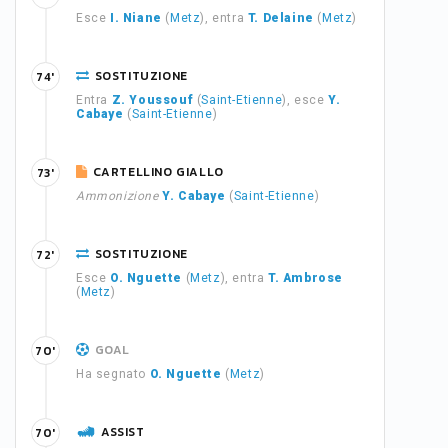
Esce
I. Niane
(
Metz
), entra
T. Delaine
(
Metz
)
SOSTITUZIONE
74'
Entra
Z. Youssouf
(
Saint-Etienne
), esce
Y.
Cabaye
(
Saint-Etienne
)
CARTELLINO GIALLO
73'
Ammonizione
Y. Cabaye
(
Saint-Etienne
)
SOSTITUZIONE
72'
Esce
O. Nguette
(
Metz
), entra
T. Ambrose
(
Metz
)
GOAL
70'
Ha segnato
O. Nguette
(
Metz
)
ASSIST
70'