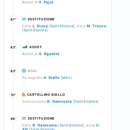
Assist di
V. Pajot
SOSTITUZIONE
67'
Entra
L. Diony
(
Saint-Etienne
), esce
M. Trauco
(
Saint-Etienne
)
ASSIST
63'
Assist di
O. Nguette
GOAL
63'
Ha segnato
H. Diallo
(
Metz
)
CARTELLINO GIALLO
51'
Ammonizione
R. Hamouma
(
Saint-Etienne
)
SOSTITUZIONE
46'
Entra
R. Hamouma
(
Saint-Etienne
), esce
C.
Abi
(
Saint-Etienne
)