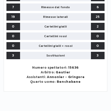
7
6
Rimesse dal fondo
19
25
Rimesse laterali
0
2
Cartellini gialli
0
0
Cartellini rossi
0
0
Cartellini gialli + rossi
3
3
Sostituzioni
Numero spettatori:
15636
Arbitro:
Gautier
Assistenti:
Annonier
-
Gringore
Quarto uomo:
Benchabane