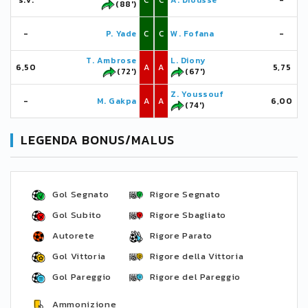
s.v.
C
C
A. Dioussé
-
(88')
-
P. Yade
C
C
W. Fofana
-
T. Ambrose
L. Diony
6,50
A
A
5,75
(72')
(67')
Z. Youssouf
-
M. Gakpa
A
A
6,00
(74')
LEGENDA BONUS/MALUS
Gol Segnato
Rigore Segnato
Gol Subito
Rigore Sbagliato
Autorete
Rigore Parato
Gol Vittoria
Rigore della Vittoria
Gol Pareggio
Rigore del Pareggio
Ammonizione