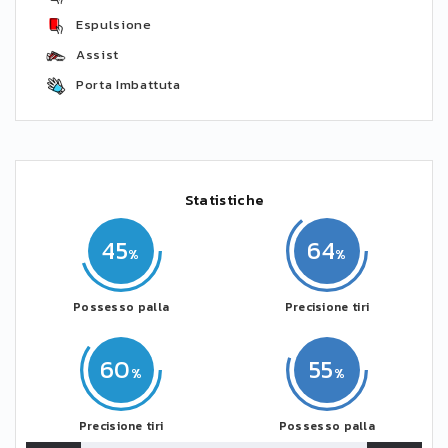
Espulsione
Assist
Porta Imbattuta
Statistiche
45
64
Possesso palla
Precisione tiri
60
55
Precisione tiri
Possesso palla