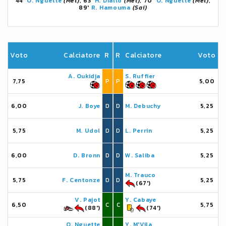
44'
O. Nguette
(Met)
, 63'
H. Diallo
(Met)
, 70'
O. Nguette
(Met)
,
89'
R. Hamouma
(Sai)
Voto
Calciatore
R
R
Calciatore
Voto
A. Oukidja
S. Ruffier
7,75
P
P
5,00
6,00
J. Boye
D
D
M. Debuchy
5,25
5,75
M. Udol
D
D
L. Perrin
5,25
6,00
D. Bronn
D
D
W. Saliba
5,25
M. Trauco
5,75
F. Centonze
D
D
5,25
(67')
V. Pajot
Y. Cabaye
6,50
C
C
5,75
(88')
(74')
O. Nguette
Y. M'Vila