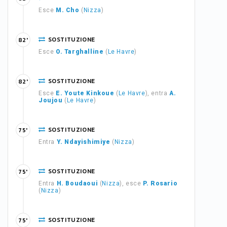
Esce
M. Cho
(
Nizza
)
SOSTITUZIONE
82'
Esce
O. Targhalline
(
Le Havre
)
SOSTITUZIONE
82'
Esce
E. Youte Kinkoue
(
Le Havre
), entra
A.
Joujou
(
Le Havre
)
SOSTITUZIONE
75'
Entra
Y. Ndayishimiye
(
Nizza
)
SOSTITUZIONE
75'
Entra
H. Boudaoui
(
Nizza
), esce
P. Rosario
(
Nizza
)
SOSTITUZIONE
75'