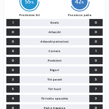
55
42
Precisione tiri
Possesso palla
1
0
Goals
0
0
Attacchi
0
0
Attacchi pericolosi
6
1
Corners
0
0
Punizioni
0
0
Rigori
3
5
Tiri parati
5
7
Tiri fuori
6
3
Tiri nello specchio
0
0
Pali e traverse