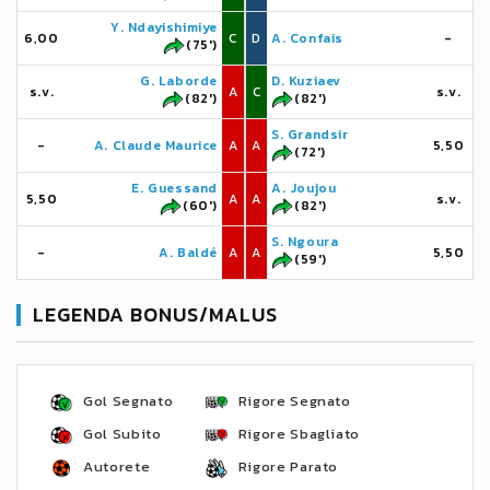
Y. Ndayishimiye
6,00
C
D
A. Confais
-
(75')
G. Laborde
D. Kuziaev
s.v.
A
C
s.v.
(82')
(82')
S. Grandsir
-
A. Claude Maurice
A
A
5,50
(72')
E. Guessand
A. Joujou
5,50
A
A
s.v.
(60')
(82')
S. Ngoura
-
A. Baldé
A
A
5,50
(59')
LEGENDA BONUS/MALUS
Gol Segnato
Rigore Segnato
Gol Subito
Rigore Sbagliato
Autorete
Rigore Parato