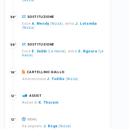
(
Nizza
)
SOSTITUZIONE
59'
Esce
A. Mendy
(
Nizza
), entra
J. Lotomba
(
Nizza
)
SOSTITUZIONE
59'
Esce
E. Sabbi
(
Le Havre
), entra
S. Ngoura
(
Le
Havre
)
CARTELLINO GIALLO
16'
Ammonizione
J. Todibo
(
Nizza
)
ASSIST
12'
Assist di
K. Thuram
GOAL
12'
Ha segnato
J. Boga
(
Nizza
)