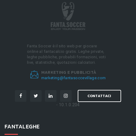
Fanta.Soccer è il sito web per giocare
online al fantacalcio gratis. Leghe private,
leghe pubbliche, probabili formazioni, voti
live, statistiche, quotazioni calciatori.
MARKETING E PUBBLICITÀ
marketing@fantasoccevillage.com
CONTATTACI
- 10.1.0.204
FANTALEGHE