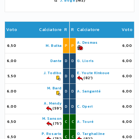
12'
J. Boga
(Niz)
Voto
Calciatore
R
R
Calciatore
Voto
A. Desmas
6,50
M. Bułka
P
P
6,00
6,00
Dante
D
D
G. Lloris
6,00
J. Todibo
E. Youte Kinkoue
5,50
D
D
6,00
(82')
M. Bard
6,00
D
D
A. Sanganté
6,00
A. Mendy
6,00
D
D
C. Operi
6,00
(59')
M. Sanson
6,50
C
C
A. Touré
6,00
(75')
P. Rosario
O. Targhalline
6,50
C
C
6,00
(75')
(82')