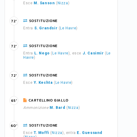
Esce
M. Sanson
(
Nizza
)
SOSTITUZIONE
72'
Entra
S. Grandsir
(
Le Havre
)
SOSTITUZIONE
72'
Entra
L. Nego
(
Le Havre
), esce
J. Casimir
(
Le
Havre
)
SOSTITUZIONE
72'
Esce
Y. Kechta
(
Le Havre
)
CARTELLINO GIALLO
65'
Ammonizione
M. Bard
(
Nizza
)
SOSTITUZIONE
60'
Esce
T. Moffi
(
Nizza
), entra
E. Guessand