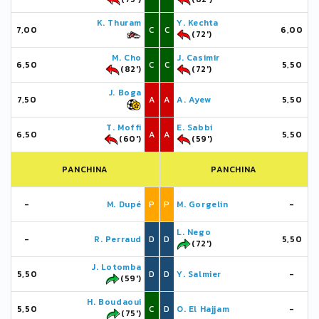
K. Thuram
Y. Kechta
7,00
C
C
6,00
(72')
M. Cho
J. Casimir
6,50
C
C
5,50
(82')
(72')
J. Boga
7,50
A
A
A. Ayew
5,50
T. Moffi
E. Sabbi
6,50
A
A
5,50
(60')
(59')
PANCHINA
PANCHINA
-
M. Dupé
P
P
M. Gorgelin
-
L. Nego
-
R. Perraud
D
D
5,50
(72')
J. Lotomba
5,50
D
D
Y. Salmier
-
(59')
H. Boudaoui
5,50
C
D
O. El Hajjam
-
(75')