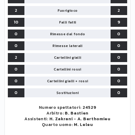
2
2
Fuorigioco
10
9
Falli fatti
0
0
Rimesse dal fondo
0
0
Rimesse laterali
2
0
Cartellini gialli
0
0
Cartellini rossi
0
0
Cartellini gialli + rossi
0
0
Sostituzioni
Numero spettatori:
24529
Arbitro:
B. Bastien
Assistenti:
H. Zakrani
-
A. Berthomieu
Quarto uomo:
M. Leleu