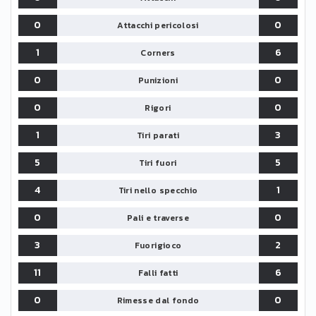
0
0
Attacchi pericolosi
1
6
Corners
0
0
Punizioni
0
0
Rigori
1
3
Tiri parati
5
5
Tiri fuori
4
1
Tiri nello specchio
0
0
Pali e traverse
3
2
Fuorigioco
11
6
Falli fatti
0
0
Rimesse dal fondo