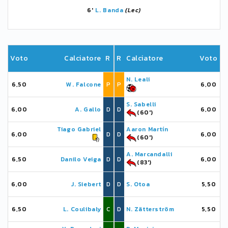
6'
L. Banda
(Lec)
Voto
Calciatore
R
R
Calciatore
Voto
N. Leali
6,50
W. Falcone
P
P
6,00
S. Sabelli
6,00
A. Gallo
D
D
6,00
(60')
Tiago Gabriel
Aaron Martín
6,00
D
D
6,00
(60')
A. Marcandalli
6,50
Danilo Veiga
D
D
6,00
(83')
6,00
J. Siebert
D
D
S. Otoa
5,50
6,50
L. Coulibaly
C
D
N. Zätterström
5,50