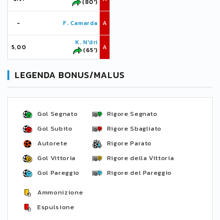
(80')
-
F. Camarda
A
K. N'dri
5,00
A
(65')
LEGENDA BONUS/MALUS
Gol Segnato
Rigore Segnato
Gol Subito
Rigore Sbagliato
Autorete
Rigore Parato
Gol Vittoria
Rigore della Vittoria
Gol Pareggio
Rigore del Pareggio
Ammonizione
Espulsione