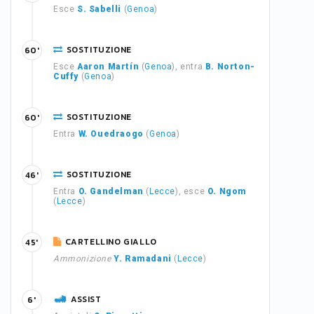
Esce
S. Sabelli
(
Genoa
)
SOSTITUZIONE
60'
Esce
Aaron Martín
(
Genoa
), entra
B. Norton-
Cuffy
(
Genoa
)
SOSTITUZIONE
60'
Entra
W. Ouedraogo
(
Genoa
)
SOSTITUZIONE
46'
Entra
O. Gandelman
(
Lecce
), esce
O. Ngom
(
Lecce
)
CARTELLINO GIALLO
45'
Ammonizione
Y. Ramadani
(
Lecce
)
ASSIST
6'