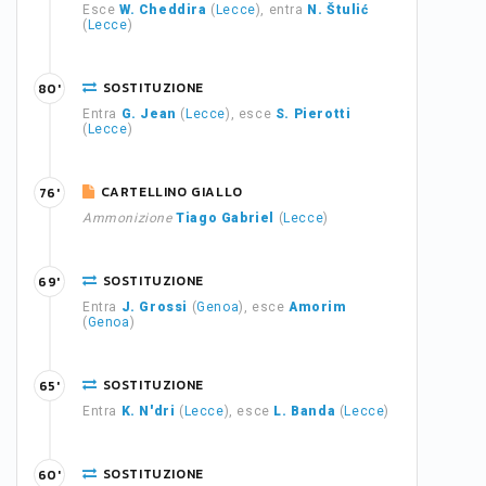
Esce
W. Cheddira
(
Lecce
), entra
N. Štulić
(
Lecce
)
SOSTITUZIONE
80'
Entra
G. Jean
(
Lecce
), esce
S. Pierotti
(
Lecce
)
CARTELLINO GIALLO
76'
Ammonizione
Tiago Gabriel
(
Lecce
)
SOSTITUZIONE
69'
Entra
J. Grossi
(
Genoa
), esce
Amorim
(
Genoa
)
SOSTITUZIONE
65'
Entra
K. N'dri
(
Lecce
), esce
L. Banda
(
Lecce
)
SOSTITUZIONE
60'