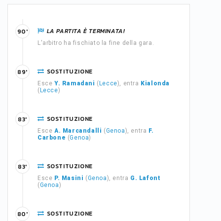
LA PARTITA È TERMINATA!
90'
L'arbitro ha fischiato la fine della gara.
SOSTITUZIONE
89'
Esce
Y. Ramadani
(
Lecce
), entra
Kialonda
(
Lecce
)
SOSTITUZIONE
83'
Esce
A. Marcandalli
(
Genoa
), entra
F.
Carbone
(
Genoa
)
SOSTITUZIONE
83'
Esce
P. Masini
(
Genoa
), entra
G. Lafont
(
Genoa
)
SOSTITUZIONE
80'