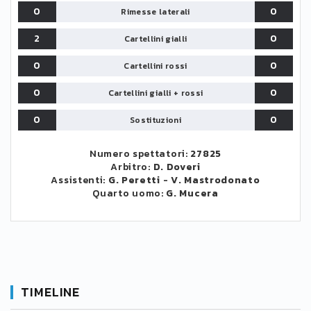
0
0
Rimesse laterali
2
0
Cartellini gialli
0
0
Cartellini rossi
0
0
Cartellini gialli + rossi
0
0
Sostituzioni
Numero spettatori:
27825
Arbitro:
D. Doveri
Assistenti:
G. Peretti
-
V. Mastrodonato
Quarto uomo:
G. Mucera
TIMELINE