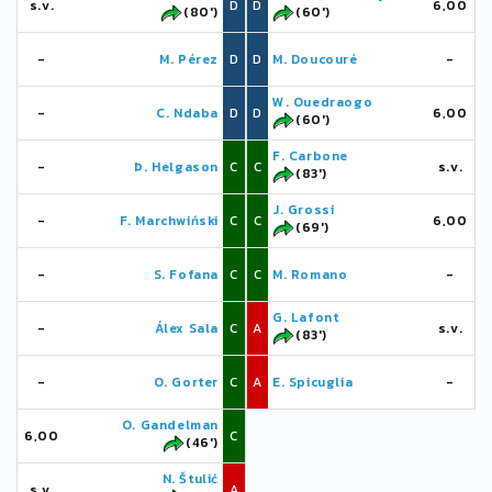
s.v.
D
D
6,00
(80')
(60')
-
M. Pérez
D
D
M. Doucouré
-
W. Ouedraogo
-
C. Ndaba
D
D
6,00
(60')
F. Carbone
-
Þ. Helgason
C
C
s.v.
(83')
J. Grossi
-
F. Marchwiński
C
C
6,00
(69')
-
S. Fofana
C
C
M. Romano
-
G. Lafont
-
Álex Sala
C
A
s.v.
(83')
-
O. Gorter
C
A
E. Spicuglia
-
O. Gandelman
6,00
C
(46')
N. Štulić
s.v.
A