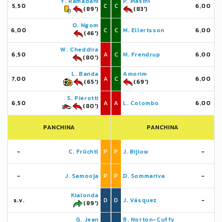
Y. Ramadani
P. Masini
5,50
C
C
6,00
(89')
(83')
O. Ngom
6,00
C
C
M. Ellertsson
6,00
(46')
W. Cheddira
6,50
A
C
M. Frendrup
6,00
(80')
L. Banda
Amorim
7,00
A
C
6,00
(65')
(69')
S. Pierotti
6,50
A
A
L. Colombo
6,00
(80')
PANCHINA
PANCHINA
-
C. Früchtl
P
P
J. Bijlow
-
-
J. Samooja
P
P
D. Sommariva
-
Kialonda
s.v.
D
D
J. Vásquez
-
(89')
G. Jean
B. Norton-Cuffy