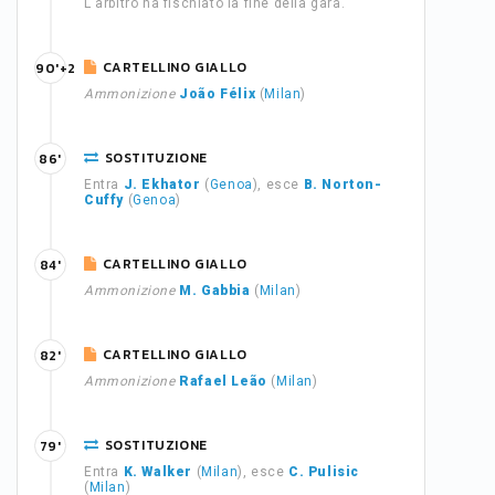
L'arbitro ha fischiato la fine della gara.
CARTELLINO GIALLO
90'+2
Ammonizione
João Félix
(
Milan
)
SOSTITUZIONE
86'
Entra
J. Ekhator
(
Genoa
), esce
B. Norton-
Cuffy
(
Genoa
)
CARTELLINO GIALLO
84'
Ammonizione
M. Gabbia
(
Milan
)
CARTELLINO GIALLO
82'
Ammonizione
Rafael Leão
(
Milan
)
SOSTITUZIONE
79'
Entra
K. Walker
(
Milan
), esce
C. Pulisic
(
Milan
)