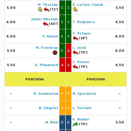
M. Thorsby
R. Loftus-Cheek
5,00
C
C
5,50
(72')
Junior Messias
6,00
C
C
T. Reijnders
6,50
(60')
Y. Fofana
6,00
P. Masini
C
C
6,00
(28')
M. Frendrup
L. Jović
5,50
C
A
6,00
(70')
C. Pulisic
5,50
A. Pinamonti
A
A
6,50
(79')
PANCHINA
PANCHINA
-
D. Sommariva
P
P
M. Sportiello
-
-
B. Siegrist
P
P
L. Torriani
-
K. Walker
-
M. Bani
D
D
5,50
(79')