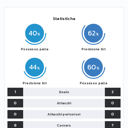
Statistiche
40
62
Possesso palla
Precisione tiri
44
60
Precisione tiri
Possesso palla
1
2
Goals
0
0
Attacchi
0
0
Attacchi pericolosi
8
7
Corners