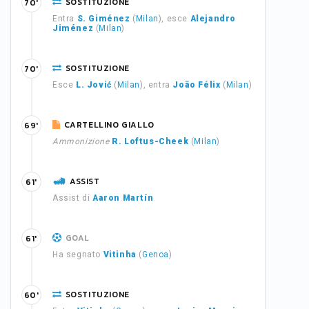
SOSTITUZIONE
70'
Entra
S. Giménez
(
Milan
), esce
Alejandro
Jiménez
(
Milan
)
SOSTITUZIONE
70'
Esce
L. Jović
(
Milan
), entra
João Félix
(
Milan
)
CARTELLINO GIALLO
69'
Ammonizione
R. Loftus-Cheek
(
Milan
)
ASSIST
61'
Assist di
Aaron Martín
GOAL
61'
Ha segnato
Vitinha
(
Genoa
)
SOSTITUZIONE
60'