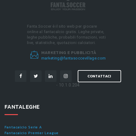
Fanta.Soccer è il sito web per giocare
online al fantacalcio gratis. Leghe private,
leghe pubbliche, probabili formazioni, voti
live, statistiche, quotazioni calciatori.
MARKETING E PUBBLICITÀ
marketing@fantasoccevillage.com
CONTATTACI
- 10.1.0.204
FANTALEGHE
Fantacalcio Serie A
Fantacalcio Premier League