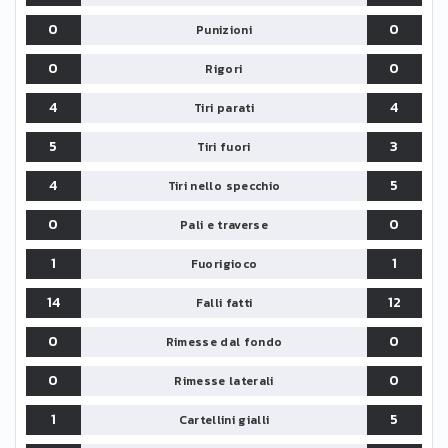
0
0
Punizioni
0
0
Rigori
4
4
Tiri parati
5
3
Tiri fuori
4
5
Tiri nello specchio
0
0
Pali e traverse
1
1
Fuorigioco
14
12
Falli fatti
0
0
Rimesse dal fondo
0
0
Rimesse laterali
1
5
Cartellini gialli