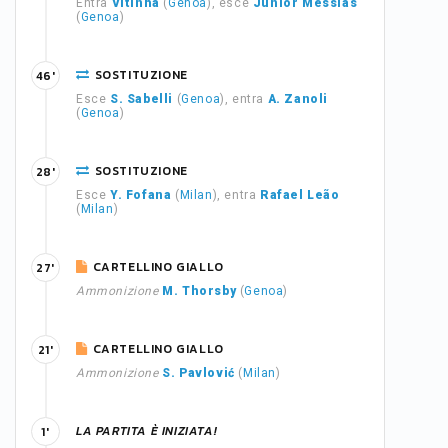
Entra
Vitinha
(
Genoa
), esce
Junior Messias
(
Genoa
)
SOSTITUZIONE
46'
Esce
S. Sabelli
(
Genoa
), entra
A. Zanoli
(
Genoa
)
SOSTITUZIONE
28'
Esce
Y. Fofana
(
Milan
), entra
Rafael Leão
(
Milan
)
CARTELLINO GIALLO
27'
Ammonizione
M. Thorsby
(
Genoa
)
CARTELLINO GIALLO
21'
Ammonizione
S. Pavlović
(
Milan
)
LA PARTITA È INIZIATA!
1'