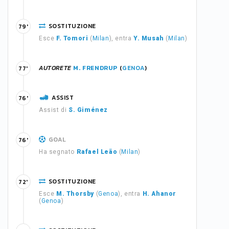
SOSTITUZIONE
79'
Esce
F. Tomori
(
Milan
), entra
Y. Musah
(
Milan
)
AUTORETE
M. FRENDRUP
(
GENOA
)
77'
ASSIST
76'
Assist di
S. Giménez
GOAL
76'
Ha segnato
Rafael Leão
(
Milan
)
SOSTITUZIONE
72'
Esce
M. Thorsby
(
Genoa
), entra
H. Ahanor
(
Genoa
)