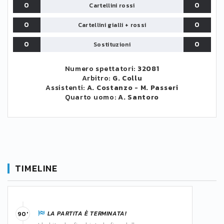
0
0
Cartellini rossi
0
0
Cartellini gialli + rossi
0
0
Sostituzioni
Numero spettatori:
32081
Arbitro:
G. Collu
Assistenti:
A. Costanzo
-
M. Passeri
Quarto uomo:
A. Santoro
TIMELINE
LA PARTITA È TERMINATA!
90'