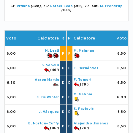
61'
Vitinha
(Gen)
, 76'
Rafael Leão
(Mil)
, 77' aut.
M. Frendrup
(Gen)
Voto
Calciatore
R
R
Calciatore
Voto
N. Leali
M. Maignan
6,00
P
P
6,50
S. Sabelli
6,00
D
D
T. Hernández
6,50
(46')
Aaron Martín
F. Tomori
6,50
D
D
6,50
(79')
M. Gabbia
6,00
K. De Winter
D
D
6,00
S. Pavlović
6,00
J. Vásquez
D
D
5,50
B. Norton-Cuffy
Alejandro Jiménez
6,00
D
D
6,50
(86')
(70')