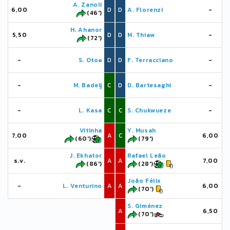
A. Zanoli
6,00
D
D
A. Florenzi
-
(46')
H. Ahanor
5,50
D
D
M. Thiaw
-
(72')
-
S. Otoa
D
D
F. Terracciano
-
-
M. Badelj
C
D
D. Bartesaghi
-
-
L. Kasa
C
C
S. Chukwueze
-
Vitinha
Y. Musah
7,00
A
C
6,00
(60')
(79')
J. Ekhator
Rafael Leão
s.v.
A
A
7,00
(86')
(28')
João Félix
-
L. Venturino
A
A
6,00
(70')
S. Giménez
A
6,50
(70')