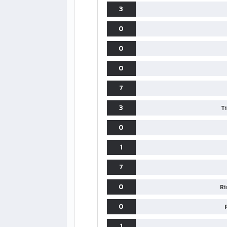
3
0
0
0
7
3
T
0
1
7
0
Ri
0
1