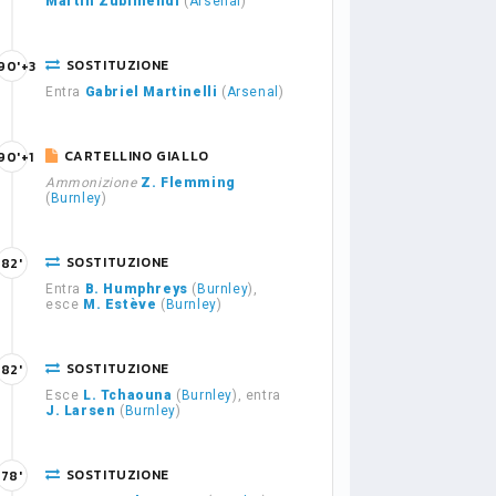
Martín Zubimendi
(
Arsenal
)
SOSTITUZIONE
90'+3
Entra
Gabriel Martinelli
(
Arsenal
)
CARTELLINO GIALLO
90'+1
Ammonizione
Z. Flemming
(
Burnley
)
SOSTITUZIONE
82'
Entra
B. Humphreys
(
Burnley
),
esce
M. Estève
(
Burnley
)
SOSTITUZIONE
82'
Esce
L. Tchaouna
(
Burnley
), entra
J. Larsen
(
Burnley
)
SOSTITUZIONE
78'