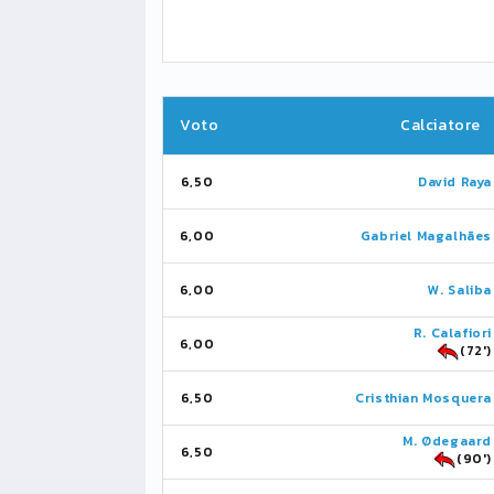
Voto
Calciatore
6,50
David Raya
6,00
Gabriel Magalhães
6,00
W. Saliba
R. Calafiori
6,00
(72')
6,50
Cristhian Mosquera
M. Ødegaard
6,50
(90')