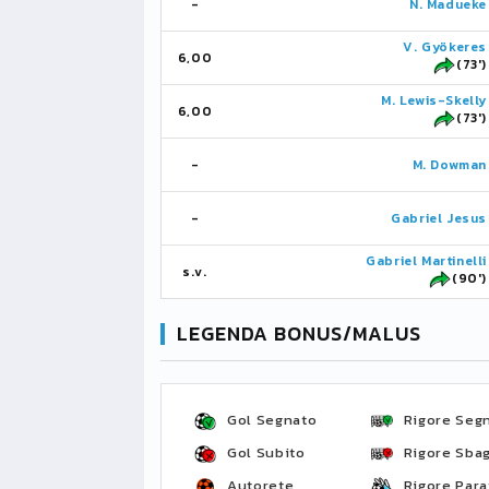
-
N. Madueke
V. Gyökeres
6,00
(73')
M. Lewis-Skelly
6,00
(73')
-
M. Dowman
-
Gabriel Jesus
Gabriel Martinelli
s.v.
(90')
LEGENDA BONUS/MALUS
Gol Segnato
Rigore Seg
Gol Subito
Rigore Sbag
Autorete
Rigore Para