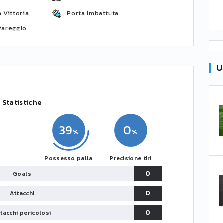
 Vittoria
Porta Imbattuta
Pareggio
U
Statistiche
39
0
Possesso palla
Precisione tiri
0
Goals
0
Attacchi
0
tacchi pericolosi