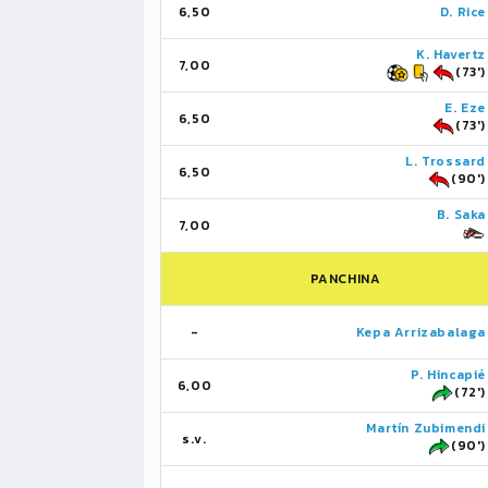
6,50
D. Rice
K. Havertz
7,00
(73')
E. Eze
6,50
(73')
L. Trossard
6,50
(90')
B. Saka
7,00
PANCHINA
-
Kepa Arrizabalaga
P. Hincapié
6,00
(72')
Martín Zubimendi
s.v.
(90')