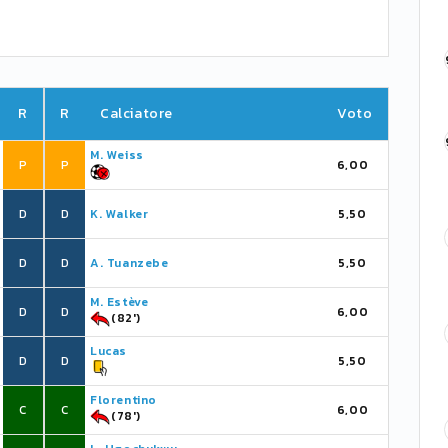
R
R
Calciatore
Voto
M. Weiss
P
P
6,00
D
D
K. Walker
5,50
D
D
A. Tuanzebe
5,50
M. Estève
D
D
6,00
(82')
Lucas
D
D
5,50
Florentino
C
C
6,00
(78')