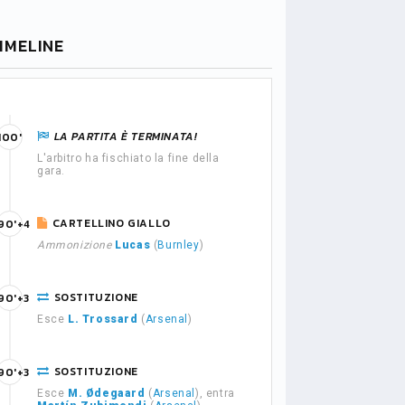
IMELINE
LA PARTITA È TERMINATA!
100'
L'arbitro ha fischiato la fine della
gara.
CARTELLINO GIALLO
90'+4
Ammonizione
Lucas
(
Burnley
)
SOSTITUZIONE
90'+3
Esce
L. Trossard
(
Arsenal
)
SOSTITUZIONE
90'+3
Esce
M. Ødegaard
(
Arsenal
), entra