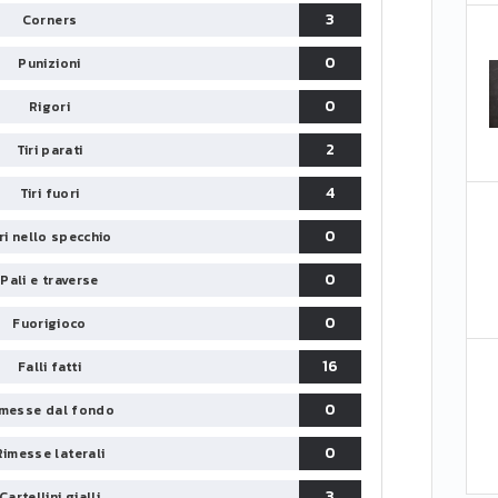
3
Corners
0
Punizioni
0
Rigori
2
Tiri parati
4
Tiri fuori
0
iri nello specchio
0
Pali e traverse
0
Fuorigioco
16
Falli fatti
0
messe dal fondo
0
Rimesse laterali
3
Cartellini gialli