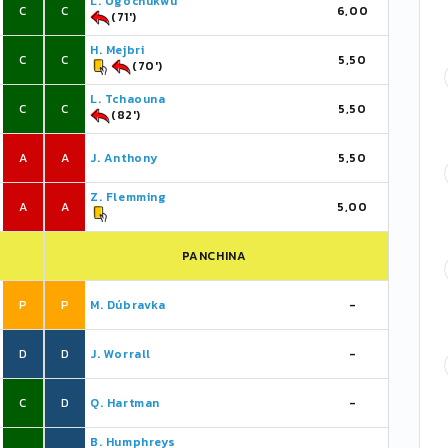
L. Ugochukwu
C
C
6,00
(71')
H. Mejbri
C
C
5,50
(70')
L. Tchaouna
C
C
5,50
(82')
A
A
J. Anthony
5,50
Z. Flemming
A
A
5,00
PANCHINA
P
P
M. Dúbravka
-
D
D
J. Worrall
-
C
D
Q. Hartman
-
B. Humphreys