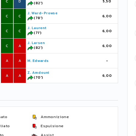
C
D
5,50
(82')
J. Ward-Prowse
C
C
6,00
(78')
J. Laurent
C
C
6,00
(71')
J. Larsen
C
A
6,00
(82')
A
A
M. Edwards
-
Z. Amdouni
A
A
6,00
(70')
nato
Ammonizione
liato
Espulsione
to
Assist