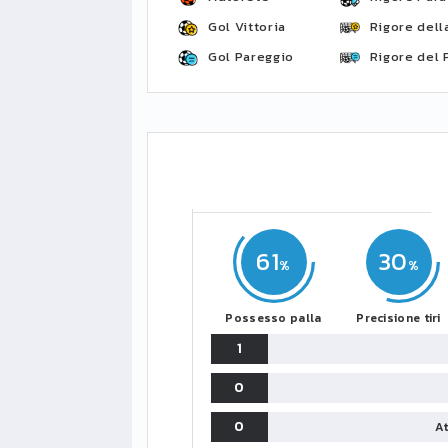
Gol Vittoria
Rigore della
Gol Pareggio
Rigore del 
61
30
Possesso palla
Precisione tiri
1
0
0
At