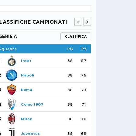
LASSIFICHE CAMPIONATI
SERIE A
PREMIER L
CLASSIFICA
Squadra
PG
Pt
Squadra
1
1
Inter
Ar
38
87
2
2
Napoli
Ma
38
76
3
3
Roma
Ma
38
73
4
4
Como 1907
As
38
71
5
5
Milan
Li
38
70
6
6
Juventus
Bo
38
69