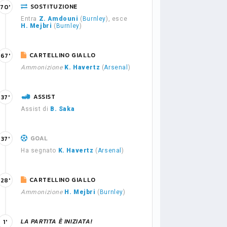
SOSTITUZIONE
70'
Entra
Z. Amdouni
(
Burnley
), esce
H. Mejbri
(
Burnley
)
CARTELLINO GIALLO
67'
Ammonizione
K. Havertz
(
Arsenal
)
ASSIST
37'
Assist di
B. Saka
GOAL
37'
Ha segnato
K. Havertz
(
Arsenal
)
CARTELLINO GIALLO
28'
Ammonizione
H. Mejbri
(
Burnley
)
LA PARTITA È INIZIATA!
1'