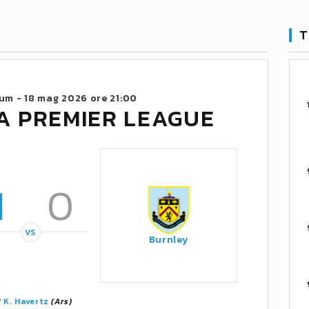
T
ium -
18 mag 2026 ore 21:00
A PREMIER LEAGUE
1
0
VS
Burnley
'
K. Havertz
(Ars)