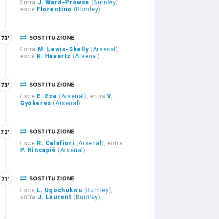
Entra
J. Ward-Prowse
(
Burnley
),
esce
Florentino
(
Burnley
)
SOSTITUZIONE
73'
Entra
M. Lewis-Skelly
(
Arsenal
),
esce
K. Havertz
(
Arsenal
)
SOSTITUZIONE
73'
Esce
E. Eze
(
Arsenal
), entra
V.
Gyökeres
(
Arsenal
)
SOSTITUZIONE
72'
Esce
R. Calafiori
(
Arsenal
), entra
P. Hincapié
(
Arsenal
)
SOSTITUZIONE
71'
Esce
L. Ugochukwu
(
Burnley
),
entra
J. Laurent
(
Burnley
)