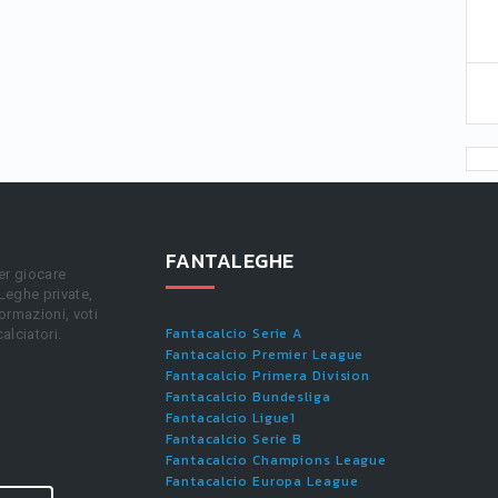
FANTALEGHE
er giocare
 Leghe private,
ormazioni, voti
Fantacalcio Serie A
calciatori.
Fantacalcio Premier League
Fantacalcio Primera Division
Fantacalcio Bundesliga
Fantacalcio Ligue1
Fantacalcio Serie B
Fantacalcio Champions League
Fantacalcio Europa League