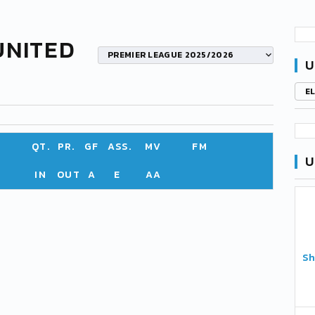
UNITED
PREMIER LEAGUE 2025/2026
U
E
QT.
PR.
GF
ASS.
MV
FM
U
IN
OUT
A
E
AA
Sh