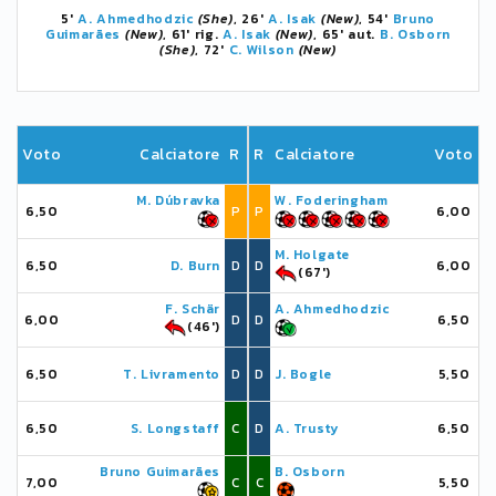
5'
A. Ahmedhodzic
(She)
, 26'
A. Isak
(New)
, 54'
Bruno
Guimarães
(New)
, 61' rig.
A. Isak
(New)
, 65' aut.
B. Osborn
(She)
, 72'
C. Wilson
(New)
Voto
Calciatore
R
R
Calciatore
Voto
M. Dúbravka
W. Foderingham
6,50
P
P
6,00
M. Holgate
6,50
D. Burn
D
D
6,00
(67')
F. Schär
A. Ahmedhodzic
6,00
D
D
6,50
(46')
6,50
T. Livramento
D
D
J. Bogle
5,50
6,50
S. Longstaff
C
D
A. Trusty
6,50
Bruno Guimarães
B. Osborn
7,00
C
C
5,50