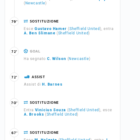
(
Newcastle
)
SOSTITUZIONE
79'
Esce
Gustavo Hamer
(
Sheffield United
), entra
A. Ben Slimane
(
Sheffield United
)
GOAL
72'
Ha segnato
C. Wilson
(
Newcastle
)
ASSIST
72'
Assist di
H. Barnes
SOSTITUZIONE
70'
Entra
Vinícius Souza
(
Sheffield United
), esce
A. Brooks
(
Sheffield United
)
SOSTITUZIONE
67'