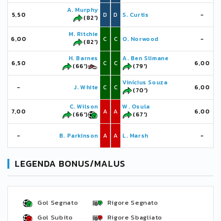
A. Murphy
5,50
D
D
S. Curtis
-
(82')
M. Ritchie
6,00
C
C
O. Norwood
-
(82')
H. Barnes
A. Ben Slimane
6,50
C
C
6,00
(66')
(79')
Vinícius Souza
-
J. White
C
C
6,00
(70')
C. Wilson
W. Osula
7,00
A
A
6,00
(66')
(67')
-
B. Parkinson
A
A
L. Marsh
-
LEGENDA BONUS/MALUS
Gol Segnato
Rigore Segnato
Gol Subito
Rigore Sbagliato