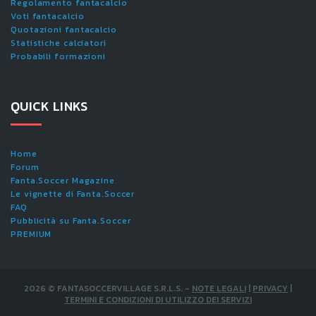
Regolamento fantacalcio
Voti fantacalcio
Quotazioni fantacalcio
Statistiche calciatori
Probabili formazioni
QUICK LINKS
Home
Forum
Fanta.Soccer Magazine
Le vignette di Fanta.Soccer
FAQ
Pubblicità su Fanta.Soccer
PREMIUM
2026
©
FANTASOCCERVILLAGE S.R.L.S.
-
NOTE LEGALI
|
PRIVACY
|
TERMINI E CONDIZIONI DI UTILIZZO DEI SERVIZI