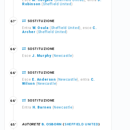
Esce
M. Holgate
(
Sheffield United
), entra
J.
Robinson
(
Sheffield United
)
SOSTITUZIONE
67'
Entra
W. Osula
(
Sheffield United
), esce
C.
Archer
(
Sheffield United
)
SOSTITUZIONE
66'
Esce
J. Murphy
(
Newcastle
)
SOSTITUZIONE
66'
Esce
E. Anderson
(
Newcastle
), entra
C.
Wilson
(
Newcastle
)
SOSTITUZIONE
66'
Entra
H. Barnes
(
Newcastle
)
AUTORETE
B. OSBORN
(
SHEFFIELD UNITED
)
65'