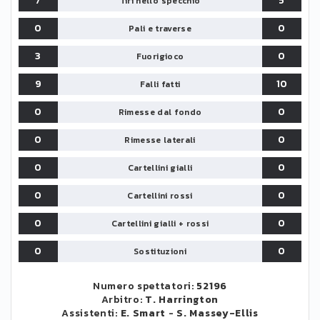
7
5
Tiri nello specchio
0
0
Pali e traverse
3
0
Fuorigioco
9
10
Falli fatti
0
0
Rimesse dal fondo
0
0
Rimesse laterali
0
0
Cartellini gialli
0
0
Cartellini rossi
0
0
Cartellini gialli + rossi
0
0
Sostituzioni
Numero spettatori:
52196
Arbitro:
T. Harrington
Assistenti:
E. Smart
-
S. Massey-Ellis