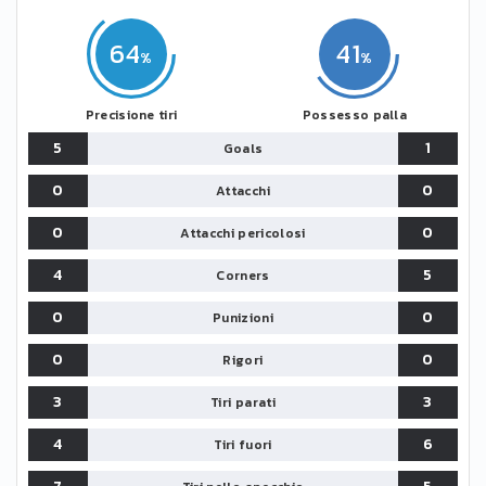
64
41
Precisione tiri
Possesso palla
5
1
Goals
0
0
Attacchi
0
0
Attacchi pericolosi
4
5
Corners
0
0
Punizioni
0
0
Rigori
3
3
Tiri parati
4
6
Tiri fuori