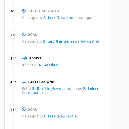
RIGORE SEGNATO
61'
Ha segnato
A. Isak
(
Newcastle
) su rigore
GOAL
54'
Ha segnato
Bruno Guimarães
(
Newcastle
)
ASSIST
54'
Assist di
A. Gordon
SOSTITUZIONE
46'
Entra
E. Krafth
(
Newcastle
), esce
F. Schär
(
Newcastle
)
GOAL
26'
Ha segnato
A. Isak
(
Newcastle
)