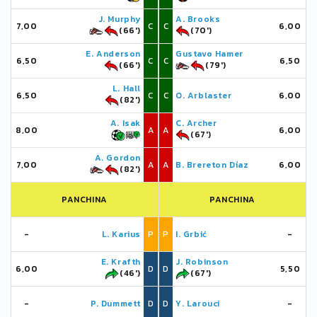
J. Murphy
A. Brooks
7,00
C
C
6,00
(66')
(70')
E. Anderson
Gustavo Hamer
6,50
C
C
6,50
(66')
(79')
L. Hall
6,50
C
C
O. Arblaster
6,00
(82')
A. Isak
C. Archer
8,00
A
A
6,00
(67')
A. Gordon
7,00
A
A
B. Brereton Díaz
6,00
(82')
PANCHINA
PANCHINA
-
L. Karius
P
P
I. Grbić
-
E. Krafth
J. Robinson
6,00
D
D
5,50
(46')
(67')
-
P. Dummett
D
D
Y. Larouci
-