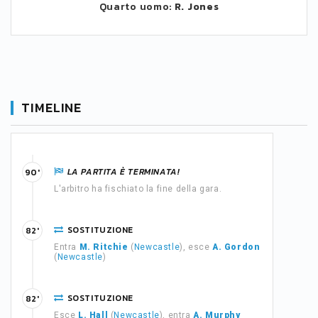
Quarto uomo:
R. Jones
TIMELINE
LA PARTITA È TERMINATA!
90'
L'arbitro ha fischiato la fine della gara.
SOSTITUZIONE
82'
Entra
M. Ritchie
(
Newcastle
), esce
A. Gordon
(
Newcastle
)
SOSTITUZIONE
82'
Esce
L. Hall
(
Newcastle
), entra
A. Murphy