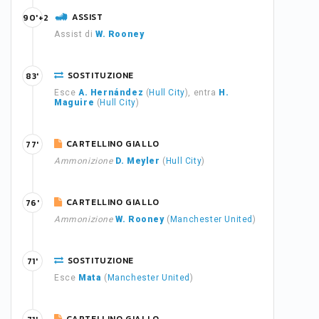
ASSIST
90'+2
Assist di
W. Rooney
SOSTITUZIONE
83'
Esce
A. Hernández
(
Hull City
), entra
H.
Maguire
(
Hull City
)
CARTELLINO GIALLO
77'
Ammonizione
D. Meyler
(
Hull City
)
CARTELLINO GIALLO
76'
Ammonizione
W. Rooney
(
Manchester United
)
SOSTITUZIONE
71'
Esce
Mata
(
Manchester United
)