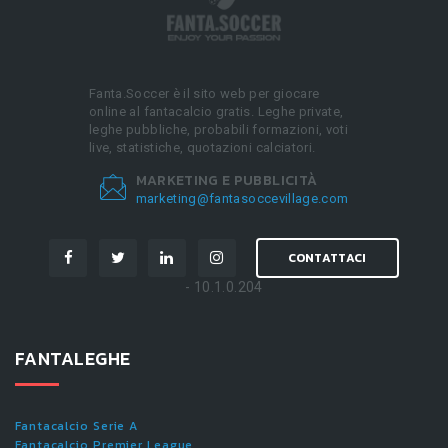
Fanta.Soccer è il sito web per giocare
online al fantacalcio gratis. Leghe private,
leghe pubbliche, probabili formazioni, voti
live, statistiche, quotazioni calciatori.
MARKETING E PUBBLICITÀ
marketing@fantasoccevillage.com
CONTATTACI
- 10.1.0.204
FANTALEGHE
Fantacalcio Serie A
Fantacalcio Premier League