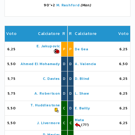
90'+2
M. Rashford
(Man)
Voto
Calciatore
R
R
Calciatore
Voto
E. Jakupovic
6,25
P
P
De Gea
6,25
5,50
Ahmed El Mohamady
D
D
A. Valencia
6,50
5,75
C. Davies
D
D
D. Blind
6,25
5,75
A. Robertson
D
D
L. Shaw
6,25
T. Huddlestone
5,50
C
D
E. Bailly
6,25
Mata
5,50
J. Livermore
C
C
6,25
(71')
D. Meyler