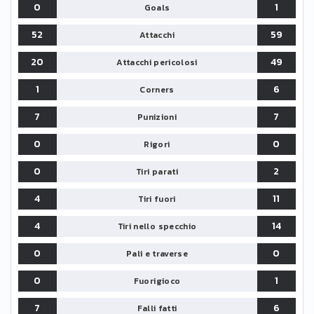
0
1
Goals
52
59
Attacchi
20
49
Attacchi pericolosi
1
6
Corners
7
7
Punizioni
0
0
Rigori
0
2
Tiri parati
4
11
Tiri fuori
4
14
Tiri nello specchio
0
0
Pali e traverse
0
1
Fuorigioco
7
6
Falli fatti