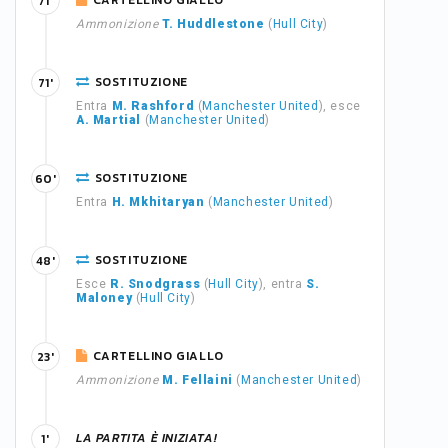
CARTELLINO GIALLO
71'
Ammonizione
T. Huddlestone
(
Hull City
)
SOSTITUZIONE
71'
Entra
M. Rashford
(
Manchester United
), esce
A. Martial
(
Manchester United
)
SOSTITUZIONE
60'
Entra
H. Mkhitaryan
(
Manchester United
)
SOSTITUZIONE
48'
Esce
R. Snodgrass
(
Hull City
), entra
S.
Maloney
(
Hull City
)
CARTELLINO GIALLO
23'
Ammonizione
M. Fellaini
(
Manchester United
)
LA PARTITA È INIZIATA!
1'