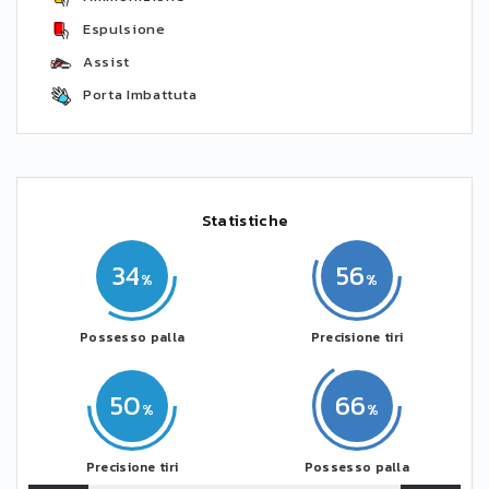
Espulsione
Assist
Porta Imbattuta
Statistiche
34
56
Possesso palla
Precisione tiri
50
66
Precisione tiri
Possesso palla