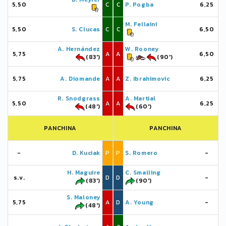
5,50
C
C
P. Pogba
6,25
M. Fellaini
5,50
S. Clucas
C
C
6,50
A. Hernández
W. Rooney
5,75
A
A
6,50
(83')
(90')
5,75
A. Diomande
A
A
Z. Ibrahimovic
6,25
R. Snodgrass
A. Martial
5,50
A
A
6,25
(48')
(60')
PANCHINA
PANCHINA
-
D. Kuciak
P
P
S. Romero
-
H. Maguire
C. Smalling
s.v.
D
D
-
(83')
(90')
S. Maloney
5,75
A
D
A. Young
-
(48')