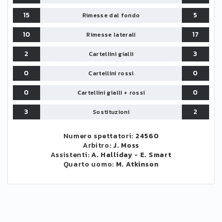
15
5
Rimesse dal fondo
10
17
Rimesse laterali
2
3
Cartellini gialli
0
0
Cartellini rossi
0
0
Cartellini gialli + rossi
3
2
Sostituzioni
Numero spettatori:
24560
Arbitro:
J. Moss
Assistenti:
A. Halliday
-
E. Smart
Quarto uomo:
M. Atkinson