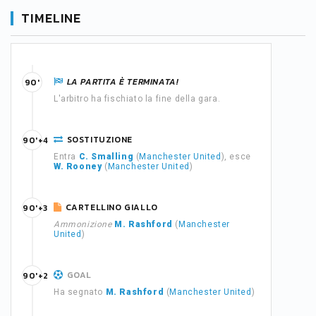
TIMELINE
LA PARTITA È TERMINATA!
90'
L'arbitro ha fischiato la fine della gara.
SOSTITUZIONE
90'+4
Entra
C. Smalling
(
Manchester United
), esce
W. Rooney
(
Manchester United
)
CARTELLINO GIALLO
90'+3
Ammonizione
M. Rashford
(
Manchester
United
)
GOAL
90'+2
Ha segnato
M. Rashford
(
Manchester United
)