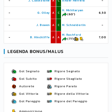
-
J. Clackstone
A
C
Ander Herrera
-
H. Mkhitaryan
-
G. Olley
A
C
6,50
(60')
-
J. Bowen
A
C
M. Schneiderlin
-
M. Rashford
-
B. Hinchliffe
A
A
7,00
(71')
LEGENDA BONUS/MALUS
Gol Segnato
Rigore Segnato
Gol Subito
Rigore Sbagliato
Autorete
Rigore Parato
Gol Vittoria
Rigore della Vittoria
Gol Pareggio
Rigore del Pareggio
Ammonizione