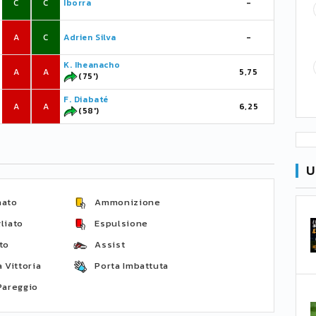
C
C
Iborra
-
A
C
Adrien Silva
-
K. Iheanacho
A
A
5,75
(75')
F. Diabaté
A
A
6,25
(58')
U
nato
Ammonizione
liato
Espulsione
to
Assist
 Vittoria
Porta Imbattuta
Pareggio