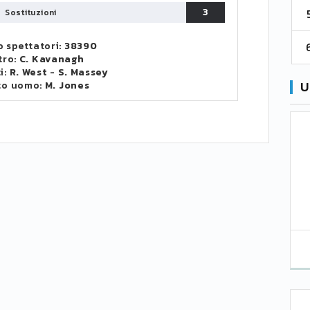
3
5
Sostituzioni
Catanzaro
55
38
60
6
 spettatori:
38390
Palermo
53
38
56
tro:
C. Kavanagh
i:
R. West
-
S. Massey
U
to uomo:
M. Jones