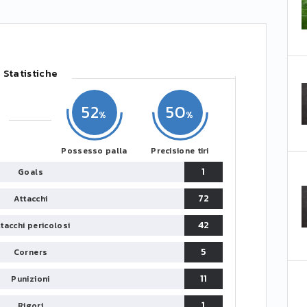
Statistiche
52
50
Possesso palla
Precisione tiri
1
Goals
72
Attacchi
42
tacchi pericolosi
5
Corners
11
Punizioni
1
Rigori