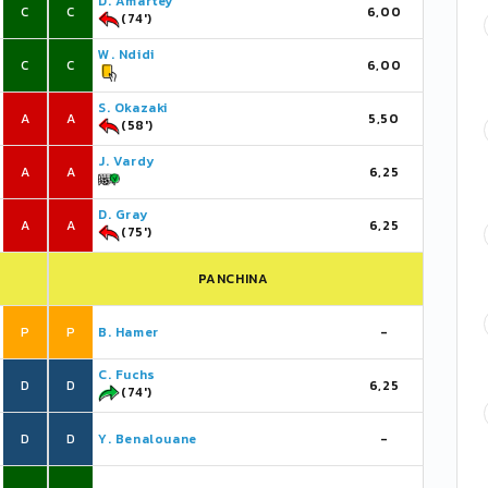
D. Amartey
C
C
6,00
(74')
W. Ndidi
C
C
6,00
S. Okazaki
A
A
5,50
(58')
J. Vardy
A
A
6,25
D. Gray
A
A
6,25
(75')
PANCHINA
P
P
B. Hamer
-
C. Fuchs
D
D
6,25
(74')
D
D
Y. Benalouane
-