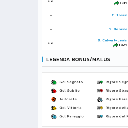
s.v.
(81')
-
C. Tosun
-
Y. Bolasie
D. Calvert-Lewin
s.v.
(82')
LEGENDA BONUS/MALUS
Gol Segnato
Rigore Seg
Gol Subito
Rigore Sbag
Autorete
Rigore Para
Gol Vittoria
Rigore della
Gol Pareggio
Rigore del 