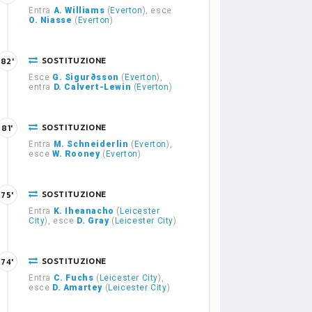
Entra
A. Williams
(
Everton
), esce
O. Niasse
(
Everton
)
SOSTITUZIONE
82'
Esce
G. Sigurðsson
(
Everton
),
entra
D. Calvert-Lewin
(
Everton
)
SOSTITUZIONE
81'
Entra
M. Schneiderlin
(
Everton
),
esce
W. Rooney
(
Everton
)
SOSTITUZIONE
75'
Entra
K. Iheanacho
(
Leicester
City
), esce
D. Gray
(
Leicester City
)
SOSTITUZIONE
74'
Entra
C. Fuchs
(
Leicester City
),
esce
D. Amartey
(
Leicester City
)