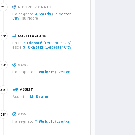
RIGORE SEGNATO
71'
Ha segnato
J. Vardy
(
Leicester
City
) su rigore
SOSTITUZIONE
58'
Entra
F. Diabaté
(
Leicester City
),
esce
S. Okazaki
(
Leicester City
)
GOAL
39'
Ha segnato
T. Walcott
(
Everton
)
ASSIST
39'
Assist di
M. Keane
GOAL
25'
Ha segnato
T. Walcott
(
Everton
)