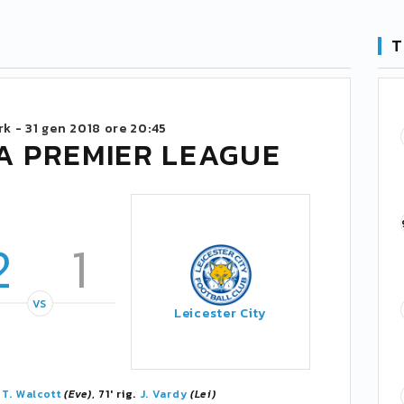
T
rk -
31 gen 2018 ore 20:45
A PREMIER LEAGUE
2
1
VS
Leicester City
'
T. Walcott
(Eve)
, 71' rig.
J. Vardy
(Lei)