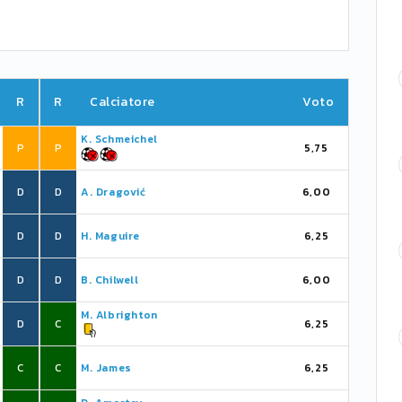
R
R
Calciatore
Voto
K. Schmeichel
P
P
5,75
D
D
A. Dragović
6,00
D
D
H. Maguire
6,25
D
D
B. Chilwell
6,00
M. Albrighton
D
C
6,25
C
C
M. James
6,25