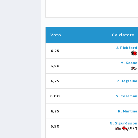
Voto
Calciatore
J. Pickford
6,25
M. Keane
6,50
6,25
P. Jagielka
6,00
S. Coleman
6,25
R. Martina
G. Sigurðsson
6,50
(82')