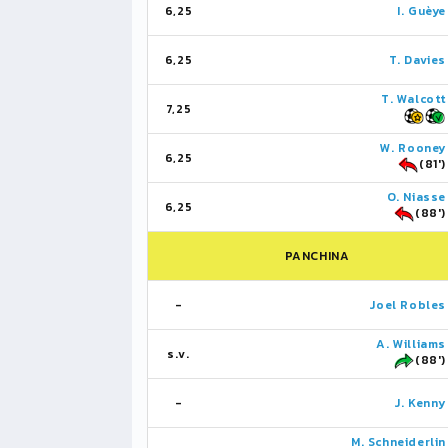
6,25
I. Guèye
6,25
T. Davies
T. Walcott
7,25
W. Rooney
6,25
(81')
O. Niasse
6,25
(88')
PANCHINA
-
Joel Robles
A. Williams
s.v.
(88')
-
J. Kenny
M. Schneiderlin