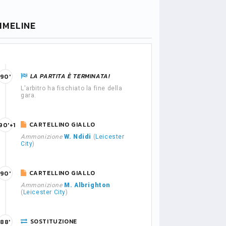
IMELINE
LA PARTITA È TERMINATA!
90'
L'arbitro ha fischiato la fine della
gara.
CARTELLINO GIALLO
90'+1
Ammonizione
W. Ndidi
(
Leicester
City
)
CARTELLINO GIALLO
90'
Ammonizione
M. Albrighton
(
Leicester City
)
SOSTITUZIONE
88'