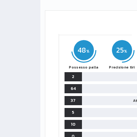
48
25
Possesso palla
Precisione tiri
2
64
37
At
5
10
0