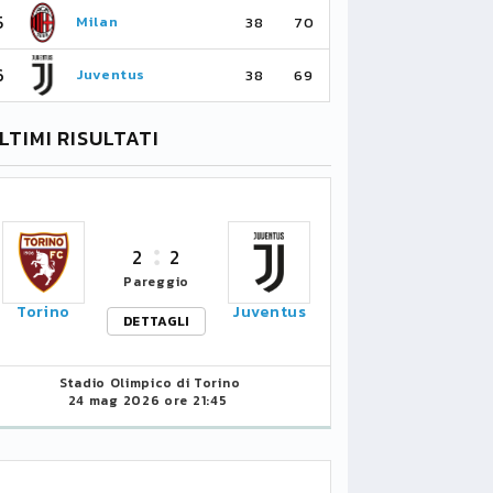
5
5
Milan
Li
38
70
6
6
Juventus
Bo
38
69
LTIMI RISULTATI
2
2
Pareggio
Torino
Juventus
DETTAGLI
Stadio Olimpico di Torino
24 mag 2026 ore 21:45