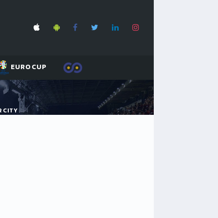
EUROCUP
Y
 CITY