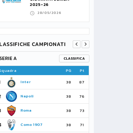
2025-26
28/05/2026
LASSIFICHE CAMPIONATI
SERIE A
PREMIER L
CLASSIFICA
Squadra
PG
Pt
Squadra
1
1
Inter
Ar
38
87
2
2
Napoli
Ma
38
76
3
3
Roma
Ma
38
73
4
4
Como 1907
As
38
71