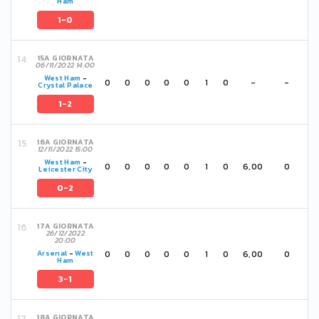
Ham
1-0
15A GIORNATA
06/11/2022 14:00
West Ham
-
0
0
0
0
0
1
0
-
-
Crystal Palace
1-2
16A GIORNATA
12/11/2022 15:00
West Ham
-
0
0
0
0
0
1
0
6,00
0
Leicester City
0-2
17A GIORNATA
26/12/2022
20:00
0
0
0
0
0
1
0
6,00
0
Arsenal
-
West
Ham
3-1
18A GIORNATA