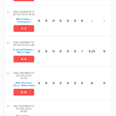
33A GIORNATA
26/04/2023 18:45
West Ham
-
0
0
0
0
0
0
0
-
-
Liverpool
1-2
34A GIORNATA
29/04/2023 11:30
Crystal Palace
-
0
0
0
0
0
0
1
5,25
0
West Ham
4-3
28A GIORNATA
03/05/2023
19:00
0
0
0
0
0
0
0
6
0
Manchester
City
-
West Ham
3-0
35A GIORNATA
07/05/2023
18:00
West Ham
-