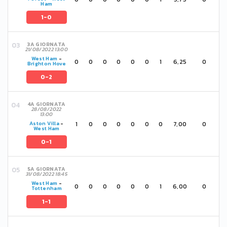
Ham
1-0
3A GIORNATA
21/08/2022 13:00
West Ham
-
0
0
0
0
0
0
1
6,25
0
Brighton Hove
0-2
4A GIORNATA
28/08/2022
13:00
1
0
0
0
0
0
0
7,00
0
Aston Villa
-
West Ham
0-1
5A GIORNATA
31/08/2022 18:45
West Ham
-
0
0
0
0
0
0
1
6,00
0
Tottenham
1-1