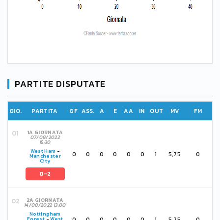
PARTITE DISPUTATE
GIO.
PARTITA
GF
ASS.
A
E
AA
IN
OUT
MV
FM
1A GIORNATA
07/08/2022
15:30
West Ham
-
0
0
0
0
0
0
1
5,75
0
Manchester
City
0-2
2A GIORNATA
14/08/2022 13:00
Nottingham
0
0
0
0
0
0
1
5,75
0
Forest
-
West