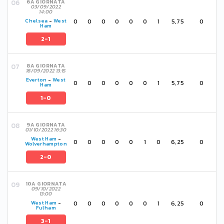
6A GIORNATA
03/09/2022
14:00
0
0
0
0
0
0
1
5,75
0
Chelsea
-
West
Ham
2-1
8A GIORNATA
18/09/2022 13:15
Everton
-
West
0
0
0
0
0
0
1
5,75
0
Ham
1-0
9A GIORNATA
01/10/2022 16:30
West Ham
-
0
0
0
0
0
1
0
6,25
0
Wolverhampton
2-0
10A GIORNATA
09/10/2022
13:00
0
0
0
0
0
0
1
6,25
0
West Ham
-
Fulham
3-1