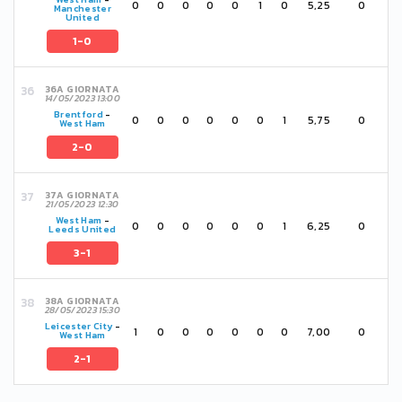
0
0
0
0
0
1
0
5,25
0
Manchester
United
1-0
36A GIORNATA
14/05/2023 13:00
Brentford
-
0
0
0
0
0
0
1
5,75
0
West Ham
2-0
37A GIORNATA
21/05/2023 12:30
West Ham
-
0
0
0
0
0
0
1
6,25
0
Leeds United
3-1
38A GIORNATA
28/05/2023 15:30
Leicester City
-
1
0
0
0
0
0
0
7,00
0
West Ham
2-1