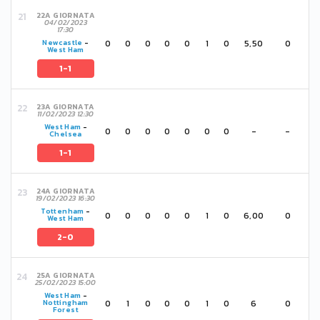
22A GIORNATA
04/02/2023
17:30
0
0
0
0
0
1
0
5,50
0
Newcastle
-
West Ham
1-1
23A GIORNATA
11/02/2023 12:30
West Ham
-
0
0
0
0
0
0
0
-
-
Chelsea
1-1
24A GIORNATA
19/02/2023 16:30
Tottenham
-
0
0
0
0
0
1
0
6,00
0
West Ham
2-0
25A GIORNATA
25/02/2023 15:00
West Ham
-
0
1
0
0
0
1
0
6
0
Nottingham
Forest