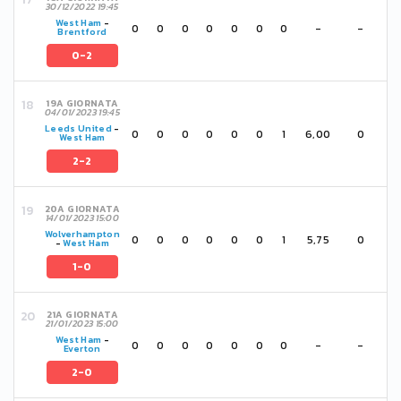
30/12/2022 19:45
West Ham
-
0
0
0
0
0
0
0
-
-
Brentford
0-2
19A GIORNATA
04/01/2023 19:45
Leeds United
-
0
0
0
0
0
0
1
6,00
0
West Ham
2-2
20A GIORNATA
14/01/2023 15:00
Wolverhampton
0
0
0
0
0
0
1
5,75
0
-
West Ham
1-0
21A GIORNATA
21/01/2023 15:00
West Ham
-
0
0
0
0
0
0
0
-
-
Everton
2-0