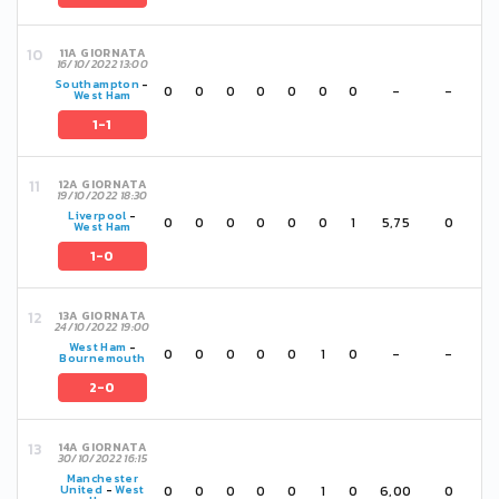
11A GIORNATA
16/10/2022 13:00
Southampton
-
0
0
0
0
0
0
0
-
-
West Ham
1-1
12A GIORNATA
19/10/2022 18:30
Liverpool
-
0
0
0
0
0
0
1
5,75
0
West Ham
1-0
13A GIORNATA
24/10/2022 19:00
West Ham
-
0
0
0
0
0
1
0
-
-
Bournemouth
2-0
14A GIORNATA
30/10/2022 16:15
Manchester
0
0
0
0
0
1
0
6,00
0
United
-
West