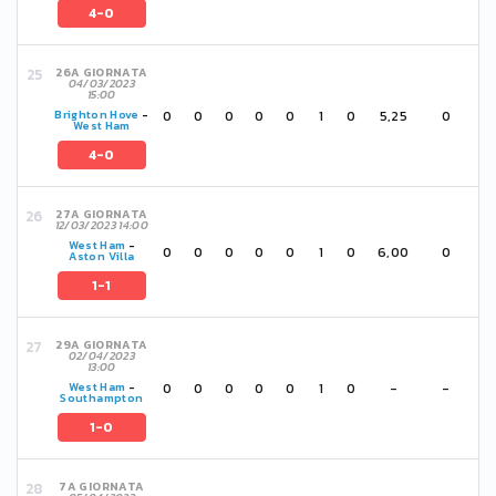
4-0
26A GIORNATA
04/03/2023
15:00
0
0
0
0
0
1
0
5,25
0
Brighton Hove
-
West Ham
4-0
27A GIORNATA
12/03/2023 14:00
West Ham
-
0
0
0
0
0
1
0
6,00
0
Aston Villa
1-1
29A GIORNATA
02/04/2023
13:00
0
0
0
0
0
1
0
-
-
West Ham
-
Southampton
1-0
7A GIORNATA