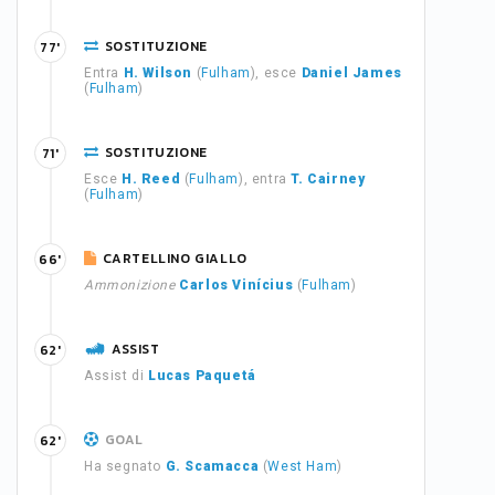
SOSTITUZIONE
77'
Entra
H. Wilson
(
Fulham
), esce
Daniel James
(
Fulham
)
SOSTITUZIONE
71'
Esce
H. Reed
(
Fulham
), entra
T. Cairney
(
Fulham
)
CARTELLINO GIALLO
66'
Ammonizione
Carlos Vinícius
(
Fulham
)
ASSIST
62'
Assist di
Lucas Paquetá
GOAL
62'
Ha segnato
G. Scamacca
(
West Ham
)