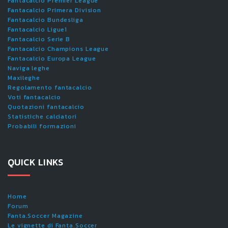
Fantacalcio Premier League
Fantacalcio Primera Division
Fantacalcio Bundesliga
Fantacalcio Ligue1
Fantacalcio Serie B
Fantacalcio Champions League
Fantacalcio Europa League
Naviga leghe
Maxileghe
Regolamento fantacalcio
Voti fantacalcio
Quotazioni fantacalcio
Statistiche calciatori
Probabili formazioni
QUICK LINKS
Home
Forum
Fanta.Soccer Magazine
Le vignette di Fanta.Soccer