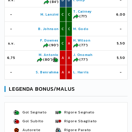
s.v.
D
D
I. Diop
-
(84')
T. Cairney
-
M. Lanzini
C
C
6,00
(71')
-
B. Johnson
C
C
M. Godo
-
F. Downes
H. Wilson
s.v.
C
A
5,50
(90')
(77')
M. Antonio
J. Onomah
6,75
A
A
5,50
(80')
(77')
-
S. Benrahma
A
A
L. Harris
-
LEGENDA BONUS/MALUS
Gol Segnato
Rigore Segnato
Gol Subito
Rigore Sbagliato
Autorete
Rigore Parato