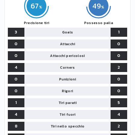
67
49
Precisione tiri
Possesso palla
3
1
Goals
0
0
Attacchi
0
0
Attacchi pericolosi
4
2
Corners
0
0
Punizioni
0
0
Rigori
1
5
Tiri parati
4
4
Tiri fuori
8
2
Tiri nello specchio