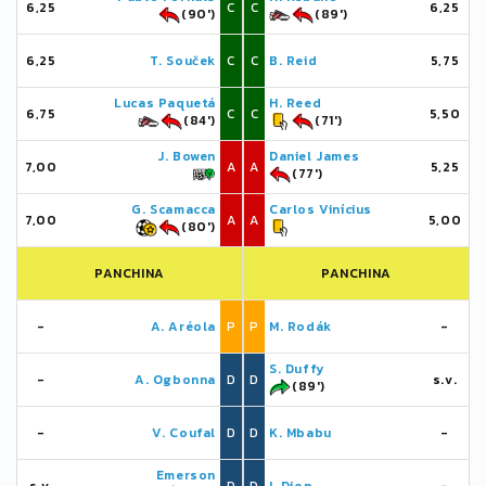
6,25
C
C
6,25
(90')
(89')
6,25
T. Souček
C
C
B. Reid
5,75
Lucas Paquetá
H. Reed
6,75
C
C
5,50
(84')
(71')
J. Bowen
Daniel James
7,00
A
A
5,25
(77')
G. Scamacca
Carlos Vinícius
7,00
A
A
5,00
(80')
PANCHINA
PANCHINA
-
A. Aréola
P
P
M. Rodák
-
S. Duffy
-
A. Ogbonna
D
D
s.v.
(89')
-
V. Coufal
D
D
K. Mbabu
-
Emerson