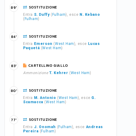
SOSTITUZIONE
89'
Entra
S. Duffy
(
Fulham
), esce
N. Kebano
(
Fulham
)
SOSTITUZIONE
84'
Entra
Emerson
(
West Ham
), esce
Lucas
Paquetá
(
West Ham
)
CARTELLINO GIALLO
83'
Ammonizione
T. Kehrer
(
West Ham
)
SOSTITUZIONE
80'
Entra
M. Antonio
(
West Ham
), esce
G.
Scamacca
(
West Ham
)
SOSTITUZIONE
77'
Entra
J. Onomah
(
Fulham
), esce
Andreas
Pereira
(
Fulham
)