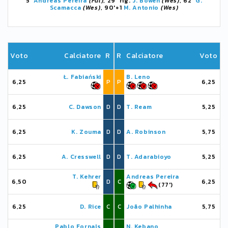
5'
Andreas Pereira
(Ful)
, 29' rig.
J. Bowen
(Wes)
, 62'
G.
Scamacca
(Wes)
, 90'+1
M. Antonio
(Wes)
Voto
Calciatore
R
R
Calciatore
Voto
Ł. Fabiański
B. Leno
6,25
P
P
6,25
6,25
C. Dawson
D
D
T. Ream
5,25
6,25
K. Zouma
D
D
A. Robinson
5,75
6,25
A. Cresswell
D
D
T. Adarabioyo
5,25
T. Kehrer
Andreas Pereira
6,50
D
C
6,25
(77')
6,25
D. Rice
C
C
João Palhinha
5,75
Pablo Fornals
N. Kebano