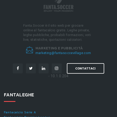
Fanta.Soccer è il sito web per giocare
online al fantacalcio gratis. Leghe private,
leghe pubbliche, probabili formazioni, voti
live, statistiche, quotazioni calciatori.
MARKETING E PUBBLICITÀ
marketing@fantasoccevillage.com
CONTATTACI
- 10.1.0.204
FANTALEGHE
Fantacalcio Serie A