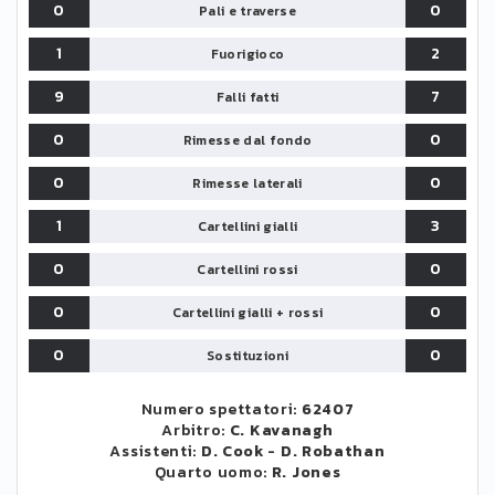
0
0
Pali e traverse
1
2
Fuorigioco
9
7
Falli fatti
0
0
Rimesse dal fondo
0
0
Rimesse laterali
1
3
Cartellini gialli
0
0
Cartellini rossi
0
0
Cartellini gialli + rossi
0
0
Sostituzioni
Numero spettatori:
62407
Arbitro:
C. Kavanagh
Assistenti:
D. Cook
-
D. Robathan
Quarto uomo:
R. Jones