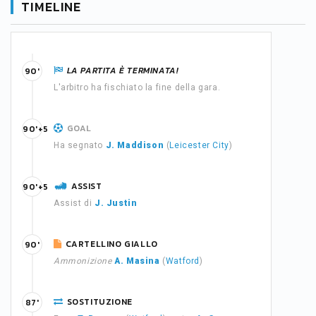
TIMELINE
LA PARTITA È TERMINATA!
90'
L'arbitro ha fischiato la fine della gara.
GOAL
90'+5
Ha segnato
J. Maddison
(
Leicester City
)
ASSIST
90'+5
Assist di
J. Justin
CARTELLINO GIALLO
90'
Ammonizione
A. Masina
(
Watford
)
SOSTITUZIONE
87'