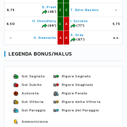
D. Praet
6,75
C
C
T. Dele-Bashiru
-
(46')
H. Choudhury
I. Success
6,50
C
A
5,75
(69')
(77')
A. Gray
-
K. Iheanacho
A
A
s.v.
(87')
LEGENDA BONUS/MALUS
Gol Segnato
Rigore Segnato
Gol Subito
Rigore Sbagliato
Autorete
Rigore Parato
Gol Vittoria
Rigore della Vittoria
Gol Pareggio
Rigore del Pareggio
Ammonizione