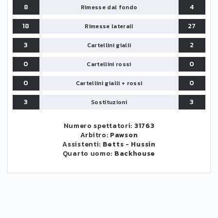
8
4
Rimesse dal fondo
18
27
Rimesse laterali
3
2
Cartellini gialli
0
0
Cartellini rossi
0
0
Cartellini gialli + rossi
3
3
Sostituzioni
Numero spettatori:
31763
Arbitro:
Pawson
Assistenti:
Betts
-
Hussin
Quarto uomo:
Backhouse