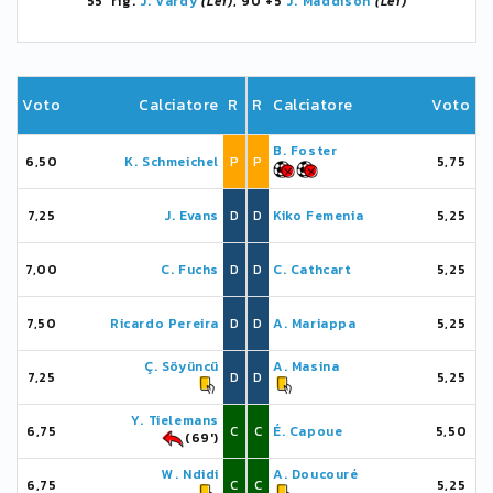
55' rig.
J. Vardy
(Lei)
, 90'+5
J. Maddison
(Lei)
Voto
Calciatore
R
R
Calciatore
Voto
B. Foster
6,50
K. Schmeichel
P
P
5,75
7,25
J. Evans
D
D
Kiko Femenia
5,25
7,00
C. Fuchs
D
D
C. Cathcart
5,25
7,50
Ricardo Pereira
D
D
A. Mariappa
5,25
Ç. Söyüncü
A. Masina
7,25
D
D
5,25
Y. Tielemans
6,75
C
C
É. Capoue
5,50
(69')
W. Ndidi
A. Doucouré
6,75
C
C
5,25