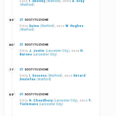
Esce
T. Deeney
(
Watford
), entra
A. Gray
(
Watford
)
SOSTITUZIONE
83'
Entra
Quina
(
Watford
), esce
W. Hughes
(
Watford
)
SOSTITUZIONE
80'
Entra
J. Justin
(
Leicester City
), esce
H.
Barnes
(
Leicester City
)
SOSTITUZIONE
77'
Entra
I. Success
(
Watford
), esce
Gerard
Deulofeu
(
Watford
)
SOSTITUZIONE
69'
Entra
H. Choudhury
(
Leicester City
), esce
Y.
Tielemans
(
Leicester City
)