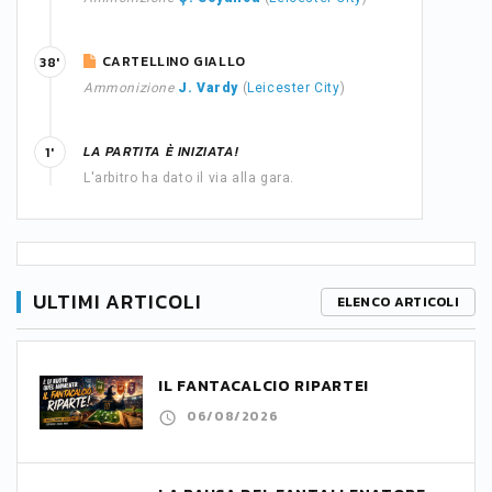
CARTELLINO GIALLO
38'
Ammonizione
J. Vardy
(
Leicester City
)
LA PARTITA È INIZIATA!
1'
L'arbitro ha dato il via alla gara.
ULTIMI ARTICOLI
ELENCO ARTICOLI
IL FANTACALCIO RIPARTE!
06/08/2026