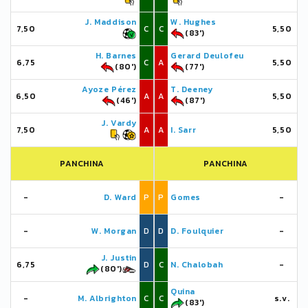
J. Maddison
W. Hughes
7,50
C
C
5,50
(83')
H. Barnes
Gerard Deulofeu
6,75
C
A
5,50
(80')
(77')
Ayoze Pérez
T. Deeney
6,50
A
A
5,50
(46')
(87')
J. Vardy
7,50
A
A
I. Sarr
5,50
PANCHINA
PANCHINA
-
D. Ward
P
P
Gomes
-
-
W. Morgan
D
D
D. Foulquier
-
J. Justin
6,75
D
C
N. Chalobah
-
(80')
Quina
-
M. Albrighton
C
C
s.v.
(83')