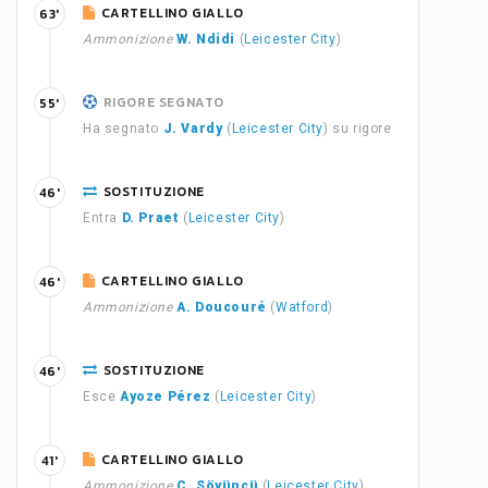
CARTELLINO GIALLO
63'
Ammonizione
W. Ndidi
(
Leicester City
)
RIGORE SEGNATO
55'
Ha segnato
J. Vardy
(
Leicester City
) su rigore
SOSTITUZIONE
46'
Entra
D. Praet
(
Leicester City
)
CARTELLINO GIALLO
46'
Ammonizione
A. Doucouré
(
Watford
)
SOSTITUZIONE
46'
Esce
Ayoze Pérez
(
Leicester City
)
CARTELLINO GIALLO
41'
Ammonizione
Ç. Söyüncü
(
Leicester City
)