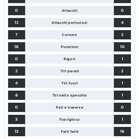
0
0
Attacchi
12
4
Attacchi pericolosi
7
2
Corners
16
10
Punizioni
0
1
Rigori
2
2
Tiri parati
4
1
Tiri fuori
6
1
Tiri nello specchio
0
0
Pali e traverse
3
1
Fuorigioco
13
16
Falli fatti