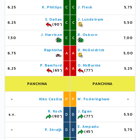
6,25
K. Phillips
C
C
J. Fleck
5,75
S. Dallas
J. Lundstram
6,25
C
C
5,50
(90')
J. Harrison
B. Osborn
7,50
C
C
7,00
Raphinha
D. McGoldrick
6,75
A
A
5,00
P. Bamford
O. McBurnie
6,25
A
A
5,25
(65')
(77')
PANCHINA
PANCHINA
-
Kiko Casilla
P
P
W. Foderingham
-
R. Koch
J. Egan
s.v.
D
D
5,50
(90')
(77')
E. Ampadu
-
P. Struijk
D
D
5,75
(45')