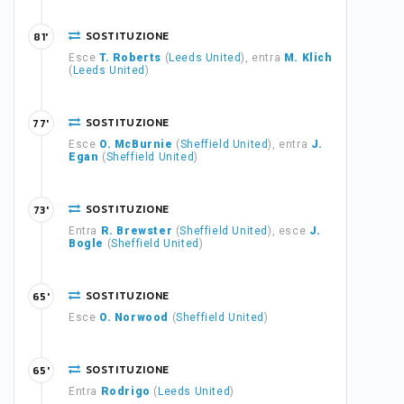
SOSTITUZIONE
81'
Esce
T. Roberts
(
Leeds United
), entra
M. Klich
(
Leeds United
)
SOSTITUZIONE
77'
Esce
O. McBurnie
(
Sheffield United
), entra
J.
Egan
(
Sheffield United
)
SOSTITUZIONE
73'
Entra
R. Brewster
(
Sheffield United
), esce
J.
Bogle
(
Sheffield United
)
SOSTITUZIONE
65'
Esce
O. Norwood
(
Sheffield United
)
SOSTITUZIONE
65'
Entra
Rodrigo
(
Leeds United
)