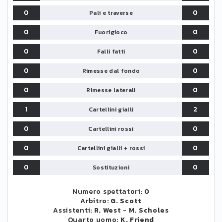
0
0
Pali e traverse
0
0
Fuorigioco
0
0
Falli fatti
0
0
Rimesse dal fondo
0
0
Rimesse laterali
1
2
Cartellini gialli
0
0
Cartellini rossi
0
0
Cartellini gialli + rossi
0
0
Sostituzioni
Numero spettatori:
0
Arbitro:
G. Scott
Assistenti:
R. West
-
M. Scholes
Quarto uomo:
K. Friend