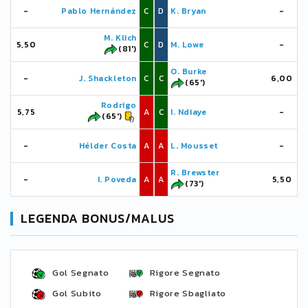
-
Pablo Hernández
C
D
K. Bryan
-
M. Klich
5,50
C
D
M. Lowe
-
(81')
O. Burke
-
J. Shackleton
C
C
6,00
(65')
Rodrigo
5,75
A
C
I. Ndiaye
-
(65')
-
Hélder Costa
A
A
L. Mousset
-
R. Brewster
-
I. Poveda
A
A
5,50
(73')
LEGENDA BONUS/MALUS
Gol Segnato
Rigore Segnato
Gol Subito
Rigore Sbagliato