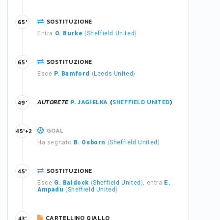
SOSTITUZIONE
65'
Entra
O. Burke
(
Sheffield United
)
SOSTITUZIONE
65'
Esce
P. Bamford
(
Leeds United
)
AUTORETE
P. JAGIELKA
(
SHEFFIELD UNITED
)
49'
GOAL
45'+2
Ha segnato
B. Osborn
(
Sheffield United
)
SOSTITUZIONE
45'
Esce
G. Baldock
(
Sheffield United
), entra
E.
Ampadu
(
Sheffield United
)
CARTELLINO GIALLO
43'