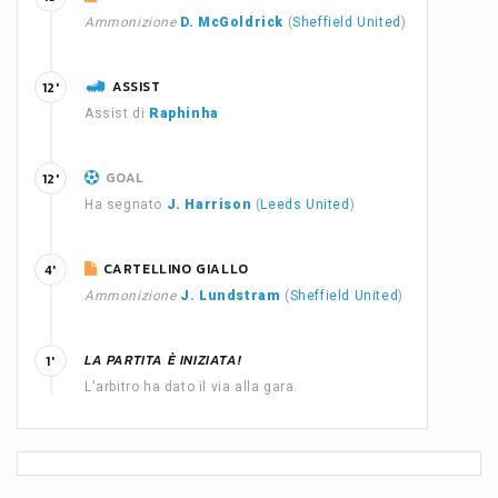
Ammonizione
D. McGoldrick
(
Sheffield United
)
ASSIST
12'
Assist di
Raphinha
GOAL
12'
Ha segnato
J. Harrison
(
Leeds United
)
CARTELLINO GIALLO
4'
Ammonizione
J. Lundstram
(
Sheffield United
)
LA PARTITA È INIZIATA!
1'
L'arbitro ha dato il via alla gara.