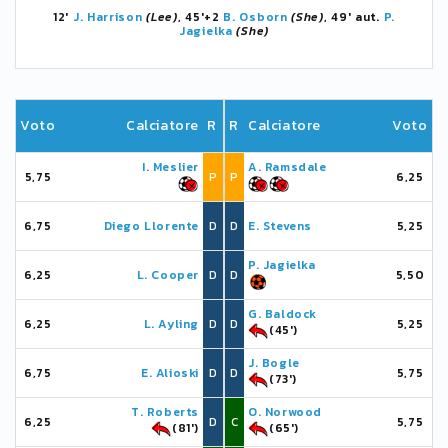
12'
J. Harrison
(Lee)
, 45'+2
B. Osborn
(She)
, 49' aut.
P.
Jagielka
(She)
Voto
Calciatore
R
R
Calciatore
Voto
I. Meslier
A. Ramsdale
5,75
P
P
6,25
6,75
Diego Llorente
D
D
E. Stevens
5,25
P. Jagielka
6,25
L. Cooper
D
D
5,50
G. Baldock
6,25
L. Ayling
D
D
5,25
(45')
J. Bogle
6,75
E. Alioski
D
D
5,75
(73')
T. Roberts
O. Norwood
6,25
D
C
5,75
(81')
(65')