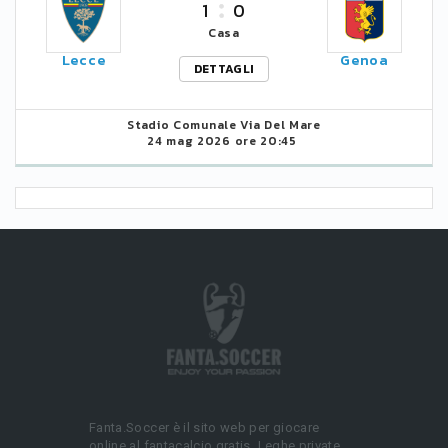
1
0
Casa
Lecce
Genoa
DETTAGLI
Stadio Comunale Via Del Mare
24 mag 2026 ore 20:45
Fanta.Soccer è il sito web per giocare
online al fantacalcio gratis. Leghe private,