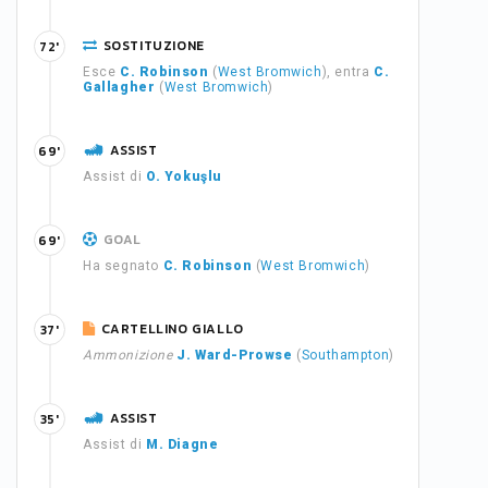
SOSTITUZIONE
72'
Esce
C. Robinson
(
West Bromwich
), entra
C.
Gallagher
(
West Bromwich
)
ASSIST
69'
Assist di
O. Yokuşlu
GOAL
69'
Ha segnato
C. Robinson
(
West Bromwich
)
CARTELLINO GIALLO
37'
Ammonizione
J. Ward-Prowse
(
Southampton
)
ASSIST
35'
Assist di
M. Diagne