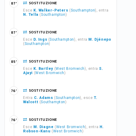
SOSTITUZIONE
87'
Esce
K. Walker-Peters
(
Southampton
), entra
N. Tella
(
Southampton
)
SOSTITUZIONE
87'
Esce
D. Ings
(
Southampton
), entra
M. Djénepo
(
Southampton
)
SOSTITUZIONE
85'
Esce
K. Bartley
(
West Bromwich
), entra
S.
Ajayi
(
West Bromwich
)
SOSTITUZIONE
76'
Entra
C. Adams
(
Southampton
), esce
T.
Walcott
(
Southampton
)
SOSTITUZIONE
76'
Esce
M. Diagne
(
West Bromwich
), entra
H.
Robson-Kanu
(
West Bromwich
)