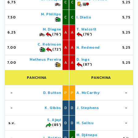
6,75
C
C
5,25
M. Phillips
7,50
C
C
I. Diallo
5,75
M. Diagne
T. Walcott
6,25
A
A
5,25
(76')
(76')
C. Robinson
7,00
A
A
N. Redmond
5,25
(72')
Matheus Pereira
D. Ings
7,00
A
A
5,25
(87')
PANCHINA
PANCHINA
-
D. Button
P
P
A. McCarthy
-
-
K. Gibbs
D
D
J. Stephens
-
S. Ajayi
s.v.
D
D
M. Salisu
-
(85')
M. Djénepo