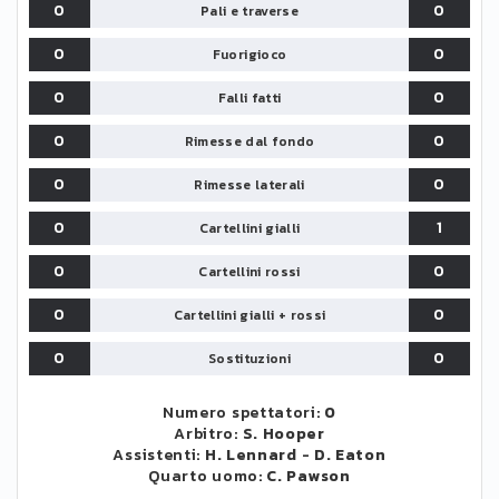
0
0
Pali e traverse
0
0
Fuorigioco
0
0
Falli fatti
0
0
Rimesse dal fondo
0
0
Rimesse laterali
0
1
Cartellini gialli
0
0
Cartellini rossi
0
0
Cartellini gialli + rossi
0
0
Sostituzioni
Numero spettatori:
0
Arbitro:
S. Hooper
Assistenti:
H. Lennard
-
D. Eaton
Quarto uomo:
C. Pawson