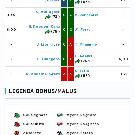
-
L. Peltier
D
C
s.v.
(87')
C. Gallagher
5,50
C
C
A. Jankewitz
-
(72')
H. Robson-Kanu
6,00
C
C
W. Ferry
-
(76')
-
J. Livermore
C
A
T. Minamino
-
C. Adams
-
G. Diangana
C
A
6,00
(76')
N. Tella
-
K. Ahearne-Grant
A
A
s.v.
(87')
LEGENDA BONUS/MALUS
Gol Segnato
Rigore Segnato
Gol Subito
Rigore Sbagliato
Autorete
Rigore Parato