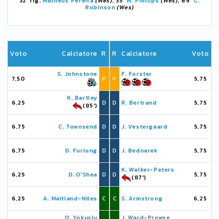
32' rig.
Matheus Pereira
(Wes)
, 35'
M. Phillips
(Wes)
, 69'
C.
Robinson
(Wes)
Voto
Calciatore
R
R
Calciatore
Voto
S. Johnstone
F. Forster
7,50
P
P
5,75
K. Bartley
6,25
D
D
R. Bertrand
5,75
(85')
6,75
C. Townsend
D
D
J. Vestergaard
5,75
6,75
D. Furlong
D
D
J. Bednarek
5,75
K. Walker-Peters
6,25
D. O'Shea
D
D
5,75
(87')
6,25
A. Maitland-Niles
C
C
S. Armstrong
6,25
O. Yokuşlu
J. Ward-Prowse