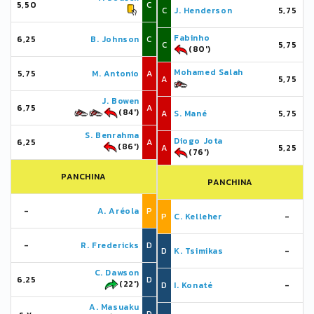
5,50
C
C
J. Henderson
5,75
Fabinho
6,25
B. Johnson
C
C
5,75
(80')
Mohamed Salah
5,75
M. Antonio
A
A
5,75
J. Bowen
6,75
A
(84')
A
S. Mané
5,75
S. Benrahma
Diogo Jota
6,25
A
(86')
A
5,25
(76')
PANCHINA
PANCHINA
-
A. Aréola
P
P
C. Kelleher
-
-
R. Fredericks
D
D
K. Tsimikas
-
C. Dawson
6,25
D
(22')
D
I. Konaté
-
A. Masuaku