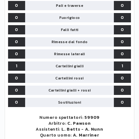
0
0
Pali e traverse
0
0
Fuorigioco
0
0
Falli fatti
0
0
Rimesse dal fondo
0
0
Rimesse laterali
1
1
Cartellini gialli
0
0
Cartellini rossi
0
0
Cartellini gialli + rossi
0
0
Sostituzioni
Numero spettatori:
59909
Arbitro:
C. Pawson
Assistenti:
L. Betts
-
A. Nunn
Quarto uomo:
A. Marriner