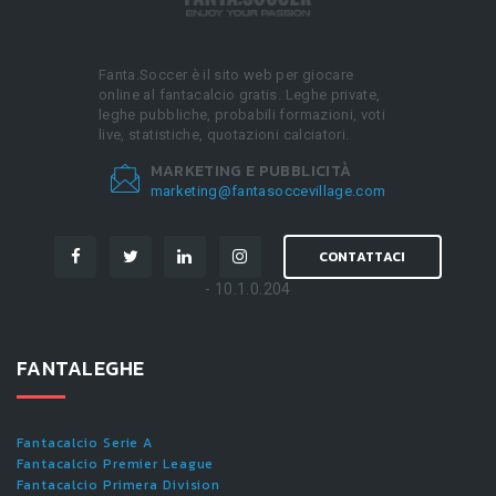
Fanta.Soccer è il sito web per giocare
online al fantacalcio gratis. Leghe private,
leghe pubbliche, probabili formazioni, voti
live, statistiche, quotazioni calciatori.
MARKETING E PUBBLICITÀ
marketing@fantasoccevillage.com
CONTATTACI
- 10.1.0.204
FANTALEGHE
Fantacalcio Serie A
Fantacalcio Premier League
Fantacalcio Primera Division