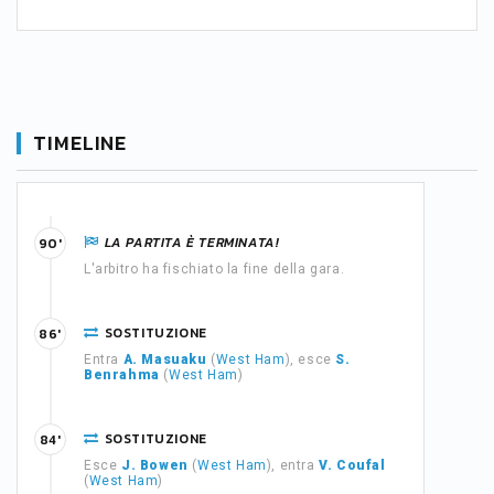
TIMELINE
LA PARTITA È TERMINATA!
90'
L'arbitro ha fischiato la fine della gara.
SOSTITUZIONE
86'
Entra
A. Masuaku
(
West Ham
), esce
S.
Benrahma
(
West Ham
)
SOSTITUZIONE
84'
Esce
J. Bowen
(
West Ham
), entra
V. Coufal
(
West Ham
)