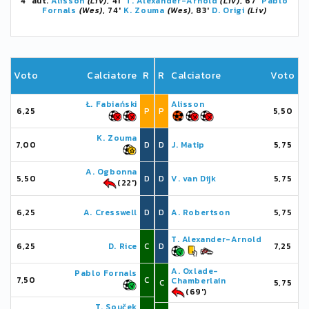
4' aut.
Alisson
(Liv)
, 41'
T. Alexander-Arnold
(Liv)
, 67'
Pablo
Fornals
(Wes)
, 74'
K. Zouma
(Wes)
, 83'
D. Origi
(Liv)
Voto
Calciatore
R
R
Calciatore
Voto
Ł. Fabiański
Alisson
6,25
P
P
5,50
K. Zouma
7,00
D
D
J. Matip
5,75
A. Ogbonna
5,50
D
D
V. van Dijk
5,75
(22')
6,25
A. Cresswell
D
D
A. Robertson
5,75
T. Alexander-Arnold
6,25
D. Rice
C
D
7,25
A. Oxlade-
Pablo Fornals
7,50
C
Chamberlain
C
5,75
(69')
T. Souček