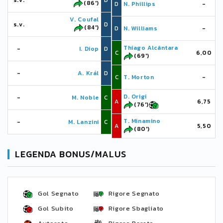
s.v.
D
(86')
D
N. Phillips
-
V. Coufal
s.v.
D
(84')
D
N. Williams
-
Thiago Alcântara
-
I. Diop
D
C
6,00
(69')
-
A. Král
D
C
T. Morton
-
D. Origi
-
M. Noble
C
A
6,75
(76')
T. Minamino
-
M. Lanzini
C
A
5,50
(80')
LEGENDA BONUS/MALUS
Gol Segnato
Rigore Segnato
Gol Subito
Rigore Sbagliato