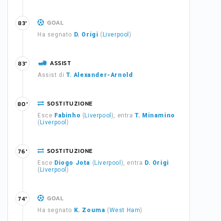
GOAL
83'
Ha segnato
D. Origi
(
Liverpool
)
ASSIST
83'
Assist di
T. Alexander-Arnold
SOSTITUZIONE
80'
Esce
Fabinho
(
Liverpool
), entra
T. Minamino
(
Liverpool
)
SOSTITUZIONE
76'
Esce
Diogo Jota
(
Liverpool
), entra
D. Origi
(
Liverpool
)
GOAL
74'
Ha segnato
K. Zouma
(
West Ham
)