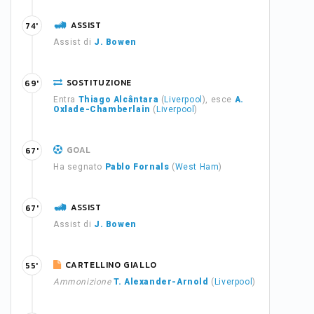
ASSIST
74'
Assist di
J. Bowen
SOSTITUZIONE
69'
Entra
Thiago Alcântara
(
Liverpool
), esce
A.
Oxlade-Chamberlain
(
Liverpool
)
GOAL
67'
Ha segnato
Pablo Fornals
(
West Ham
)
ASSIST
67'
Assist di
J. Bowen
CARTELLINO GIALLO
55'
Ammonizione
T. Alexander-Arnold
(
Liverpool
)