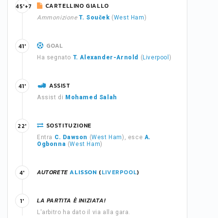
CARTELLINO GIALLO
45'+7
Ammonizione
T. Souček
(
West Ham
)
GOAL
41'
Ha segnato
T. Alexander-Arnold
(
Liverpool
)
ASSIST
41'
Assist di
Mohamed Salah
SOSTITUZIONE
22'
Entra
C. Dawson
(
West Ham
), esce
A.
Ogbonna
(
West Ham
)
AUTORETE
ALISSON
(
LIVERPOOL
)
4'
LA PARTITA È INIZIATA!
1'
L'arbitro ha dato il via alla gara.