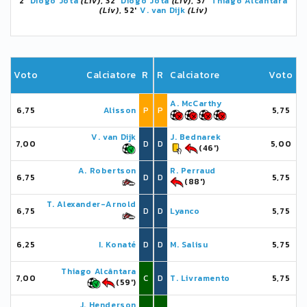
2'
Diogo Jota
(Liv)
, 32'
Diogo Jota
(Liv)
, 37'
Thiago Alcântara
(Liv)
, 52'
V. van Dijk
(Liv)
Voto
Calciatore
R
R
Calciatore
Voto
A. McCarthy
6,75
Alisson
P
P
5,75
V. van Dijk
J. Bednarek
7,00
D
D
5,00
(46')
A. Robertson
R. Perraud
6,75
D
D
5,75
(88')
T. Alexander-Arnold
6,75
D
D
Lyanco
5,75
6,25
I. Konaté
D
D
M. Salisu
5,75
Thiago Alcântara
7,00
C
D
T. Livramento
5,75
(59')
J. Henderson