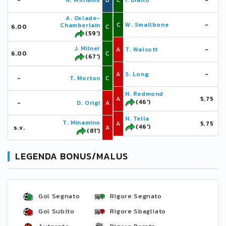
-
N. Williams
D
C
I. Diallo
-
A. Oxlade-
C
W. Smallbone
-
Chamberlain
6,00
C
(59')
J. Milner
A
T. Walcott
-
6,00
C
(67')
A
S. Long
-
-
T. Morton
C
N. Redmond
A
5,75
(46')
-
D. Origi
A
N. Tella
T. Minamino
A
5,75
(46')
s.v.
A
(81')
LEGENDA BONUS/MALUS
Gol Segnato
Rigore Segnato
Gol Subito
Rigore Sbagliato