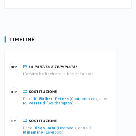
TIMELINE
LA PARTITA È TERMINATA!
90'
L'arbitro ha fischiato la fine della gara.
SOSTITUZIONE
88'
Entra
K. Walker-Peters
(
Southampton
), esce
R. Perraud
(
Southampton
)
SOSTITUZIONE
81'
Esce
Diogo Jota
(
Liverpool
), entra
T.
Minamino
(
Liverpool
)