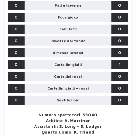
0
0
Pali e traverse
0
0
Fuorigioco
0
0
Falli fatti
0
0
Rimesse dal fondo
0
0
Rimesse laterali
0
1
Cartellini gialli
0
0
Cartellini rossi
0
0
Cartellini gialli + rossi
0
0
Sostituzioni
Numero spettatori:
53040
Arbitro:
A. Marriner
Assistenti:
S. Long
-
S. Ledger
Quarto uomo:
K. Friend