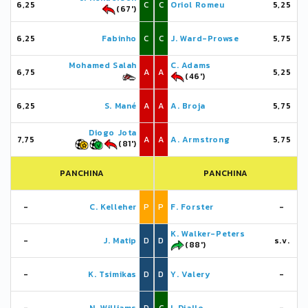
6,25
C
C
Oriol Romeu
5,25
(67')
6,25
Fabinho
C
C
J. Ward-Prowse
5,75
Mohamed Salah
C. Adams
6,75
A
A
5,25
(46')
6,25
S. Mané
A
A
A. Broja
5,75
Diogo Jota
7,75
A
A
A. Armstrong
5,75
(81')
PANCHINA
PANCHINA
-
C. Kelleher
P
P
F. Forster
-
K. Walker-Peters
-
J. Matip
D
D
s.v.
(88')
-
K. Tsimikas
D
D
Y. Valery
-