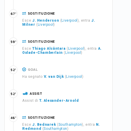
SOSTITUZIONE
67'
Esce
J. Henderson
(
Liverpool
), entra
J.
Milner
(
Liverpool
)
SOSTITUZIONE
59'
Esce
Thiago Alcântara
(
Liverpool
), entra
A.
Oxlade-Chamberlain
(
Liverpool
)
GOAL
52'
Ha segnato
V. van Dijk
(
Liverpool
)
ASSIST
52'
Assist di
T. Alexander-Arnold
SOSTITUZIONE
46'
Esce
J. Bednarek
(
Southampton
), entra
N.
Redmond
(
Southampton
)