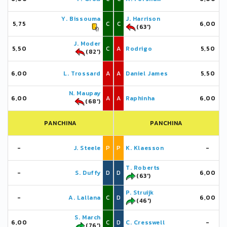
Y. Bissouma
J. Harrison
5,75
C
C
6,00
(63')
J. Moder
5,50
C
A
Rodrigo
5,50
(82')
6,00
L. Trossard
A
A
Daniel James
5,50
N. Maupay
6,00
A
A
Raphinha
6,00
(68')
PANCHINA
PANCHINA
-
J. Steele
P
P
K. Klaesson
-
T. Roberts
-
S. Duffy
D
D
6,00
(63')
P. Struijk
-
A. Lallana
C
D
6,00
(46')
S. March
6,00
C
D
C. Cresswell
-
(76')