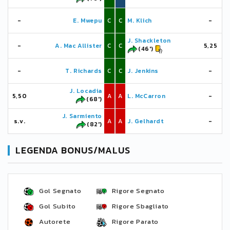
-
E. Mwepu
C
C
M. Klich
-
J. Shackleton
-
A. Mac Allister
C
C
5,25
(46')
-
T. Richards
C
C
J. Jenkins
-
J. Locadia
5,50
A
A
L. McCarron
-
(68')
J. Sarmiento
s.v.
A
A
J. Gelhardt
-
(82')
LEGENDA BONUS/MALUS
Gol Segnato
Rigore Segnato
Gol Subito
Rigore Sbagliato
Autorete
Rigore Parato