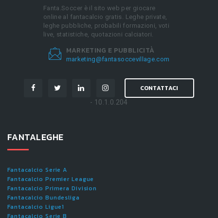
Fanta.Soccer è il sito web per giocare
online al fantacalcio gratis. Leghe private,
leghe pubbliche, probabili formazioni, voti
live, statistiche, quotazioni calciatori.
MARKETING E PUBBLICITÀ
marketing@fantasoccevillage.com
CONTATTACI
- 10.1.0.204
FANTALEGHE
Fantacalcio Serie A
Fantacalcio Premier League
Fantacalcio Primera Division
Fantacalcio Bundesliga
Fantacalcio Ligue1
Fantacalcio Serie B