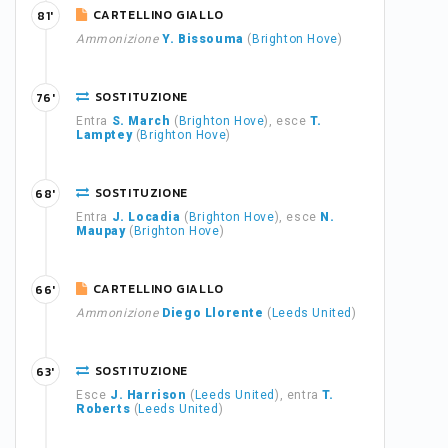
CARTELLINO GIALLO
81'
Ammonizione
Y. Bissouma
(
Brighton Hove
)
SOSTITUZIONE
76'
Entra
S. March
(
Brighton Hove
), esce
T.
Lamptey
(
Brighton Hove
)
SOSTITUZIONE
68'
Entra
J. Locadia
(
Brighton Hove
), esce
N.
Maupay
(
Brighton Hove
)
CARTELLINO GIALLO
66'
Ammonizione
Diego Llorente
(
Leeds United
)
SOSTITUZIONE
63'
Esce
J. Harrison
(
Leeds United
), entra
T.
Roberts
(
Leeds United
)