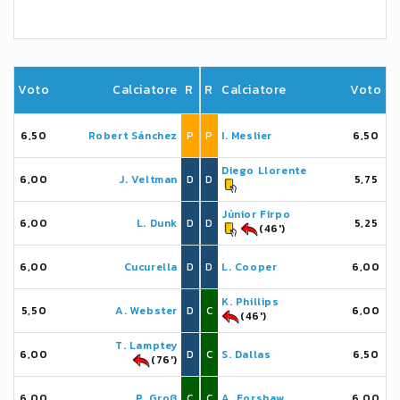
Voto
Calciatore
R
R
Calciatore
Voto
6,50
Robert Sánchez
P
P
I. Meslier
6,50
Diego Llorente
6,00
J. Veltman
D
D
5,75
Júnior Firpo
6,00
L. Dunk
D
D
5,25
(46')
6,00
Cucurella
D
D
L. Cooper
6,00
K. Phillips
5,50
A. Webster
D
C
6,00
(46')
T. Lamptey
6,00
D
C
S. Dallas
6,50
(76')
6,00
P. Groß
C
C
A. Forshaw
6,00