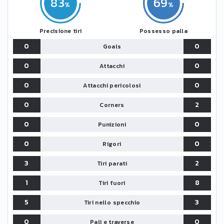
83
69
Precisione tiri
Possesso palla
0
0
Goals
0
0
Attacchi
0
0
Attacchi pericolosi
0
2
Corners
0
0
Punizioni
0
0
Rigori
3
2
Tiri parati
1
8
Tiri fuori
5
3
Tiri nello specchio
0
0
Pali e traverse