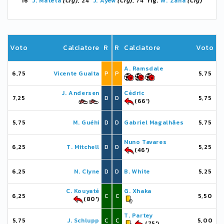
16'
J. Mateta
(Cry)
, 24'
J. Ayew
(Cry)
, 74' rig.
W. Zaha
(Cry)
Voto
Calciatore
R
R
Calciatore
Voto
A. Ramsdale
6,75
Vicente Guaita
P
P
5,75
J. Andersen
Cédric
7,25
D
D
5,75
(66')
5,75
M. Guéhi
D
D
Gabriel Magalhães
5,75
Nuno Tavares
6,25
T. Mitchell
D
D
5,25
(46')
6,25
N. Clyne
D
D
B. White
5,25
C. Kouyaté
G. Xhaka
6,25
C
C
5,50
(80')
T. Partey
5,75
J. Schlupp
C
C
5,00
(75')