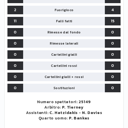
2
4
Fuorigioco
11
15
Falli fatti
0
0
Rimesse dal fondo
0
0
Rimesse laterali
0
0
Cartellini gialli
0
0
Cartellini rossi
0
0
Cartellini gialli + rossi
0
0
Sostituzioni
Numero spettatori:
25149
Arbitro:
P. Tierney
Assistenti:
C. Hatzidakis
-
N. Davies
Quarto uomo:
P. Bankes