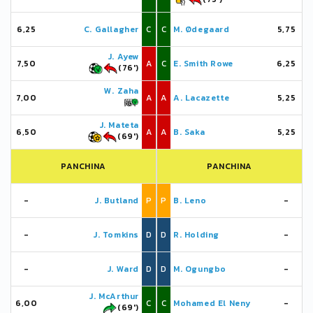
6,25
C. Gallagher
C
C
M. Ødegaard
5,75
J. Ayew
7,50
A
C
E. Smith Rowe
6,25
(76')
W. Zaha
7,00
A
A
A. Lacazette
5,25
J. Mateta
6,50
A
A
B. Saka
5,25
(69')
PANCHINA
PANCHINA
-
J. Butland
P
P
B. Leno
-
-
J. Tomkins
D
D
R. Holding
-
-
J. Ward
D
D
M. Ogungbo
-
J. McArthur
6,00
C
C
Mohamed El Neny
-
(69')