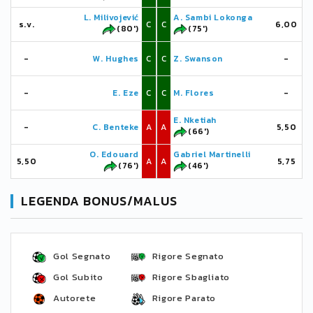
L. Milivojević
A. Sambi Lokonga
s.v.
C
C
6,00
(80')
(75')
-
W. Hughes
C
C
Z. Swanson
-
-
E. Eze
C
C
M. Flores
-
E. Nketiah
-
C. Benteke
A
A
5,50
(66')
O. Edouard
Gabriel Martinelli
5,50
A
A
5,75
(76')
(46')
LEGENDA BONUS/MALUS
Gol Segnato
Rigore Segnato
Gol Subito
Rigore Sbagliato
Autorete
Rigore Parato