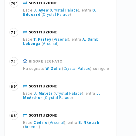
SOSTITUZIONE
76'
Esce
J. Ayew
(
Crystal Palace
), entra
O.
Edouard
(
Crystal Palace
)
SOSTITUZIONE
75'
Esce
T. Partey
(
Arsenal
), entra
A. Sambi
Lokonga
(
Arsenal
)
RIGORE SEGNATO
74'
Ha segnato
W. Zaha
(
Crystal Palace
) su rigore
SOSTITUZIONE
69'
Esce
J. Mateta
(
Crystal Palace
), entra
J.
McArthur
(
Crystal Palace
)
SOSTITUZIONE
66'
Esce
Cédric
(
Arsenal
), entra
E. Nketiah
(
Arsenal
)