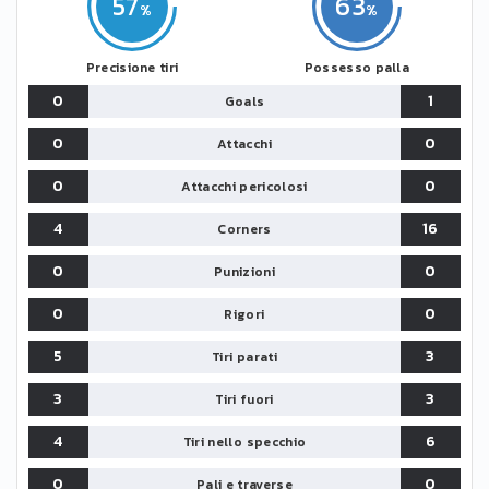
57
63
Precisione tiri
Possesso palla
0
1
Goals
0
0
Attacchi
0
0
Attacchi pericolosi
4
16
Corners
0
0
Punizioni
0
0
Rigori
5
3
Tiri parati
3
3
Tiri fuori
4
6
Tiri nello specchio
0
0
Pali e traverse