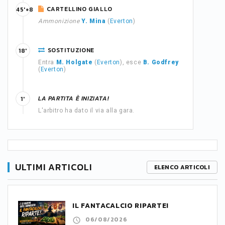
CARTELLINO GIALLO
45'+8
Ammonizione
Y. Mina
(
Everton
)
SOSTITUZIONE
18'
Entra
M. Holgate
(
Everton
), esce
B. Godfrey
(
Everton
)
LA PARTITA È INIZIATA!
1'
L'arbitro ha dato il via alla gara.
ULTIMI ARTICOLI
ELENCO ARTICOLI
IL FANTACALCIO RIPARTE!
06/08/2026