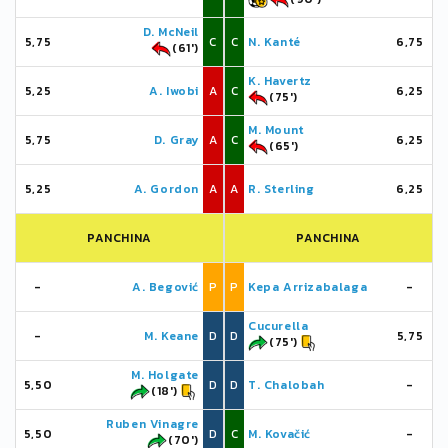
D. McNeil
5,75
C
C
N. Kanté
6,75
(61')
K. Havertz
5,25
A. Iwobi
A
C
6,25
(75')
M. Mount
5,75
D. Gray
A
C
6,25
(65')
5,25
A. Gordon
A
A
R. Sterling
6,25
PANCHINA
PANCHINA
-
A. Begović
P
P
Kepa Arrizabalaga
-
Cucurella
-
M. Keane
D
D
5,75
(75')
M. Holgate
5,50
D
D
T. Chalobah
-
(18')
Ruben Vinagre
5,50
D
C
M. Kovačić
-
(70')