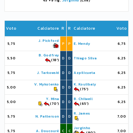
45'+9 rig.
Jorginho
(Che)
Voto
Calciatore
R
R
Calciatore
Voto
J. Pickford
5,75
P
P
E. Mendy
6,75
B. Godfrey
5,50
D
D
Thiago Silva
6,25
(18')
5,75
J. Tarkowski
D
D
Azpilicueta
6,25
V. Mykolenko
K. Koulibaly
5,00
D
D
6,25
(75')
Y. Mina
B. Chilwell
5,00
D
D
6,25
(70')
(65')
R. James
5,75
N. Patterson
D
D
7,00
Jorginho
5,75
A. Doucouré
C
C
7,00
(90')