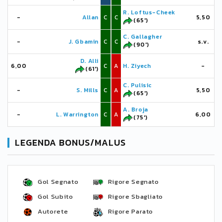
R. Loftus-Cheek
-
Allan
C
C
5,50
(65')
C. Gallagher
-
J. Gbamin
C
C
s.v.
(90')
D. Alli
6,00
C
A
H. Ziyech
-
(61')
C. Pulisic
-
S. Mills
C
A
5,50
(65')
A. Broja
-
L. Warrington
C
A
6,00
(75')
LEGENDA BONUS/MALUS
Gol Segnato
Rigore Segnato
Gol Subito
Rigore Sbagliato
Autorete
Rigore Parato