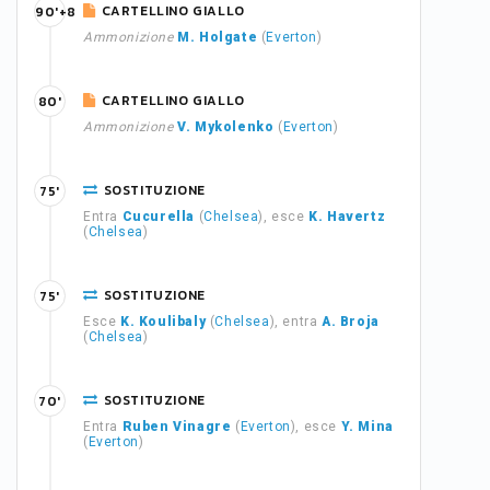
CARTELLINO GIALLO
90'+8
Ammonizione
M. Holgate
(
Everton
)
CARTELLINO GIALLO
80'
Ammonizione
V. Mykolenko
(
Everton
)
SOSTITUZIONE
75'
Entra
Cucurella
(
Chelsea
), esce
K. Havertz
(
Chelsea
)
SOSTITUZIONE
75'
Esce
K. Koulibaly
(
Chelsea
), entra
A. Broja
(
Chelsea
)
SOSTITUZIONE
70'
Entra
Ruben Vinagre
(
Everton
), esce
Y. Mina
(
Everton
)