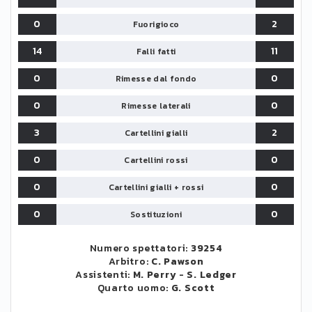
0
2
Fuorigioco
14
11
Falli fatti
0
0
Rimesse dal fondo
0
0
Rimesse laterali
3
2
Cartellini gialli
0
0
Cartellini rossi
0
0
Cartellini gialli + rossi
0
0
Sostituzioni
Numero spettatori:
39254
Arbitro:
C. Pawson
Assistenti:
M. Perry
-
S. Ledger
Quarto uomo:
G. Scott