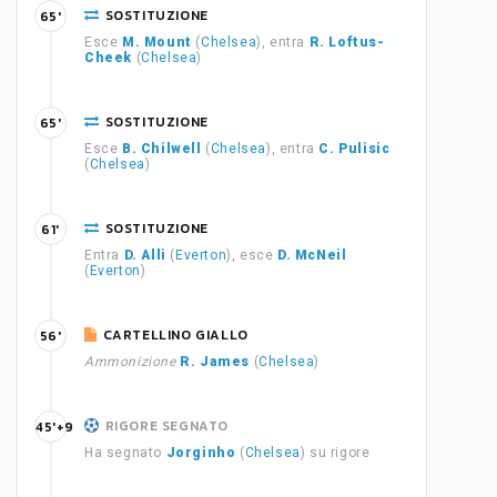
SOSTITUZIONE
65'
Esce
M. Mount
(
Chelsea
), entra
R. Loftus-
Cheek
(
Chelsea
)
SOSTITUZIONE
65'
Esce
B. Chilwell
(
Chelsea
), entra
C. Pulisic
(
Chelsea
)
SOSTITUZIONE
61'
Entra
D. Alli
(
Everton
), esce
D. McNeil
(
Everton
)
CARTELLINO GIALLO
56'
Ammonizione
R. James
(
Chelsea
)
RIGORE SEGNATO
45'+9
Ha segnato
Jorginho
(
Chelsea
) su rigore