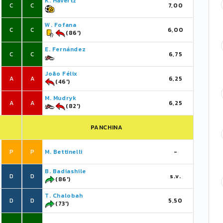
K. Havertz
C
C
7,00
W. Fofana
C
C
6,00
(86')
E. Fernández
C
C
6,75
João Félix
A
A
6,25
(46')
M. Mudryk
A
A
6,25
(82')
PANCHINA
P
P
M. Bettinelli
-
B. Badiashile
D
D
s.v.
(86')
T. Chalobah
D
D
5,50
(73')