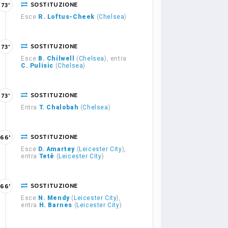
SOSTITUZIONE
73'
Esce
R. Loftus-Cheek
(
Chelsea
)
SOSTITUZIONE
73'
Esce
B. Chilwell
(
Chelsea
), entra
C. Pulisic
(
Chelsea
)
SOSTITUZIONE
73'
Entra
T. Chalobah
(
Chelsea
)
SOSTITUZIONE
66'
Esce
D. Amartey
(
Leicester City
),
entra
Tetê
(
Leicester City
)
SOSTITUZIONE
66'
Esce
N. Mendy
(
Leicester City
),
entra
H. Barnes
(
Leicester City
)