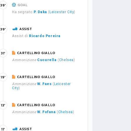
GOAL
39'
Ha segnato
P. Daka
(
Leicester City
)
ASSIST
39'
Assist di
Ricardo Pereira
CARTELLINO GIALLO
31'
Ammonizione
Cucurella
(
Chelsea
)
CARTELLINO GIALLO
19'
Ammonizione
W. Faes
(
Leicester
City
)
CARTELLINO GIALLO
13'
Ammonizione
W. Fofana
(
Chelsea
)
ASSIST
11'