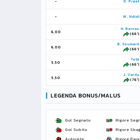
-
D. Praet
-
W. Ndidi
H. Barnes
6,00
(66')
B. Soumaré
6,00
(66')
Tetê
5,50
(66')
J. Vardy
5,50
(76')
LEGENDA BONUS/MALUS
Gol Segnato
Rigore Seg
Gol Subito
Rigore Sbag
Autorete
Rigore Para