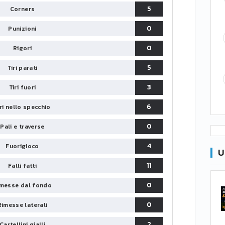
5
Corners
0
Punizioni
0
Rigori
5
Tiri parati
3
Tiri fuori
6
iri nello specchio
0
Pali e traverse
4
Fuorigioco
U
11
Falli fatti
0
messe dal fondo
0
Rimesse laterali
2
Cartellini gialli