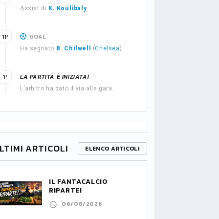
Assist di
K. Koulibaly
GOAL
11'
Ha segnato
B. Chilwell
(
Chelsea
)
LA PARTITA È INIZIATA!
1'
L'arbitro ha dato il via alla gara.
LTIMI ARTICOLI
ELENCO ARTICOLI
IL FANTACALCIO
RIPARTE!
06/08/2026