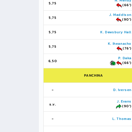
N. Mendy
5,75
(66')
J. Maddison
5,75
(90')
5,75
K. Dewsbury Hall
K. Iheanacho
5,75
(76')
P. Daka
6,50
(66')
PANCHINA
-
D. Iversen
J. Evans
s.v.
(90')
-
L. Thomas