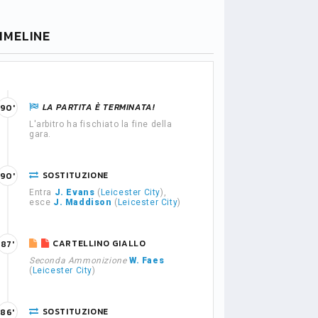
IMELINE
LA PARTITA È TERMINATA!
90'
L'arbitro ha fischiato la fine della
gara.
SOSTITUZIONE
90'
Entra
J. Evans
(
Leicester City
),
esce
J. Maddison
(
Leicester City
)
CARTELLINO GIALLO
87'
Seconda Ammonizione
W. Faes
(
Leicester City
)
SOSTITUZIONE
86'