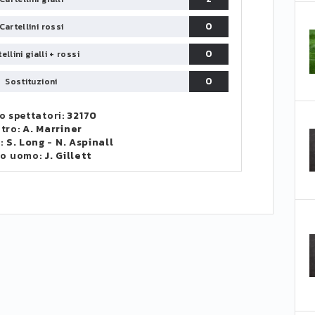
0
Cartellini rossi
0
ellini gialli + rossi
0
Sostituzioni
 spettatori:
32170
itro:
A. Marriner
i:
S. Long
-
N. Aspinall
to uomo:
J. Gillett