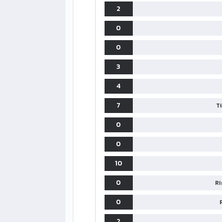
2
0
0
3
4
7
T
0
0
10
0
Ri
0
2