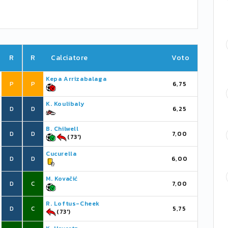
R
R
Calciatore
Voto
Kepa Arrizabalaga
P
P
6,75
K. Koulibaly
D
D
6,25
B. Chilwell
D
D
7,00
(73')
Cucurella
D
D
6,00
M. Kovačić
D
C
7,00
R. Loftus-Cheek
D
C
5,75
(73')