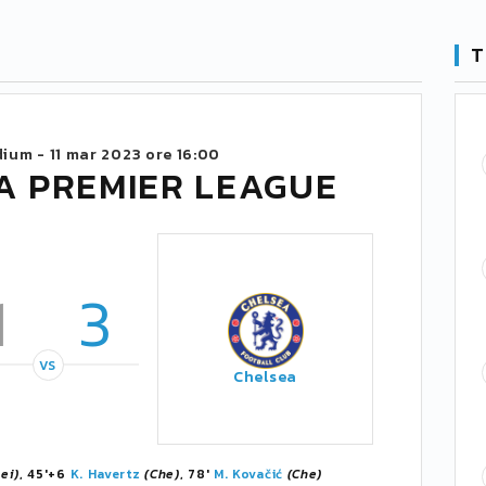
T
dium -
11 mar 2023 ore 16:00
A PREMIER LEAGUE
1
3
VS
Chelsea
Lei)
, 45'+6
K. Havertz
(Che)
, 78'
M. Kovačić
(Che)