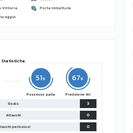
 Vittoria
Porta Imbattuta
Pareggio
Statistiche
51
67
Possesso palla
Precisione tiri
3
Goals
0
Attacchi
0
tacchi pericolosi