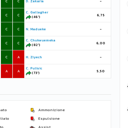
C
C
D. Zakaria
-
C. Gallagher
C
C
6,75
(46')
C
C
N. Madueke
-
C. Chukwuemeka
C
C
6,00
(82')
C
A
H. Ziyech
-
C. Pulisic
A
A
5,50
(73')
nato
Ammonizione
liato
Espulsione
to
Assist