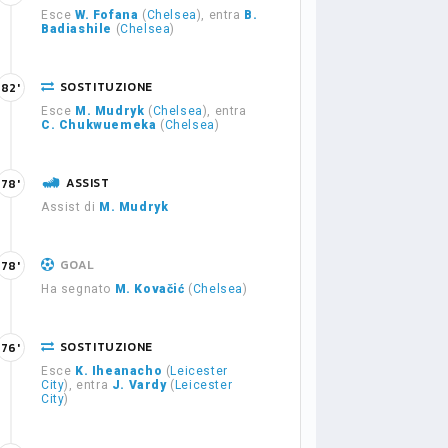
Esce
W. Fofana
(
Chelsea
), entra
B.
Badiashile
(
Chelsea
)
SOSTITUZIONE
82'
Esce
M. Mudryk
(
Chelsea
), entra
C. Chukwuemeka
(
Chelsea
)
ASSIST
78'
Assist di
M. Mudryk
GOAL
78'
Ha segnato
M. Kovačić
(
Chelsea
)
SOSTITUZIONE
76'
Esce
K. Iheanacho
(
Leicester
City
), entra
J. Vardy
(
Leicester
City
)