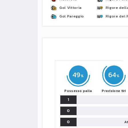
Gol Vittoria
Rigore della
Gol Pareggio
Rigore del 
49
64
Possesso palla
Precisione tiri
1
0
0
At