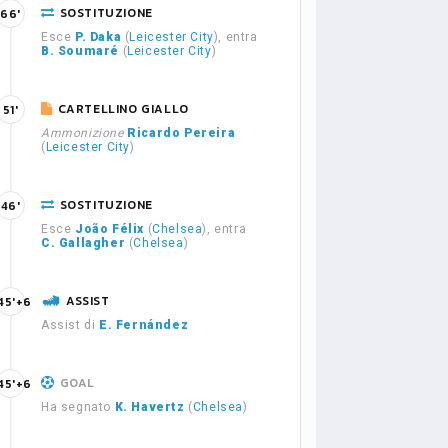
SOSTITUZIONE
66'
Esce
P. Daka
(
Leicester City
), entra
B. Soumaré
(
Leicester City
)
CARTELLINO GIALLO
51'
Ammonizione
Ricardo Pereira
(
Leicester City
)
SOSTITUZIONE
46'
Esce
João Félix
(
Chelsea
), entra
C. Gallagher
(
Chelsea
)
ASSIST
45'+6
Assist di
E. Fernández
GOAL
45'+6
Ha segnato
K. Havertz
(
Chelsea
)