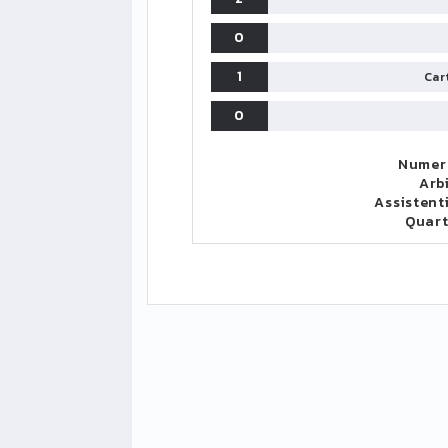
0
1
Cart
0
Numero
Arb
Assistent
Quar