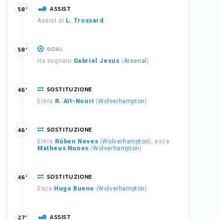
ASSIST
58'
Assist di
L. Trossard
GOAL
58'
Ha segnato
Gabriel Jesus
(
Arsenal
)
SOSTITUZIONE
46'
Entra
R. Aït-Nouri
(
Wolverhampton
)
SOSTITUZIONE
46'
Entra
Rúben Neves
(
Wolverhampton
), esce
Matheus Nunes
(
Wolverhampton
)
SOSTITUZIONE
46'
Esce
Hugo Bueno
(
Wolverhampton
)
ASSIST
27'