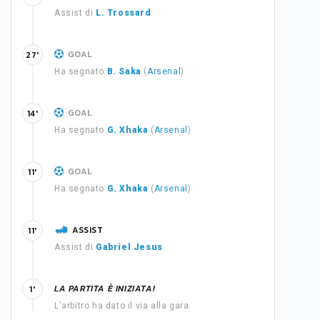
Assist di
L. Trossard
GOAL
27'
Ha segnato
B. Saka
(
Arsenal
)
GOAL
14'
Ha segnato
G. Xhaka
(
Arsenal
)
GOAL
11'
Ha segnato
G. Xhaka
(
Arsenal
)
ASSIST
11'
Assist di
Gabriel Jesus
LA PARTITA È INIZIATA!
1'
L'arbitro ha dato il via alla gara.