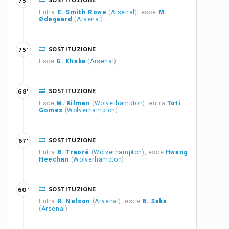
SOSTITUZIONE
75'
Entra
E. Smith Rowe
(
Arsenal
), esce
M.
Ødegaard
(
Arsenal
)
SOSTITUZIONE
75'
Esce
G. Xhaka
(
Arsenal
)
SOSTITUZIONE
68'
Esce
M. Kilman
(
Wolverhampton
), entra
Toti
Gomes
(
Wolverhampton
)
SOSTITUZIONE
67'
Entra
B. Traoré
(
Wolverhampton
), esce
Hwang
Heechan
(
Wolverhampton
)
SOSTITUZIONE
60'
Entra
R. Nelson
(
Arsenal
), esce
B. Saka
(
Arsenal
)