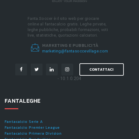
Fanta.Soccer è il sito web per giocare
online al fantacalcio gratis. Leghe private,
leghe pubbliche, probabili formazioni, voti
live, statistiche, quotazioni calciatori.
MARKETING E PUBBLICITÀ
marketing@fantasoccevillage.com
CONTATTACI
- 10.1.0.204
FANTALEGHE
Fantacalcio Serie A
Fantacalcio Premier League
Fantacalcio Primera Division