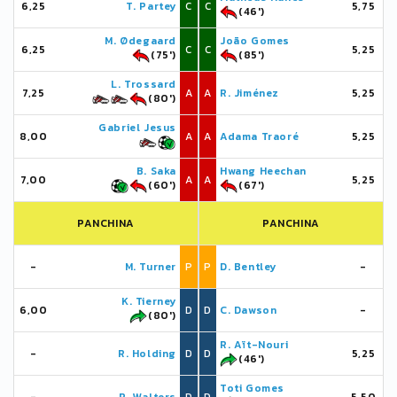
6,25
T. Partey
C
C
5,75
(46')
M. Ødegaard
João Gomes
6,25
C
C
5,25
(75')
(85')
L. Trossard
7,25
A
A
R. Jiménez
5,25
(80')
Gabriel Jesus
8,00
A
A
Adama Traoré
5,25
B. Saka
Hwang Heechan
7,00
A
A
5,25
(60')
(67')
PANCHINA
PANCHINA
-
M. Turner
P
P
D. Bentley
-
K. Tierney
6,00
D
D
C. Dawson
-
(80')
R. Aït-Nouri
-
R. Holding
D
D
5,25
(46')
Toti Gomes