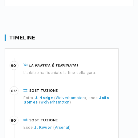
TIMELINE
LA PARTITA È TERMINATA!
90'
L'arbitro ha fischiato la fine della gara.
SOSTITUZIONE
85'
Entra
J. Hodge
(
Wolverhampton
), esce
João
Gomes
(
Wolverhampton
)
SOSTITUZIONE
80'
Esce
J. Kiwior
(
Arsenal
)