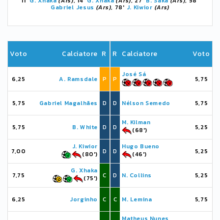
11'
G. Xhaka
(Ars)
, 14'
G. Xhaka
(Ars)
, 27'
B. Saka
(Ars)
, 58'
Gabriel Jesus
(Ars)
, 78'
J. Kiwior
(Ars)
Voto
Calciatore
R
R
Calciatore
Voto
José Sá
6,25
A. Ramsdale
P
P
5,75
5,75
Gabriel Magalhães
D
D
Nélson Semedo
5,75
M. Kilman
5,75
B. White
D
D
5,25
(68')
J. Kiwior
Hugo Bueno
7,00
D
D
5,25
(80')
(46')
G. Xhaka
7,75
C
D
N. Collins
5,25
(75')
6,25
Jorginho
C
C
M. Lemina
5,75
Matheus Nunes