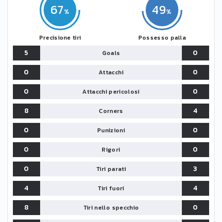
67
49
Precisione tiri
Possesso palla
5
0
Goals
0
0
Attacchi
0
0
Attacchi pericolosi
8
4
Corners
0
0
Punizioni
0
0
Rigori
0
3
Tiri parati
4
4
Tiri fuori
8
0
Tiri nello specchio