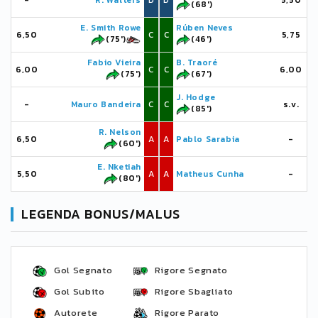
-
R. Walters
D
D
5,50
(68')
E. Smith Rowe
Rúben Neves
6,50
C
C
5,75
(75')
(46')
Fabio Vieira
B. Traoré
6,00
C
C
6,00
(75')
(67')
J. Hodge
-
Mauro Bandeira
C
C
s.v.
(85')
R. Nelson
6,50
A
A
Pablo Sarabia
-
(60')
E. Nketiah
5,50
A
A
Matheus Cunha
-
(80')
LEGENDA BONUS/MALUS
Gol Segnato
Rigore Segnato
Gol Subito
Rigore Sbagliato
Autorete
Rigore Parato