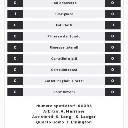
0
0
Pali e traverse
1
0
Fuorigioco
8
11
Falli fatti
0
0
Rimesse dal fondo
0
0
Rimesse laterali
0
0
Cartellini gialli
0
0
Cartellini rossi
0
0
Cartellini gialli + rossi
0
0
Sostituzioni
Numero spettatori:
60095
Arbitro:
A. Marriner
Assistenti:
S. Long
-
S. Ledger
Quarto uomo:
J. Linington