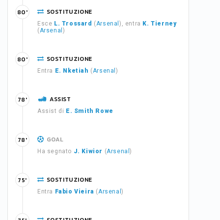
SOSTITUZIONE
80'
Esce
L. Trossard
(
Arsenal
), entra
K. Tierney
(
Arsenal
)
SOSTITUZIONE
80'
Entra
E. Nketiah
(
Arsenal
)
ASSIST
78'
Assist di
E. Smith Rowe
GOAL
78'
Ha segnato
J. Kiwior
(
Arsenal
)
SOSTITUZIONE
75'
Entra
Fabio Vieira
(
Arsenal
)