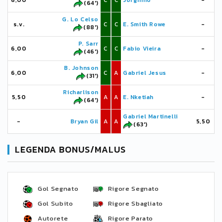
6,00
C
C
Jorginho
-
(64')
G. Lo Celso
s.v.
C
C
E. Smith Rowe
-
(88')
P. Sarr
6,00
C
C
Fabio Vieira
-
(46')
B. Johnson
6,00
C
A
Gabriel Jesus
-
(31')
Richarlison
5,50
A
A
E. Nketiah
-
(64')
Gabriel Martinelli
-
Bryan Gil
A
A
5,50
(63')
LEGENDA BONUS/MALUS
Gol Segnato
Rigore Segnato
Gol Subito
Rigore Sbagliato
Autorete
Rigore Parato