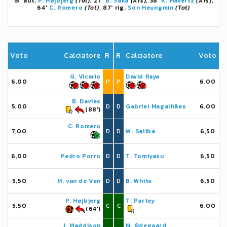
15' aut.
P. Højbjerg
(Tot)
, 27'
B. Saka
(Ars)
, 38'
K. Havertz
(Ars)
,
64'
C. Romero
(Tot)
, 87' rig.
Son Heungmin
(Tot)
Voto
Calciatore
R
R
Calciatore
Voto
G. Vicario
David Raya
6,00
P
P
6,00
B. Davies
5,00
D
D
Gabriel Magalhães
6,00
(88')
C. Romero
7,00
D
D
W. Saliba
6,50
6,00
Pedro Porro
D
D
T. Tomiyasu
6,50
5,50
M. van de Ven
D
D
B. White
6,50
P. Højbjerg
T. Partey
5,50
C
C
6,00
(64')
J. Maddison
M. Ødegaard