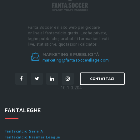
Fanta.Soccer è il sito web per giocare
online al fantacalcio gratis. Leghe private,
leghe pubbliche, probabili formazioni, voti
live, statistiche, quotazioni calciatori.
MARKETING E PUBBLICITÀ
marketing@fantasoccevillage.com
CONTATTACI
- 10.1.0.204
FANTALEGHE
Fantacalcio Serie A
Fantacalcio Premier League