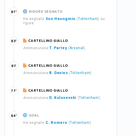
RIGORE SEGNATO
87'
Ha segnato
Son Heungmin
(
Tottenham
) su
rigore
CARTELLINO GIALLO
83'
Ammonizione
T. Partey
(
Arsenal
)
CARTELLINO GIALLO
81'
Ammonizione
B. Davies
(
Tottenham
)
CARTELLINO GIALLO
77'
Ammonizione
D. Kulusevski
(
Tottenham
)
GOAL
64'
Ha segnato
C. Romero
(
Tottenham
)