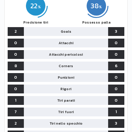
22
38
Precisione tiri
Possesso palla
2
3
Goals
0
0
Attacchi
0
0
Attacchi pericolosi
8
6
Corners
0
0
Punizioni
0
0
Rigori
1
0
Tiri parati
7
1
Tiri fuori
2
3
Tiri nello specchio