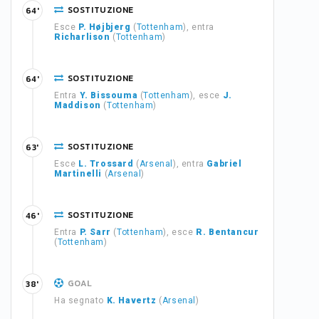
SOSTITUZIONE
64'
Esce
P. Højbjerg
(
Tottenham
), entra
Richarlison
(
Tottenham
)
SOSTITUZIONE
64'
Entra
Y. Bissouma
(
Tottenham
), esce
J.
Maddison
(
Tottenham
)
SOSTITUZIONE
63'
Esce
L. Trossard
(
Arsenal
), entra
Gabriel
Martinelli
(
Arsenal
)
SOSTITUZIONE
46'
Entra
P. Sarr
(
Tottenham
), esce
R. Bentancur
(
Tottenham
)
GOAL
38'
Ha segnato
K. Havertz
(
Arsenal
)