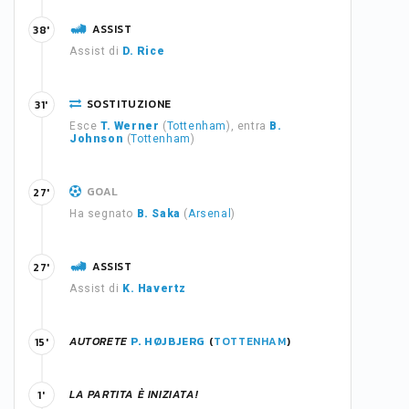
ASSIST
38'
Assist di
D. Rice
SOSTITUZIONE
31'
Esce
T. Werner
(
Tottenham
), entra
B.
Johnson
(
Tottenham
)
GOAL
27'
Ha segnato
B. Saka
(
Arsenal
)
ASSIST
27'
Assist di
K. Havertz
AUTORETE
P. HØJBJERG
(
TOTTENHAM
)
15'
LA PARTITA È INIZIATA!
1'