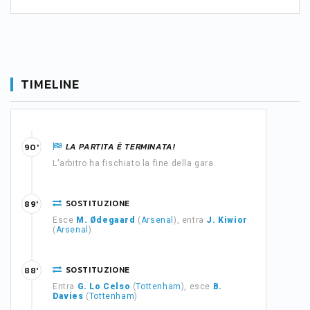
TIMELINE
LA PARTITA È TERMINATA!
90'
L'arbitro ha fischiato la fine della gara.
SOSTITUZIONE
89'
Esce
M. Ødegaard
(
Arsenal
), entra
J. Kiwior
(
Arsenal
)
SOSTITUZIONE
88'
Entra
G. Lo Celso
(
Tottenham
), esce
B.
Davies
(
Tottenham
)