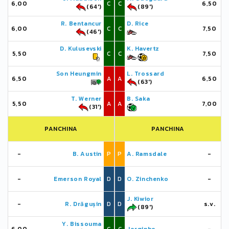
6,00
C
C
6,50
(64')
(89')
R. Bentancur
D. Rice
6,00
C
C
7,50
(46')
D. Kulusevski
K. Havertz
5,50
C
C
7,50
Son Heungmin
L. Trossard
6,50
A
A
6,50
(63')
T. Werner
B. Saka
5,50
A
A
7,00
(31')
PANCHINA
PANCHINA
-
B. Austin
P
P
A. Ramsdale
-
-
Emerson Royal
D
D
O. Zinchenko
-
J. Kiwior
-
R. Drăgușin
D
D
s.v.
(89')
Y. Bissouma