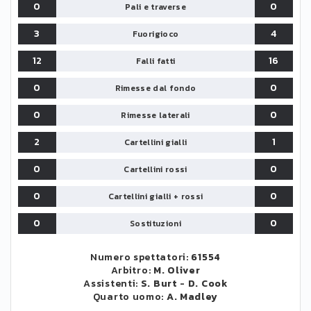
0
0
Pali e traverse
3
4
Fuorigioco
12
16
Falli fatti
0
0
Rimesse dal fondo
0
0
Rimesse laterali
2
1
Cartellini gialli
0
0
Cartellini rossi
0
0
Cartellini gialli + rossi
0
0
Sostituzioni
Numero spettatori:
61554
Arbitro:
M. Oliver
Assistenti:
S. Burt
-
D. Cook
Quarto uomo:
A. Madley