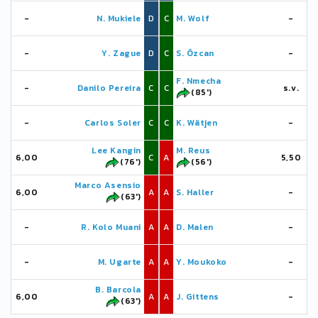
-
N. Mukiele
D
C
M. Wolf
-
-
Y. Zague
D
C
S. Özcan
-
F. Nmecha
-
Danilo Pereira
C
C
s.v.
(85')
-
Carlos Soler
C
C
K. Wätjen
-
Lee Kangin
M. Reus
6,00
C
A
5,50
(76')
(56')
Marco Asensio
6,00
A
A
S. Haller
-
(63')
-
R. Kolo Muani
A
A
D. Malen
-
-
M. Ugarte
A
A
Y. Moukoko
-
B. Barcola
6,00
A
A
J. Gittens
-
(63')