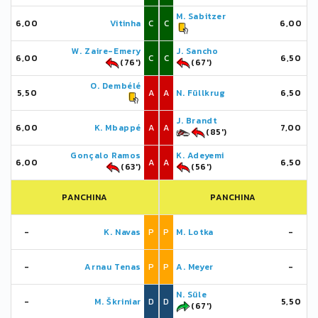
M. Sabitzer
6,00
Vitinha
C
C
6,00
W. Zaire-Emery
J. Sancho
6,00
C
C
6,50
(76')
(67')
O. Dembélé
5,50
A
A
N. Füllkrug
6,50
J. Brandt
6,00
K. Mbappé
A
A
7,00
(85')
Gonçalo Ramos
K. Adeyemi
6,00
A
A
6,50
(63')
(56')
PANCHINA
PANCHINA
-
K. Navas
P
P
M. Lotka
-
-
Arnau Tenas
P
P
A. Meyer
-
N. Süle
-
M. Škriniar
D
D
5,50
(67')