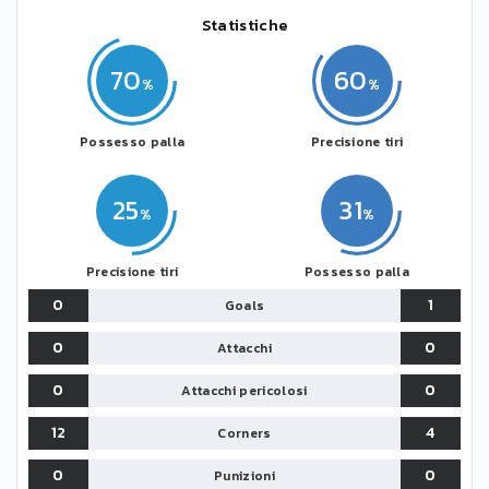
Statistiche
70
60
Possesso palla
Precisione tiri
25
31
Precisione tiri
Possesso palla
0
1
Goals
0
0
Attacchi
0
0
Attacchi pericolosi
12
4
Corners
0
0
Punizioni