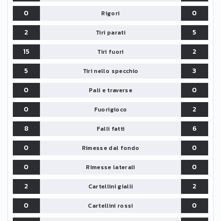
0
0
Rigori
2
5
Tiri parati
15
2
Tiri fuori
5
3
Tiri nello specchio
0
0
Pali e traverse
0
2
Fuorigioco
8
6
Falli fatti
0
0
Rimesse dal fondo
0
0
Rimesse laterali
2
2
Cartellini gialli
0
0
Cartellini rossi