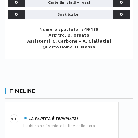
0
0
Cartellini gialli + rossi
0
0
Sostituzioni
Numero spettatori:
46435
Arbitro:
D. Orsato
Assistenti:
C. Carbone
-
A. Giallatini
Quarto uomo:
D. Massa
TIMELINE
LA PARTITA È TERMINATA!
90'
L'arbitro ha fischiato la fine della gara.