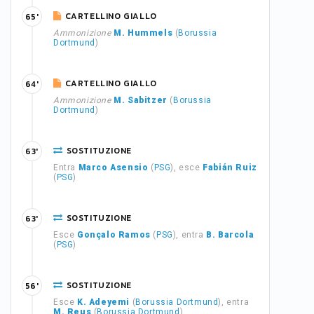
CARTELLINO GIALLO
65'
Ammonizione
M. Hummels
(
Borussia
Dortmund
)
CARTELLINO GIALLO
64'
Ammonizione
M. Sabitzer
(
Borussia
Dortmund
)
SOSTITUZIONE
63'
Entra
Marco Asensio
(
PSG
), esce
Fabián Ruiz
(
PSG
)
SOSTITUZIONE
63'
Esce
Gonçalo Ramos
(
PSG
), entra
B. Barcola
(
PSG
)
SOSTITUZIONE
56'
Esce
K. Adeyemi
(
Borussia Dortmund
), entra
M. Reus
(
Borussia Dortmund
)