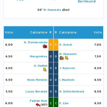
Dortmund
50'
M. Hummels
(Dor)
Voto
Calciatore
R
R
Calciatore
Voto
G. Donnarumma
6,00
P
P
G. Kobel
7,00
M. Hummels
6,50
Marquinhos
D
D
7,50
A. Hakimi
6,50
D
D
J. Ryerson
6,50
6,50
Nuno Mendes
D
D
I. Maatsen
6,50
5,50
Lucas Beraldo
D
D
N. Schlotterbeck
6,50
Fabián Ruiz
6,00
C
C
E. Can
6,50
(63')