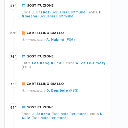
SOSTITUZIONE
85'
Esce
J. Brandt
(
Borussia Dortmund
), entra
F.
Nmecha
(
Borussia Dortmund
)
CARTELLINO GIALLO
83'
Ammonizione
A. Hakimi
(
PSG
)
SOSTITUZIONE
76'
Entra
Lee Kangin
(
PSG
), esce
W. Zaire-Emery
(
PSG
)
CARTELLINO GIALLO
75'
Ammonizione
O. Dembélé
(
PSG
)
SOSTITUZIONE
67'
Esce
J. Sancho
(
Borussia Dortmund
), entra
N.
Süle
(
Borussia Dortmund
)