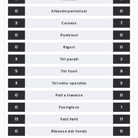
0
0
Attacchi pericolosi
3
7
Corners
0
0
Punizioni
0
0
Rigori
3
2
Tiri parati
5
6
Tiri fuori
3
3
Tiri nello specchio
0
0
Pali e traverse
0
1
Fuorigioco
15
11
Falli fatti
0
0
Rimesse dal fondo