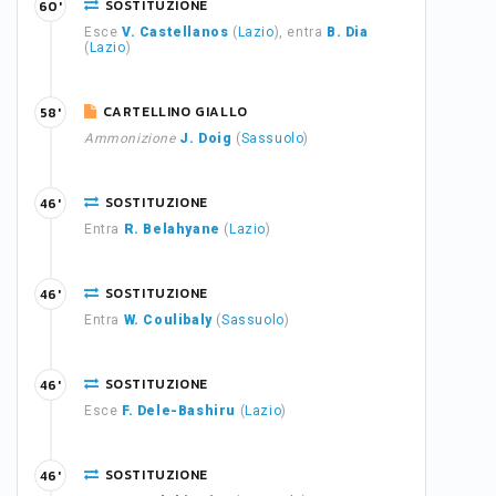
SOSTITUZIONE
60'
Esce
V. Castellanos
(
Lazio
), entra
B. Dia
(
Lazio
)
CARTELLINO GIALLO
58'
Ammonizione
J. Doig
(
Sassuolo
)
SOSTITUZIONE
46'
Entra
R. Belahyane
(
Lazio
)
SOSTITUZIONE
46'
Entra
W. Coulibaly
(
Sassuolo
)
SOSTITUZIONE
46'
Esce
F. Dele-Bashiru
(
Lazio
)
SOSTITUZIONE
46'