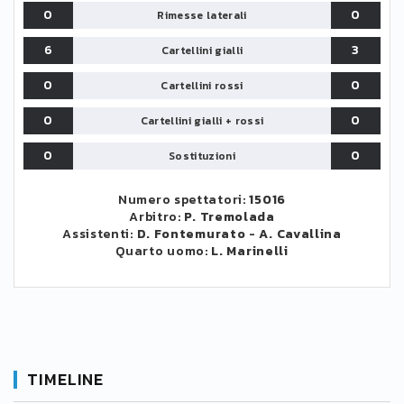
0
0
Rimesse laterali
6
3
Cartellini gialli
0
0
Cartellini rossi
0
0
Cartellini gialli + rossi
0
0
Sostituzioni
Numero spettatori:
15016
Arbitro:
P. Tremolada
Assistenti:
D. Fontemurato
-
A. Cavallina
Quarto uomo:
L. Marinelli
TIMELINE