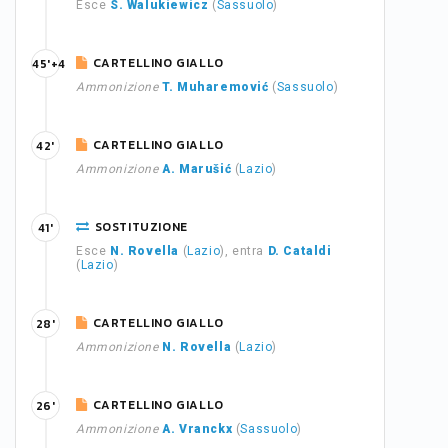
Esce
S. Walukiewicz
(
Sassuolo
)
CARTELLINO GIALLO
45'+4
Ammonizione
T. Muharemović
(
Sassuolo
)
CARTELLINO GIALLO
42'
Ammonizione
A. Marušić
(
Lazio
)
SOSTITUZIONE
41'
Esce
N. Rovella
(
Lazio
), entra
D. Cataldi
(
Lazio
)
CARTELLINO GIALLO
28'
Ammonizione
N. Rovella
(
Lazio
)
CARTELLINO GIALLO
26'
Ammonizione
A. Vranckx
(
Sassuolo
)