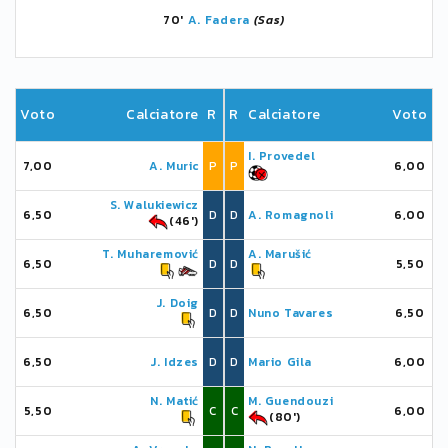
70'
A. Fadera
(Sas)
Voto
Calciatore
R
R
Calciatore
Voto
I. Provedel
7,00
A. Muric
P
P
6,00
S. Walukiewicz
6,50
D
D
A. Romagnoli
6,00
(46')
T. Muharemović
A. Marušić
6,50
D
D
5,50
J. Doig
6,50
D
D
Nuno Tavares
6,50
6,50
J. Idzes
D
D
Mario Gila
6,00
N. Matić
M. Guendouzi
5,50
C
C
6,00
(80')