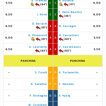
A. Vranckx
N. Rovella
5,50
C
C
6,00
(64')
(41')
F. Dele-Bashiru
6,50
I. Koné
C
C
6,00
(46')
D. Berardi
6,50
A
A
M. Zaccagni
6,00
(81')
A. Pinamonti
M. Cancellieri
6,00
A
A
5,50
(81')
(60')
A. Lauriente
V. Castellanos
6,50
A
A
5,50
(64')
(60')
PANCHINA
PANCHINA
-
S. Turati
P
P
A. Furlanetto
-
-
G. Satalino
P
P
C. Mandas
-
-
F. Romagna
D
D
E. Hysaj
-
W. Coulibaly