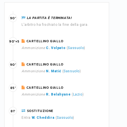
LA PARTITA È TERMINATA!
90'
L'arbitro ha fischiato la fine della gara.
CARTELLINO GIALLO
90'+5
Ammonizione
C. Volpato
(
Sassuolo
)
CARTELLINO GIALLO
90'
Ammonizione
N. Matić
(
Sassuolo
)
CARTELLINO GIALLO
85'
Ammonizione
R. Belahyane
(
Lazio
)
SOSTITUZIONE
81'
Entra
W. Cheddira
(
Sassuolo
)