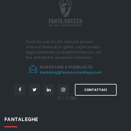
Fanta.Soccer è il sito web per giocare
online al fantacalcio gratis. Leghe private,
leghe pubbliche, probabili formazioni, voti
live, statistiche, quotazioni calciatori.
MARKETING E PUBBLICITÀ
marketing@fantasoccevillage.com
CONTATTACI
- 10.1.0.204
FANTALEGHE