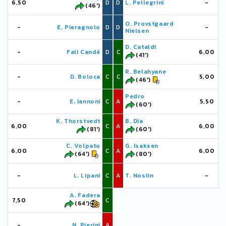
6,50
D
D
L. Pellegrini
-
(46')
O. Provstgaard
-
E. Pieragnolo
D
D
-
Nielsen
D. Cataldi
-
Fali Candé
D
C
6,00
(41')
R. Belahyane
-
D. Boloca
C
C
5,00
(46')
Pedro
-
E. Iannoni
C
A
5,50
(60')
K. Thorstvedt
B. Dia
6,00
C
A
6,00
(81')
(60')
C. Volpato
G. Isaksen
6,00
C
A
6,00
(64')
(80')
-
L. Lipani
C
A
T. Noslin
-
A. Fadera
7,50
C
(64')
-
N. Pierini
A