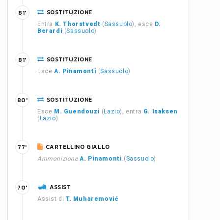
SOSTITUZIONE
81'
Entra
K. Thorstvedt
(
Sassuolo
), esce
D.
Berardi
(
Sassuolo
)
SOSTITUZIONE
81'
Esce
A. Pinamonti
(
Sassuolo
)
SOSTITUZIONE
80'
Esce
M. Guendouzi
(
Lazio
), entra
G. Isaksen
(
Lazio
)
CARTELLINO GIALLO
77'
Ammonizione
A. Pinamonti
(
Sassuolo
)
ASSIST
70'
Assist di
T. Muharemović