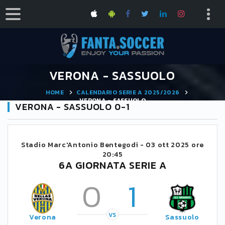
VERONA - SASSUOLO
HOME
CALENDARIO SERIE A 2025/2026
VERONA - SASSUOLO
VERONA - SASSUOLO 0-1
Stadio Marc'Antonio Bentegodi -
03 ott 2025 ore
20:45
6A GIORNATA SERIE A
0
1
VS
Verona
Sassuolo