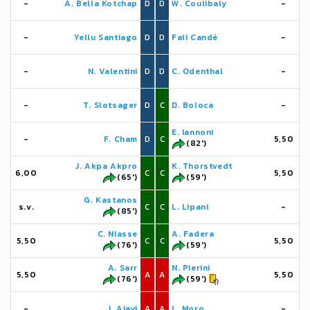
-
A. Bella Kotchap
D
D
W. Coulibaly
-
-
Yellu Santiago
D
D
Fali Candé
-
-
N. Valentini
D
D
C. Odenthal
-
-
T. Slotsager
D
C
D. Boloca
-
E. Iannoni
-
F. Cham
D
C
5,50
(82')
J. Akpa Akpro
K. Thorstvedt
6,00
C
C
5,50
(65')
(59')
G. Kastanos
s.v.
C
C
L. Lipani
-
(85')
C. Niasse
A. Fadera
5,50
C
C
5,50
(76')
(59')
A. Sarr
N. Pierini
5,50
A
A
5,50
(76')
(59')
-
J. Ajayi
A
A
L. Moro
-