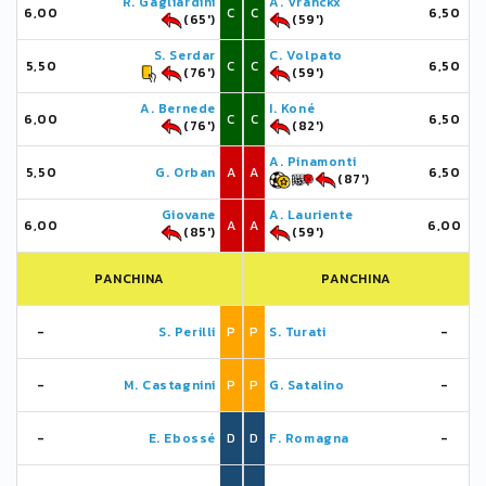
R. Gagliardini
A. Vranckx
6,00
C
C
6,50
(65')
(59')
S. Serdar
C. Volpato
5,50
C
C
6,50
(76')
(59')
A. Bernede
I. Koné
6,00
C
C
6,50
(76')
(82')
A. Pinamonti
5,50
G. Orban
A
A
6,50
(87')
Giovane
A. Lauriente
6,00
A
A
6,00
(85')
(59')
PANCHINA
PANCHINA
-
S. Perilli
P
P
S. Turati
-
-
M. Castagnini
P
P
G. Satalino
-
-
E. Ebossé
D
D
F. Romagna
-