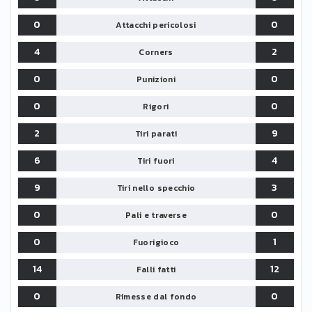
0
0
Attacchi pericolosi
4
2
Corners
0
0
Punizioni
0
0
Rigori
2
9
Tiri parati
6
4
Tiri fuori
9
3
Tiri nello specchio
0
0
Pali e traverse
0
1
Fuorigioco
14
12
Falli fatti
0
0
Rimesse dal fondo