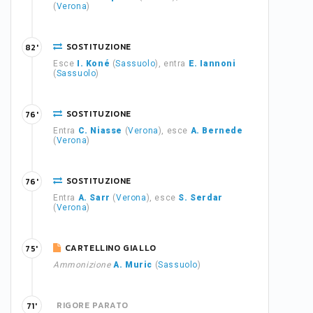
(
Verona
)
SOSTITUZIONE
82'
Esce
I. Koné
(
Sassuolo
), entra
E. Iannoni
(
Sassuolo
)
SOSTITUZIONE
76'
Entra
C. Niasse
(
Verona
), esce
A. Bernede
(
Verona
)
SOSTITUZIONE
76'
Entra
A. Sarr
(
Verona
), esce
S. Serdar
(
Verona
)
CARTELLINO GIALLO
75'
Ammonizione
A. Muric
(
Sassuolo
)
RIGORE PARATO
71'