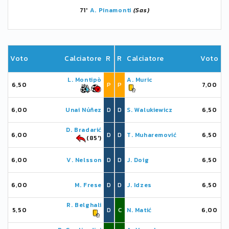
71'
A. Pinamonti
(Sas)
Voto
Calciatore
R
R
Calciatore
Voto
L. Montipò
A. Muric
6,50
P
P
7,00
6,00
Unai Núñez
D
D
S. Walukiewicz
6,50
D. Bradarić
6,00
D
D
T. Muharemović
6,50
(85')
6,00
V. Nelsson
D
D
J. Doig
6,50
6,00
M. Frese
D
D
J. Idzes
6,50
R. Belghali
5,50
D
C
N. Matić
6,00