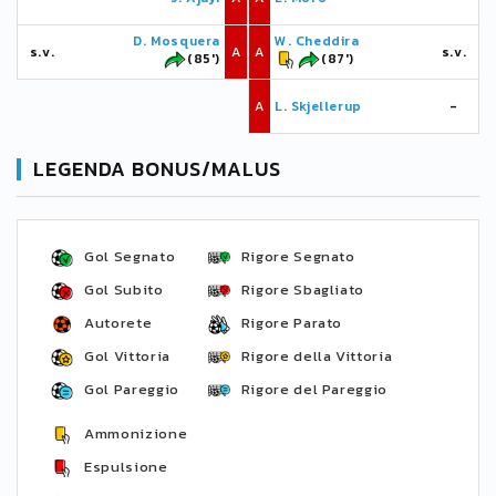
D. Mosquera
W. Cheddira
s.v.
A
A
s.v.
(85')
(87')
A
L. Skjellerup
-
LEGENDA BONUS/MALUS
Gol Segnato
Rigore Segnato
Gol Subito
Rigore Sbagliato
Autorete
Rigore Parato
Gol Vittoria
Rigore della Vittoria
Gol Pareggio
Rigore del Pareggio
Ammonizione
Espulsione