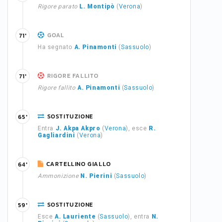
Rigore parato
L. Montipò
(
Verona
)
GOAL
71'
Ha segnato
A. Pinamonti
(
Sassuolo
)
RIGORE FALLITO
71'
Rigore fallito
A. Pinamonti
(
Sassuolo
)
SOSTITUZIONE
65'
Entra
J. Akpa Akpro
(
Verona
), esce
R.
Gagliardini
(
Verona
)
CARTELLINO GIALLO
64'
Ammonizione
N. Pierini
(
Sassuolo
)
SOSTITUZIONE
59'
Esce
A. Lauriente
(
Sassuolo
), entra
N.