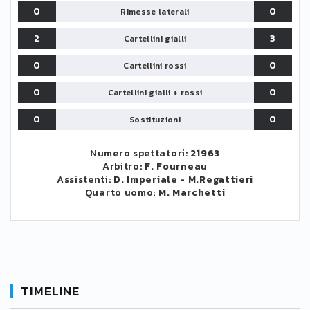
0
0
Rimesse laterali
2
3
Cartellini gialli
0
0
Cartellini rossi
0
0
Cartellini gialli + rossi
0
0
Sostituzioni
Numero spettatori:
21963
Arbitro:
F. Fourneau
Assistenti:
D. Imperiale
-
M.Regattieri
Quarto uomo:
M. Marchetti
TIMELINE