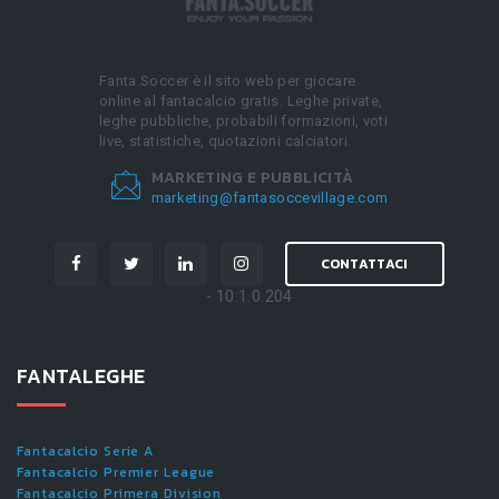
Fanta.Soccer è il sito web per giocare
online al fantacalcio gratis. Leghe private,
leghe pubbliche, probabili formazioni, voti
live, statistiche, quotazioni calciatori.
MARKETING E PUBBLICITÀ
marketing@fantasoccevillage.com
CONTATTACI
- 10.1.0.204
FANTALEGHE
Fantacalcio Serie A
Fantacalcio Premier League
Fantacalcio Primera Division