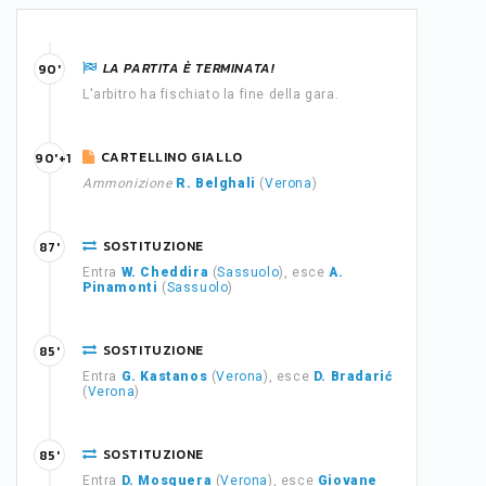
LA PARTITA È TERMINATA!
90'
L'arbitro ha fischiato la fine della gara.
CARTELLINO GIALLO
90'+1
Ammonizione
R. Belghali
(
Verona
)
SOSTITUZIONE
87'
Entra
W. Cheddira
(
Sassuolo
), esce
A.
Pinamonti
(
Sassuolo
)
SOSTITUZIONE
85'
Entra
G. Kastanos
(
Verona
), esce
D. Bradarić
(
Verona
)
SOSTITUZIONE
85'
Entra
D. Mosquera
(
Verona
), esce
Giovane