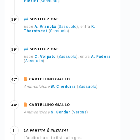
Pierini
(
Sassuolo
)
SOSTITUZIONE
59'
Esce
A. Vranckx
(
Sassuolo
), entra
K.
Thorstvedt
(
Sassuolo
)
SOSTITUZIONE
59'
Esce
C. Volpato
(
Sassuolo
), entra
A. Fadera
(
Sassuolo
)
CARTELLINO GIALLO
47'
Ammonizione
W. Cheddira
(
Sassuolo
)
CARTELLINO GIALLO
44'
Ammonizione
S. Serdar
(
Verona
)
LA PARTITA È INIZIATA!
1'
L'arbitro ha dato il via alla gara.