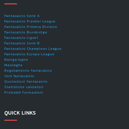
Fantacalcio Serie A
Fantacalcio Premier League
Fantacalcio Primera Division
Fantacalcio Bundesliga
Fantacalcio Ligue1
Fantacalcio Serie B
Fantacalcio Champions League
Fantacalcio Europa League
Naviga leghe
Maxileghe
Regolamento fantacalcio
Voti fantacalcio
Quotazioni fantacalcio
Statistiche calciatori
Probabili formazioni
QUICK LINKS