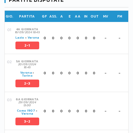
GIO.
PARTITA
GF
ASS.
A
E
AA
IN
OUT
MV
FM
4A GIORNATA
16/09/2024 18:45
0
0
0
0
0
0
0
-
-
Lazio
-
Verona
2-1
5A GIORNATA
20/09/2024
18:45
0
0
0
0
0
0
0
-
-
Verona
-
Torino
2-3
6A GIORNATA
29/09/2024
13:00
0
0
0
0
0
0
0
-
-
Como 1907
-
Verona
3-2