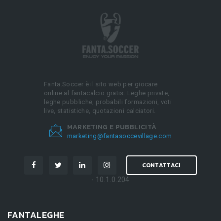
Fanta.Soccer è il sito web per giocare
online al fantacalcio gratis. Leghe private,
leghe pubbliche, probabili formazioni, voti
live, statistiche, quotazioni calciatori.
MARKETING E PUBBLICITÀ
marketing@fantasoccevillage.com
CONTATTACI
- 10.1.0.204
FANTALEGHE