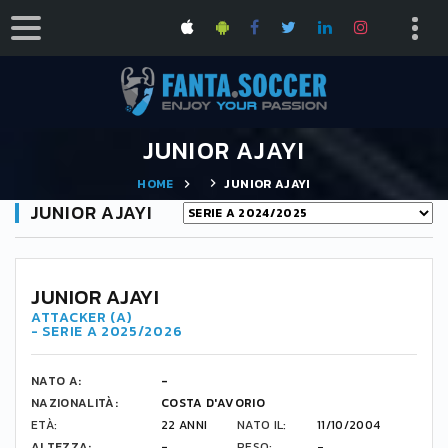
JUNIOR AJAYI
HOME
JUNIOR AJAYI
JUNIOR AJAYI
72
JUNIOR AJAYI
ATTACKER (A)
- SERIE A 2025/2026
NATO A:
-
NAZIONALITÀ:
COSTA D'AVORIO
ETÀ:
22 ANNI
NATO IL:
11/10/2004
ALTEZZA:
-
PESO:
-