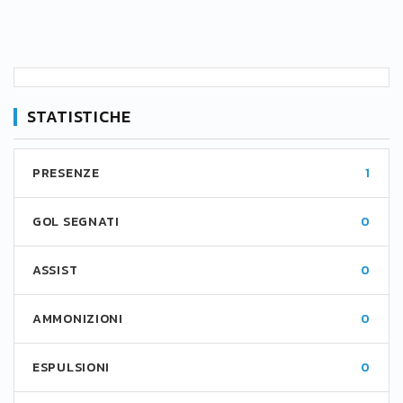
STATISTICHE
PRESENZE
1
GOL SEGNATI
0
ASSIST
0
AMMONIZIONI
0
ESPULSIONI
0