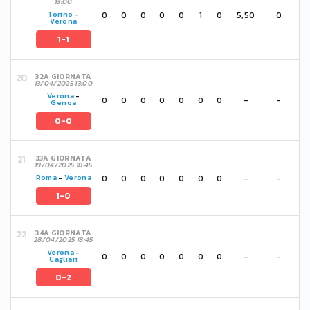
13:00
0
0
0
0
0
1
0
5,50
0
Torino
-
Verona
1-1
32A GIORNATA
13/04/2025 13:00
Verona
-
0
0
0
0
0
0
0
-
-
Genoa
0-0
33A GIORNATA
19/04/2025 18:45
0
0
0
0
0
0
0
-
-
Roma
-
Verona
1-0
34A GIORNATA
28/04/2025 18:45
Verona
-
0
0
0
0
0
0
0
-
-
Cagliari
0-2