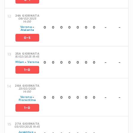
24A GIORNATA
08/02/2025
14:00
0
0
0
0
0
0
0
-
-
Verona
-
Atalanta
0-5
25A GIORNATA
15/02/2025 19:45
0
0
0
0
0
0
0
-
-
Milan
-
Verona
1-0
26A GIORNATA
23/02/2025
14:00
0
0
0
0
0
0
0
-
-
Verona
-
Fiorentina
1-0
27A GIORNATA
03/03/2025 19:45
Juventus
-