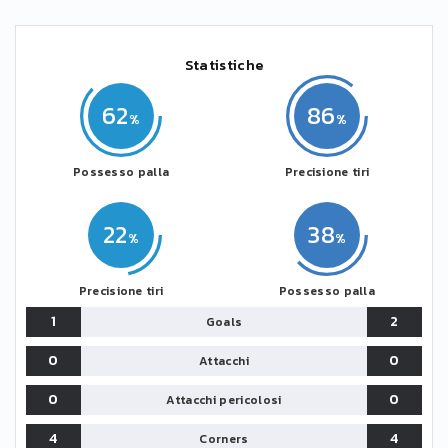
Statistiche
62
86
Possesso palla
Precisione tiri
22
38
Precisione tiri
Possesso palla
1
2
Goals
0
0
Attacchi
0
0
Attacchi pericolosi
4
4
Corners