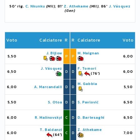
50' rig.
C. Nkunku
(Mil)
, 81'
Z. Athekame
(Mil)
, 86'
J. Vásquez
(Gen)
Voto
Calciatore
R
R
Calciatore
Voto
J. Bijlow
M. Maignan
5,50
P
P
6,00
J. Vásquez
F. Tomori
6,50
D
D
6,00
(76')
M. Gabbia
6,00
A. Marcandalli
D
D
5,50
5,50
S. Otoa
D
D
S. Pavlović
6,50
6,00
R. Malinovskyi
C
D
D. Bartesaghi
6,50
T. Baldanzi
Z. Athekame
6,00
C
D
7,00
(64')