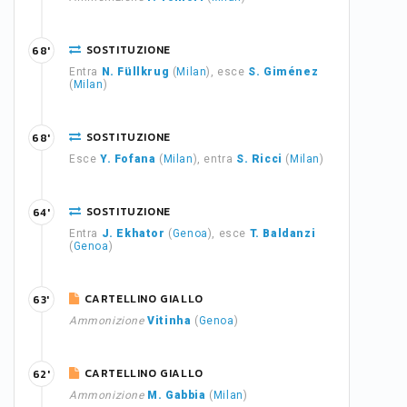
SOSTITUZIONE
68'
Entra
N. Füllkrug
(
Milan
), esce
S. Giménez
(
Milan
)
SOSTITUZIONE
68'
Esce
Y. Fofana
(
Milan
), entra
S. Ricci
(
Milan
)
SOSTITUZIONE
64'
Entra
J. Ekhator
(
Genoa
), esce
T. Baldanzi
(
Genoa
)
CARTELLINO GIALLO
63'
Ammonizione
Vitinha
(
Genoa
)
CARTELLINO GIALLO
62'
Ammonizione
M. Gabbia
(
Milan
)