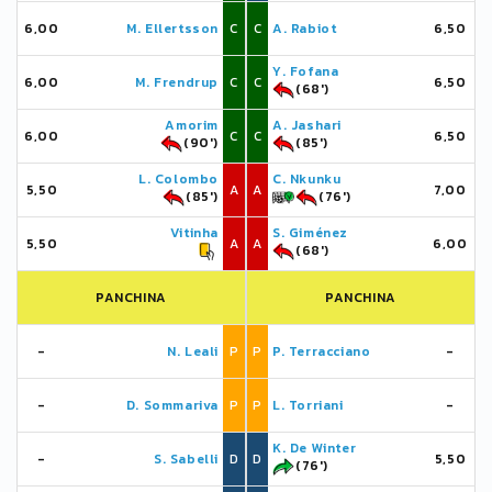
6,00
M. Ellertsson
C
C
A. Rabiot
6,50
Y. Fofana
6,00
M. Frendrup
C
C
6,50
(68')
Amorim
A. Jashari
6,00
C
C
6,50
(90')
(85')
L. Colombo
C. Nkunku
5,50
A
A
7,00
(85')
(76')
Vitinha
S. Giménez
5,50
A
A
6,00
(68')
PANCHINA
PANCHINA
-
N. Leali
P
P
P. Terracciano
-
-
D. Sommariva
P
P
L. Torriani
-
K. De Winter
-
S. Sabelli
D
D
5,50
(76')