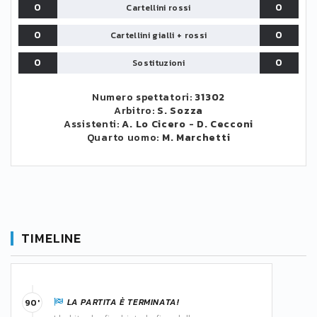
0
0
Cartellini rossi
0
0
Cartellini gialli + rossi
0
0
Sostituzioni
Numero spettatori:
31302
Arbitro:
S. Sozza
Assistenti:
A. Lo Cicero
-
D. Cecconi
Quarto uomo:
M. Marchetti
TIMELINE
LA PARTITA È TERMINATA!
90'