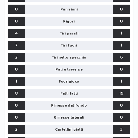
0
0
Punizioni
0
0
Rigori
4
1
Tiri parati
7
1
Tiri fuori
2
6
Tiri nello specchio
0
0
Pali e traverse
1
1
Fuorigioco
8
19
Falli fatti
0
0
Rimesse dal fondo
0
0
Rimesse laterali
2
3
Cartellini gialli