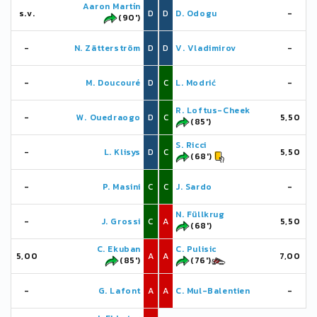
Aaron Martín
s.v.
D
D
D. Odogu
-
(90')
-
N. Zätterström
D
D
V. Vladimirov
-
-
M. Doucouré
D
C
L. Modrić
-
R. Loftus-Cheek
-
W. Ouedraogo
D
C
5,50
(85')
S. Ricci
-
L. Klisys
D
C
5,50
(68')
-
P. Masini
C
C
J. Sardo
-
N. Füllkrug
-
J. Grossi
C
A
5,50
(68')
C. Ekuban
C. Pulisic
5,00
A
A
7,00
(85')
(76')
-
G. Lafont
A
A
C. Mul-Balentien
-