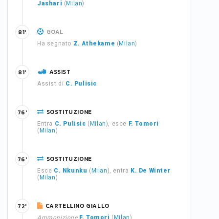
Jashari
(
Milan
)
GOAL
81'
Ha segnato
Z. Athekame
(
Milan
)
ASSIST
81'
Assist di
C. Pulisic
SOSTITUZIONE
76'
Entra
C. Pulisic
(
Milan
), esce
F. Tomori
(
Milan
)
SOSTITUZIONE
76'
Esce
C. Nkunku
(
Milan
), entra
K. De Winter
(
Milan
)
CARTELLINO GIALLO
72'
Ammonizione
F. Tomori
(
Milan
)