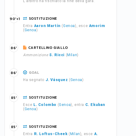
L'arbitro ha fischiato la fine della gara.
SOSTITUZIONE
90'+1
Entra
Aaron Martín
(
Genoa
), esce
Amorim
(
Genoa
)
CARTELLINO GIALLO
86'
Ammonizione
S. Ricci
(
Milan
)
GOAL
86'
Ha segnato
J. Vásquez
(
Genoa
)
SOSTITUZIONE
85'
Esce
L. Colombo
(
Genoa
), entra
C. Ekuban
(
Genoa
)
SOSTITUZIONE
85'
Entra
R. Loftus-Cheek
(
Milan
), esce
A.