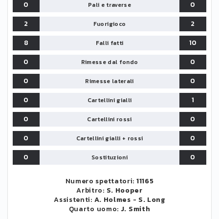
0
0
Pali e traverse
2
2
Fuorigioco
8
10
Falli fatti
0
0
Rimesse dal fondo
0
0
Rimesse laterali
0
1
Cartellini gialli
0
0
Cartellini rossi
0
0
Cartellini gialli + rossi
0
0
Sostituzioni
Numero spettatori:
11165
Arbitro:
S. Hooper
Assistenti:
A. Holmes
-
S. Long
Quarto uomo:
J. Smith