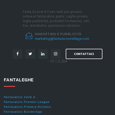
Fanta.Soccer è il sito web per giocare
online al fantacalcio gratis. Leghe private,
leghe pubbliche, probabili formazioni, voti
live, statistiche, quotazioni calciatori.
MARKETING E PUBBLICITÀ
marketing@fantasoccevillage.com
CONTATTACI
- 10.1.0.204
FANTALEGHE
Fantacalcio Serie A
Fantacalcio Premier League
Fantacalcio Primera Division
Fantacalcio Bundesliga