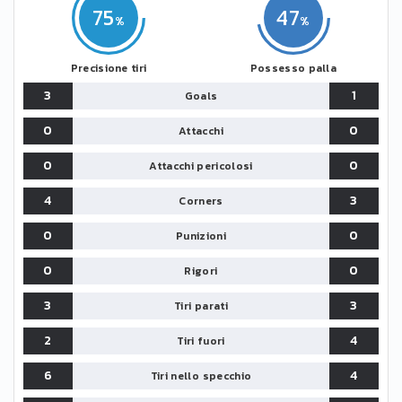
75
47
Precisione tiri
Possesso palla
3
1
Goals
0
0
Attacchi
0
0
Attacchi pericolosi
4
3
Corners
0
0
Punizioni
0
0
Rigori
3
3
Tiri parati
2
4
Tiri fuori
6
4
Tiri nello specchio