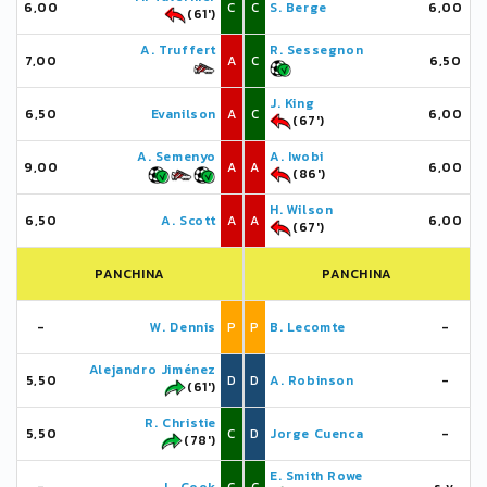
6,00
C
C
S. Berge
6,00
(61')
A. Truffert
R. Sessegnon
7,00
A
C
6,50
J. King
6,50
Evanilson
A
C
6,00
(67')
A. Semenyo
A. Iwobi
9,00
A
A
6,00
(86')
H. Wilson
6,50
A. Scott
A
A
6,00
(67')
PANCHINA
PANCHINA
-
W. Dennis
P
P
B. Lecomte
-
Alejandro Jiménez
5,50
D
D
A. Robinson
-
(61')
R. Christie
5,50
C
D
Jorge Cuenca
-
(78')
E. Smith Rowe