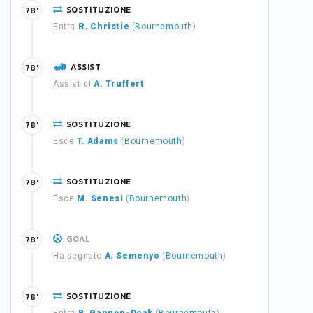
SOSTITUZIONE
78'
Entra
R. Christie
(
Bournemouth
)
ASSIST
78'
Assist di
A. Truffert
SOSTITUZIONE
78'
Esce
T. Adams
(
Bournemouth
)
SOSTITUZIONE
78'
Esce
M. Senesi
(
Bournemouth
)
GOAL
78'
Ha segnato
A. Semenyo
(
Bournemouth
)
SOSTITUZIONE
78'