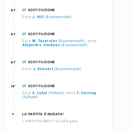
SOSTITUZIONE
61'
Esce
J. Hill
(
Bournemouth
)
SOSTITUZIONE
61'
Esce
M. Tavernier
(
Bournemouth
), entra
Alejandro Jiménez
(
Bournemouth
)
SOSTITUZIONE
61'
Entra
J. Kluivert
(
Bournemouth
)
SOSTITUZIONE
14'
Esce
S. Lukić
(
Fulham
), entra
T. Cairney
(
Fulham
)
LA PARTITA È INIZIATA!
1'
L'arbitro ha dato il via alla gara.