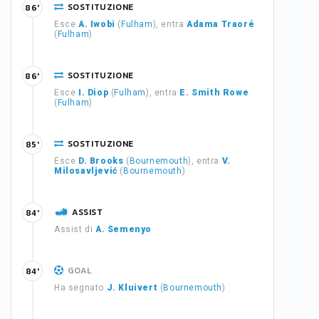
SOSTITUZIONE
86'
Esce
A. Iwobi
(
Fulham
), entra
Adama Traoré
(
Fulham
)
SOSTITUZIONE
86'
Esce
I. Diop
(
Fulham
), entra
E. Smith Rowe
(
Fulham
)
SOSTITUZIONE
85'
Esce
D. Brooks
(
Bournemouth
), entra
V.
Milosavljević
(
Bournemouth
)
ASSIST
84'
Assist di
A. Semenyo
GOAL
84'
Ha segnato
J. Kluivert
(
Bournemouth
)