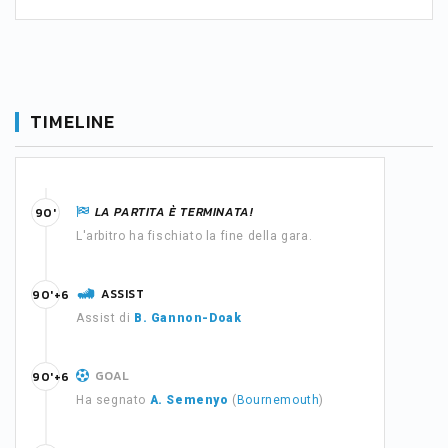
TIMELINE
LA PARTITA È TERMINATA!
90'
L'arbitro ha fischiato la fine della gara.
ASSIST
90'+6
Assist di
B. Gannon-Doak
GOAL
90'+6
Ha segnato
A. Semenyo
(
Bournemouth
)