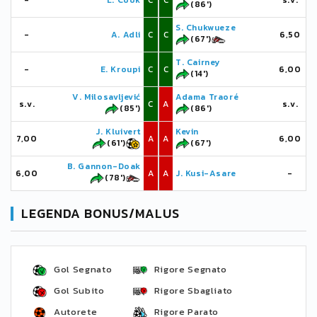
-
L. Cook
C
C
s.v.
(86')
S. Chukwueze
-
A. Adli
C
C
6,50
(67')
T. Cairney
-
E. Kroupi
C
C
6,00
(14')
V. Milosavljević
Adama Traoré
s.v.
C
A
s.v.
(85')
(86')
J. Kluivert
Kevin
7,00
A
A
6,00
(61')
(67')
B. Gannon-Doak
6,00
A
A
J. Kusi-Asare
-
(78')
LEGENDA BONUS/MALUS
Gol Segnato
Rigore Segnato
Gol Subito
Rigore Sbagliato
Autorete
Rigore Parato