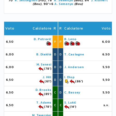
70'
R. Sessegnon
(Ful)
, 78'
A. Semenyo
(Bou)
, 84'
J. Kluivert
(Bou)
, 90'+6
A. Semenyo
(Bou)
Voto
Calciatore
R
R
Calciatore
Voto
Đ. Petrović
B. Leno
6,50
P
P
6,00
6,00
B. Diakité
D
D
T. Castagne
6,50
M. Senesi
6,00
D
D
J. Andersen
5,50
(78')
J. Hill
I. Diop
6,50
D
D
5,50
(61')
(86')
D. Brooks
6,50
C
D
C. Bassey
5,50
(85')
T. Adams
S. Lukić
6,50
C
C
s.v.
(78')
(14')
M. Tavernier