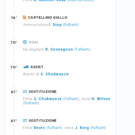
Entra
B. Gannon-Doak
(
Bournemouth
)
CARTELLINO GIALLO
76'
Ammonizione
I. Diop
(
Fulham
)
GOAL
70'
Ha segnato
R. Sessegnon
(
Fulham
)
ASSIST
70'
Assist di
S. Chukwueze
SOSTITUZIONE
67'
Entra
S. Chukwueze
(
Fulham
), esce
H. Wilson
(
Fulham
)
SOSTITUZIONE
67'
Entra
Kevin
(
Fulham
), esce
J. King
(
Fulham
)