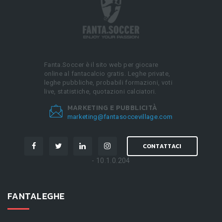
Fanta.Soccer è il sito web per giocare
online al fantacalcio gratis. Leghe private,
leghe pubbliche, probabili formazioni, voti
live, statistiche, quotazioni calciatori.
MARKETING E PUBBLICITÀ
marketing@fantasoccevillage.com
CONTATTACI
- 10.1.0.204
FANTALEGHE