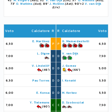
42'
M. Rogers
(Ast)
, 52'
V. van Dijk
(Liv)
, 57'
O. Watkins
(Ast)
,
73'
O. Watkins
(Ast)
, 89'
J. McGinn
(Ast)
, 90'+2
V. van Dijk
(Liv)
Voto
Calciatore
R
R
Calciatore
Voto
E. Martínez
G. Mamardashvili
6,50
P
P
6,50
L. Digne
V. van Dijk
7,00
D
D
7,50
V. Lindelöf
J. Gomez
6,00
D
D
5,00
(46')
(66')
6,50
Pau Torres
D
D
I. Konaté
5,50
6,00
E. Konsa
D
D
M. Kerkez
5,50
Y. Tielemans
D. Szoboszlai
7,00
C
C
7,50
(90')