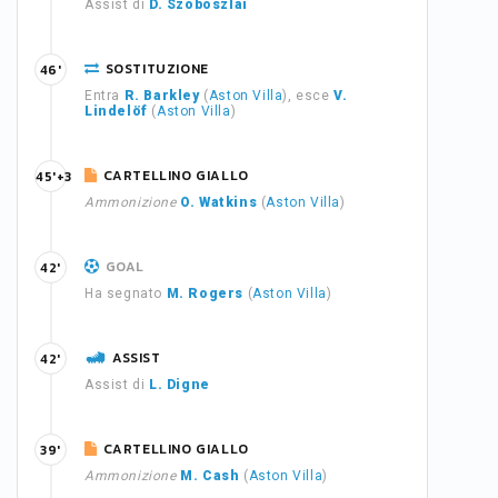
Assist di
D. Szoboszlai
SOSTITUZIONE
46'
Entra
R. Barkley
(
Aston Villa
), esce
V.
Lindelöf
(
Aston Villa
)
CARTELLINO GIALLO
45'+3
Ammonizione
O. Watkins
(
Aston Villa
)
GOAL
42'
Ha segnato
M. Rogers
(
Aston Villa
)
ASSIST
42'
Assist di
L. Digne
CARTELLINO GIALLO
39'
Ammonizione
M. Cash
(
Aston Villa
)