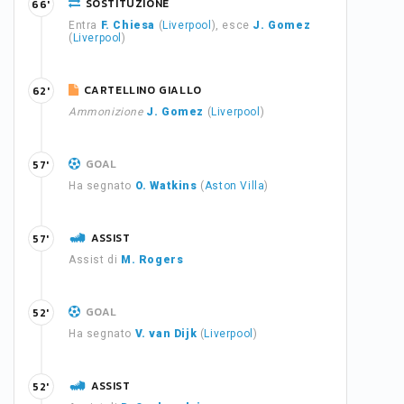
SOSTITUZIONE
66'
Entra
F. Chiesa
(
Liverpool
), esce
J. Gomez
(
Liverpool
)
CARTELLINO GIALLO
62'
Ammonizione
J. Gomez
(
Liverpool
)
GOAL
57'
Ha segnato
O. Watkins
(
Aston Villa
)
ASSIST
57'
Assist di
M. Rogers
GOAL
52'
Ha segnato
V. van Dijk
(
Liverpool
)
ASSIST
52'