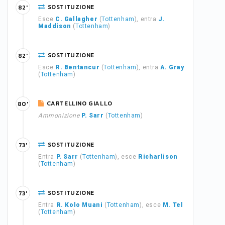
SOSTITUZIONE
82'
Esce
C. Gallagher
(
Tottenham
), entra
J.
Maddison
(
Tottenham
)
SOSTITUZIONE
82'
Esce
R. Bentancur
(
Tottenham
), entra
A. Gray
(
Tottenham
)
CARTELLINO GIALLO
80'
Ammonizione
P. Sarr
(
Tottenham
)
SOSTITUZIONE
73'
Entra
P. Sarr
(
Tottenham
), esce
Richarlison
(
Tottenham
)
SOSTITUZIONE
73'
Entra
R. Kolo Muani
(
Tottenham
), esce
M. Tel
(
Tottenham
)