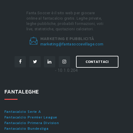
Fanta.Soccer è il sito web per giocare
online al fantacalcio gratis. Leghe private,
leghe pubbliche, probabili formazioni, voti
live, statistiche, quotazioni calciatori.
MARKETING E PUBBLICITÀ
marketing@fantasoccevillage.com
CONTATTACI
- 10.1.0.204
FANTALEGHE
Fantacalcio Serie A
Fantacalcio Premier League
Fantacalcio Primera Division
Fantacalcio Bundesliga