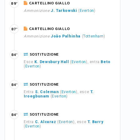
CARTELLINO GIALLO
89'
Ammonizione
J. Tarkowski
(
Everton
)
CARTELLINO GIALLO
87'
Ammonizione
João Palhinha
(
Tottenham
)
SOSTITUZIONE
84'
Esce
K. Dewsbury Hall
(
Everton
), entra
Beto
(
Everton
)
SOSTITUZIONE
84'
Entra
S. Coleman
(
Everton
), esce
T.
Iroegbunam
(
Everton
)
SOSTITUZIONE
84'
Entra
C. Alcaraz
(
Everton
), esce
T. Barry
(
Everton
)