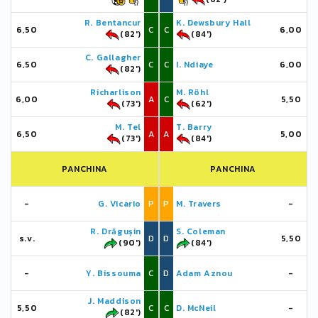
R. Bentancur
K. Dewsbury Hall
6,50
C
C
6,00
(82')
(84')
C. Gallagher
6,50
C
C
I. Ndiaye
6,00
(82')
Richarlison
M. Röhl
6,00
A
C
5,50
(73')
(62')
M. Tel
T. Barry
6,50
A
A
5,00
(73')
(84')
PANCHINA
PANCHINA
-
G. Vicario
P
P
M. Travers
-
R. Drăgușin
S. Coleman
s.v.
D
D
5,50
(90')
(84')
-
Y. Bissouma
C
D
Adam Aznou
-
J. Maddison
5,50
C
C
D. McNeil
-
(82')