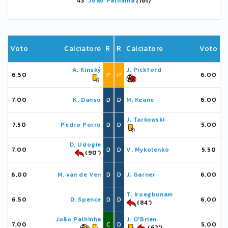
43'
João Palhinha
(Tot)
Voto
Calciatore
R
R
Calciatore
Voto
A. Kinský
J. Pickford
6,50
P
P
6,00
7,00
K. Danso
D
D
M. Keane
6,00
J. Tarkowski
7,50
Pedro Porro
D
D
5,00
D. Udogie
7,00
D
D
V. Mykolenko
5,50
(90')
6,00
M. van de Ven
D
D
J. Garner
6,00
T. Iroegbunam
6,50
D. Spence
D
D
6,00
(84')
João Palhinha
J. O'Brien
7,00
C
D
5,00
(62')