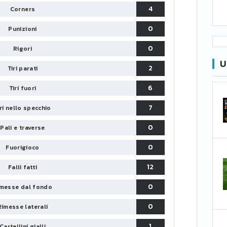
4
Corners
0
Punizioni
0
Rigori
U
2
Tiri parati
6
Tiri fuori
7
iri nello specchio
0
Pali e traverse
0
Fuorigioco
12
Falli fatti
0
messe dal fondo
0
Rimesse laterali
1
Cartellini gialli