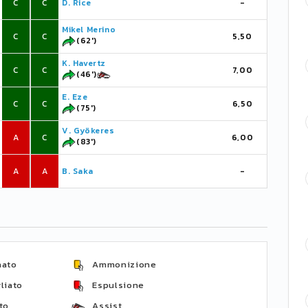
C
C
D. Rice
-
Mikel Merino
C
C
5,50
(62')
K. Havertz
C
C
7,00
(46')
E. Eze
C
C
6,50
(75')
V. Gyökeres
A
C
6,00
(83')
A
A
B. Saka
-
nato
Ammonizione
liato
Espulsione
to
Assist