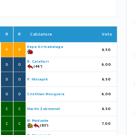
R
R
Calciatore
Voto
Kepa Arrizabalaga
P
P
6,50
R. Calafiori
D
D
6,00
(46')
D
D
P. Hincapié
6,50
D
D
Cristhian Mosquera
6,00
C
C
Martín Zubimendi
6,50
N. Madueke
C
C
7,00
(83')