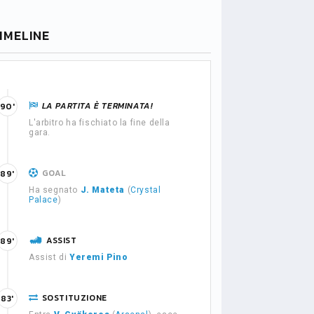
IMELINE
LA PARTITA È TERMINATA!
90'
L'arbitro ha fischiato la fine della
gara.
GOAL
89'
Ha segnato
J. Mateta
(
Crystal
Palace
)
ASSIST
89'
Assist di
Yeremi Pino
SOSTITUZIONE
83'