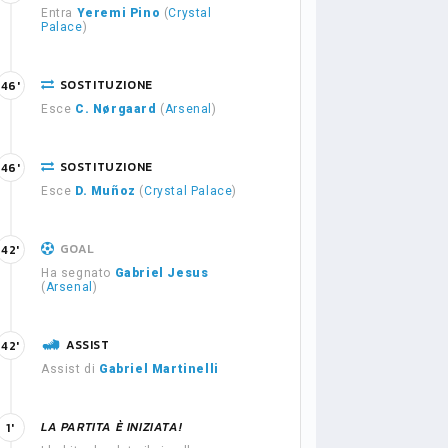
Entra
Yeremi Pino
(
Crystal
Palace
)
SOSTITUZIONE
46'
Esce
C. Nørgaard
(
Arsenal
)
SOSTITUZIONE
46'
Esce
D. Muñoz
(
Crystal Palace
)
GOAL
42'
Ha segnato
Gabriel Jesus
(
Arsenal
)
ASSIST
42'
Assist di
Gabriel Martinelli
LA PARTITA È INIZIATA!
1'