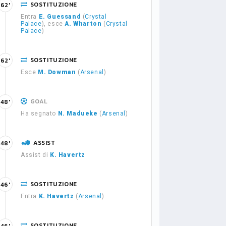
SOSTITUZIONE
62'
Entra
E. Guessand
(
Crystal
Palace
), esce
A. Wharton
(
Crystal
Palace
)
SOSTITUZIONE
62'
Esce
M. Dowman
(
Arsenal
)
GOAL
48'
Ha segnato
N. Madueke
(
Arsenal
)
ASSIST
48'
Assist di
K. Havertz
SOSTITUZIONE
46'
Entra
K. Havertz
(
Arsenal
)
SOSTITUZIONE