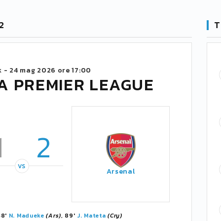
2
T
k -
24 mag 2026 ore 17:00
A PREMIER LEAGUE
1
2
VS
Arsenal
48'
N. Madueke
(Ars)
, 89'
J. Mateta
(Cry)