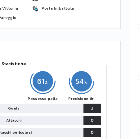
 Vittoria
Porta Imbattuta
Pareggio
Statistiche
61
54
Possesso palla
Precisione tiri
2
Goals
0
Attacchi
0
tacchi pericolosi