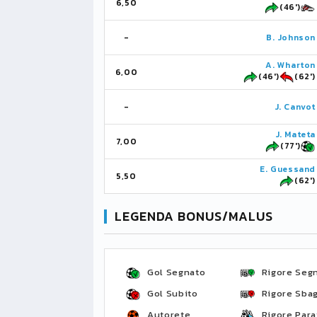
6,50
(46')
-
B. Johnson
A. Wharton
6,00
(46')
(62')
-
J. Canvot
J. Mateta
7,00
(77')
E. Guessand
5,50
(62')
LEGENDA BONUS/MALUS
Gol Segnato
Rigore Seg
Gol Subito
Rigore Sbag
Autorete
Rigore Para