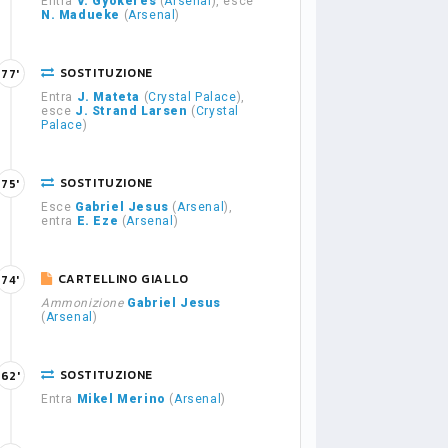
Entra
V. Gyökeres
(
Arsenal
), esce
N. Madueke
(
Arsenal
)
SOSTITUZIONE
77'
Entra
J. Mateta
(
Crystal Palace
),
esce
J. Strand Larsen
(
Crystal
Palace
)
SOSTITUZIONE
75'
Esce
Gabriel Jesus
(
Arsenal
),
entra
E. Eze
(
Arsenal
)
CARTELLINO GIALLO
74'
Ammonizione
Gabriel Jesus
(
Arsenal
)
SOSTITUZIONE
62'
Entra
Mikel Merino
(
Arsenal
)