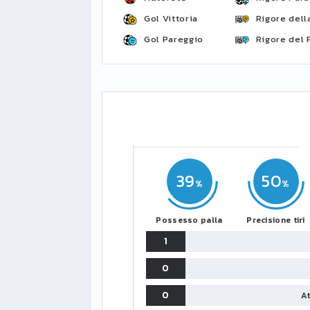
Gol Vittoria
Rigore della
Gol Pareggio
Rigore del 
39
50
Possesso palla
Precisione tiri
1
0
0
At