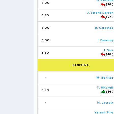
D. Kamada
6,00
(46')
J. Strand Larsen
5,50
(77')
6,00
R. Cardines
6,00
J. Devenny
I. Sarr
5,50
(46')
PANCHINA
-
W. Benítez
T. Mitchell
5,50
(46')
-
M. Lacroix
Yeremi Pino