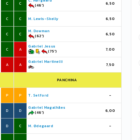
C. Nørgaard
C
C
6,50
(46')
C
C
M. Lewis-Skelly
6,50
M. Dowman
C
C
6,50
(62')
Gabriel Jesus
C
A
7,00
(75')
Gabriel Martinelli
A
A
7,50
PANCHINA
P
P
T. Setford
-
Gabriel Magalhães
D
D
6,00
(46')
D
C
M. Ødegaard
-