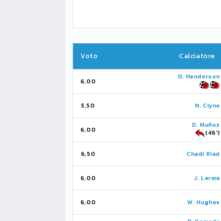
Voto
Calciatore
D. Henderson
6,00
5,50
N. Clyne
D. Muñoz
6,00
(46')
6,50
Chadi Riad
6,00
J. Lerma
6,00
W. Hughes