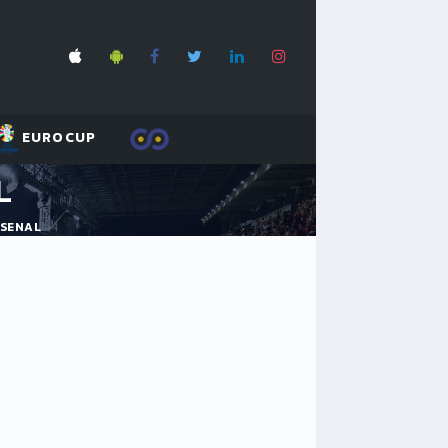
EUROCUP
L
RSENAL