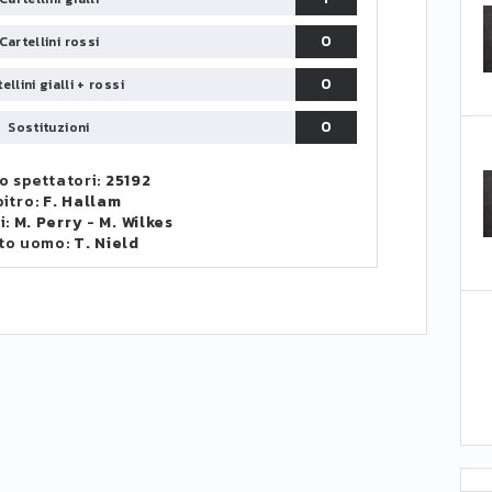
0
Cartellini rossi
0
ellini gialli + rossi
0
Sostituzioni
 spettatori:
25192
bitro:
F. Hallam
i:
M. Perry
-
M. Wilkes
to uomo:
T. Nield