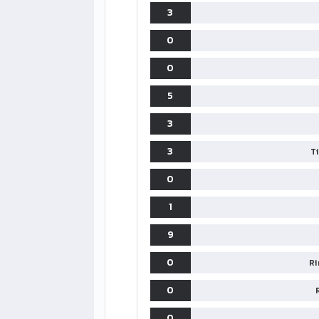
3
0
0
5
3
3
T
0
1
9
0
Ri
0
0