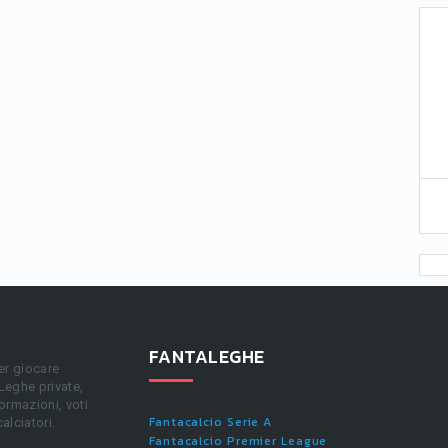
FANTALEGHE
er giocare
 Leghe private,
ormazioni, voti
Fantacalcio Serie A
calciatori.
Fantacalcio Premier League