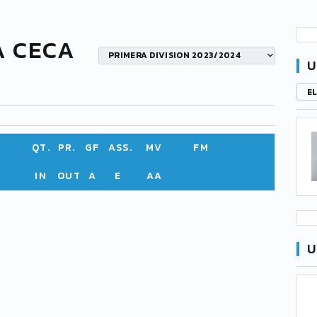
A CECA
PRIMERA DIVISION 2023/2024
U
E
QT.
PR.
GF
ASS.
MV
FM
IN
OUT
A
E
AA
U