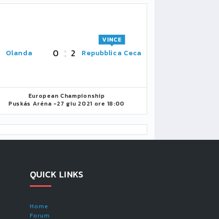
VINCE
0
2
Olanda
Repubblica Ceca
European Championship
Puskás Aréna -
27 giu 2021 ore 18:00
QUICK LINKS
Home
Forum