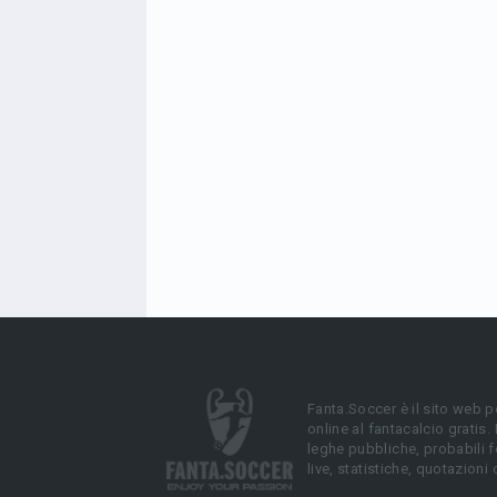
Fanta.Soccer è il sito web p
online al fantacalcio gratis.
leghe pubbliche, probabili f
live, statistiche, quotazioni 