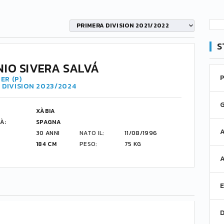
PRIMERA DIVISION 2021/2022
S
IO SIVERA SALVÁ
ER (P)
 DIVISION 2023/2024
XÀBIA
À:
SPAGNA
30 ANNI
NATO IL:
11/08/1996
184 CM
PESO:
75 KG