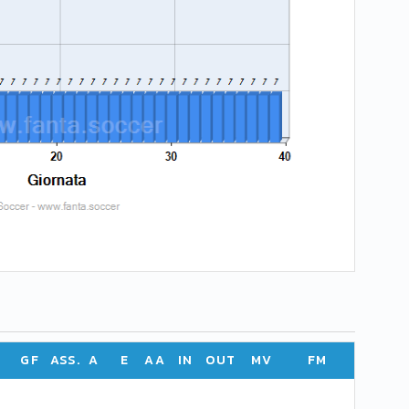
GF
ASS.
A
E
AA
IN
OUT
MV
FM