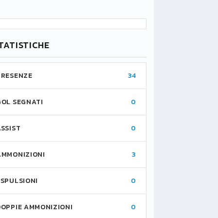
TATISTICHE
PRESENZE
34
GOL SEGNATI
0
ASSIST
0
AMMONIZIONI
3
ESPULSIONI
0
DOPPIE AMMONIZIONI
0