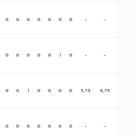
0
0
0
0
0
0
0
-
-
0
0
0
0
0
1
0
-
-
0
0
1
0
0
0
0
5,75
6,75
0
0
0
0
0
0
0
-
-