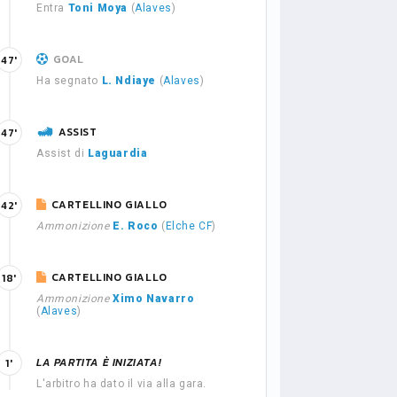
Entra
Toni Moya
(
Alaves
)
GOAL
47'
Ha segnato
L. Ndiaye
(
Alaves
)
ASSIST
47'
Assist di
Laguardia
CARTELLINO GIALLO
42'
Ammonizione
E. Roco
(
Elche CF
)
CARTELLINO GIALLO
18'
Ammonizione
Ximo Navarro
(
Alaves
)
LA PARTITA È INIZIATA!
1'
L'arbitro ha dato il via alla gara.