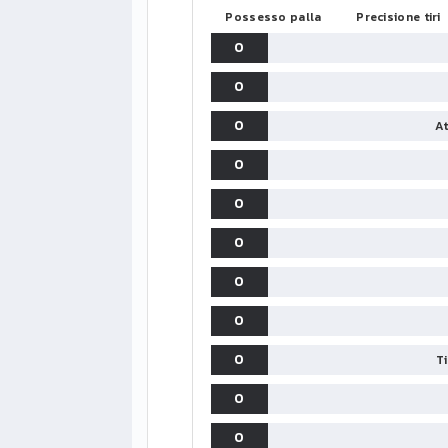
Possesso palla
Precisione tiri
0
0
0
At
0
0
0
0
0
0
T
0
0