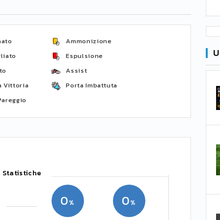
nato
Ammonizione
U
liato
Espulsione
to
Assist
 Vittoria
Porta Imbattuta
Pareggio
Statistiche
0
0