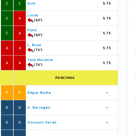
C
C
Guti
5,75
Lucas
C
A
5,75
(63')
Fidel
C
A
5,75
(63')
L. Boyé
A
A
5,75
(74')
Tete Morente
A
A
5,75
(74')
PANCHINA
P
P
Edgar Badía
-
D
D
A. Barragán
-
D
D
Gonzalo Verdú
-