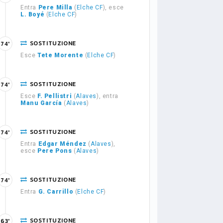
Entra
Pere Milla
(
Elche CF
), esce
L. Boyé
(
Elche CF
)
SOSTITUZIONE
74'
Esce
Tete Morente
(
Elche CF
)
SOSTITUZIONE
74'
Esce
F. Pellistri
(
Alaves
), entra
Manu García
(
Alaves
)
SOSTITUZIONE
74'
Entra
Edgar Méndez
(
Alaves
),
esce
Pere Pons
(
Alaves
)
SOSTITUZIONE
74'
Entra
G. Carrillo
(
Elche CF
)
SOSTITUZIONE
63'