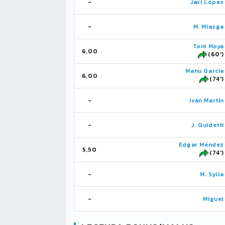
-
Javi López
-
M. Miazga
Toni Moya
6,00
(60')
Manu García
6,00
(74')
-
Iván Martín
-
J. Guidetti
Edgar Méndez
5,50
(74')
-
M. Sylla
-
Miguel