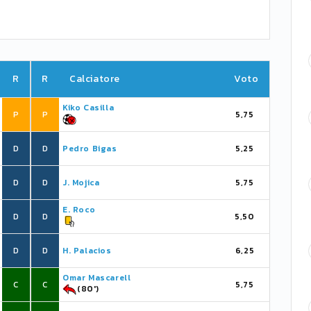
R
R
Calciatore
Voto
Kiko Casilla
P
P
5,75
D
D
Pedro Bigas
5,25
D
D
J. Mojica
5,75
E. Roco
D
D
5,50
D
D
H. Palacios
6,25
Omar Mascarell
C
C
5,75
(80')