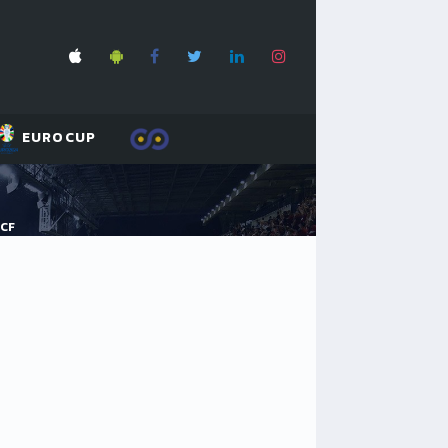
EUROCUP
 CF