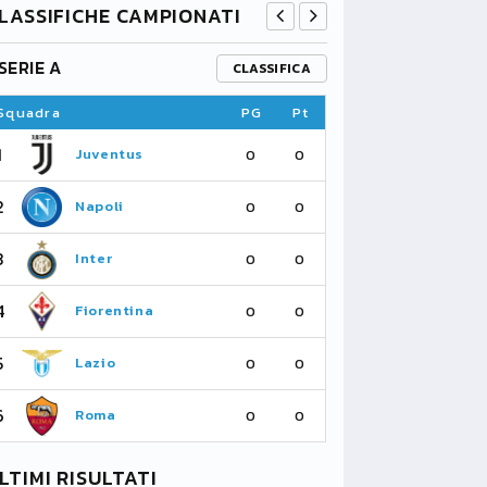
LASSIFICHE CAMPIONATI
SERIE A
PREMIER L
CLASSIFICA
Squadra
PG
Pt
Squadra
1
1
Juventus
Fu
0
0
2
2
Napoli
As
0
0
3
3
Inter
Li
0
0
4
4
Fiorentina
Su
0
0
5
5
Lazio
Ma
0
0
6
6
Roma
Ne
0
0
LTIMI RISULTATI