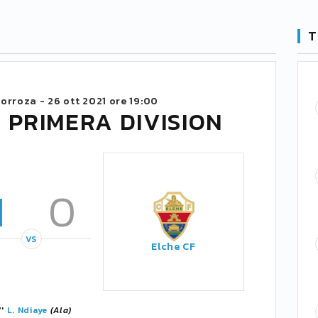
T
zorroza -
26 ott 2021 ore 19:00
 PRIMERA DIVISION
1
0
VS
Elche CF
7'
L. Ndiaye
(Ala)