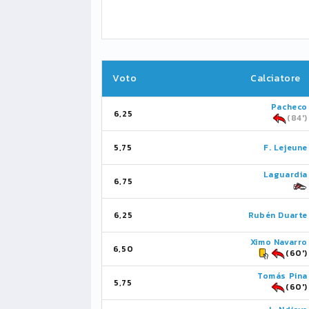
Voto
Calciatore
Pacheco
6,25
(84')
5,75
F. Lejeune
Laguardia
6,75
6,25
Rubén Duarte
Ximo Navarro
6,50
(60')
Tomás Pina
5,75
(60')