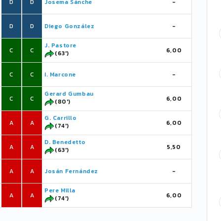
D
D
Josema Sánche
-
D
D
Diego González
-
J. Pastore
C
C
6,00
(63')
C
C
I. Marcone
-
Gerard Gumbau
C
C
6,00
(80')
G. Carrillo
A
A
6,00
(74')
D. Benedetto
A
A
5,50
(63')
A
A
Josán Fernández
-
Pere Milla
A
A
6,00
(74')