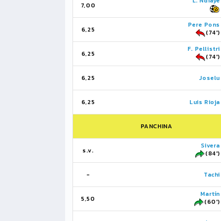
L. Ndiaye
7,00
Pere Pons
6,25
(74')
F. Pellistri
6,25
(74')
6,25
Joselu
6,25
Luis Rioja
PANCHINA
Sivera
s.v.
(84')
-
Tachi
Martín
5,50
(60')