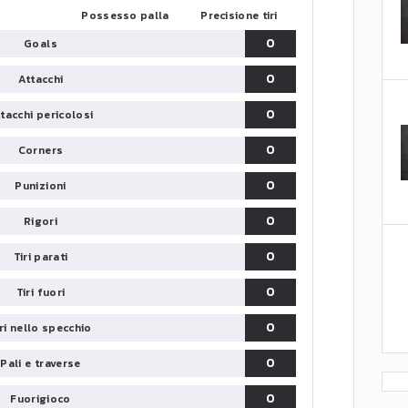
Possesso palla
Precisione tiri
0
Goals
0
Attacchi
0
tacchi pericolosi
0
Corners
0
Punizioni
0
Rigori
0
Tiri parati
0
Tiri fuori
0
iri nello specchio
0
Pali e traverse
0
Fuorigioco