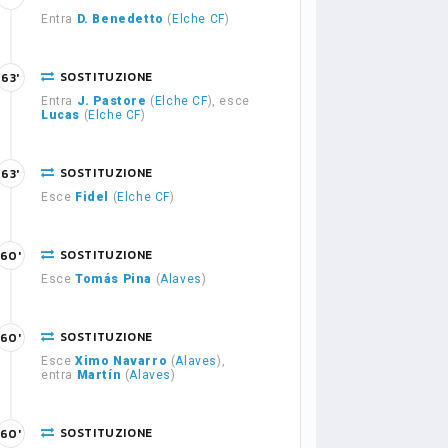
Entra
D. Benedetto
(
Elche CF
)
SOSTITUZIONE
63'
Entra
J. Pastore
(
Elche CF
), esce
Lucas
(
Elche CF
)
SOSTITUZIONE
63'
Esce
Fidel
(
Elche CF
)
SOSTITUZIONE
60'
Esce
Tomás Pina
(
Alaves
)
SOSTITUZIONE
60'
Esce
Ximo Navarro
(
Alaves
),
entra
Martín
(
Alaves
)
SOSTITUZIONE
60'