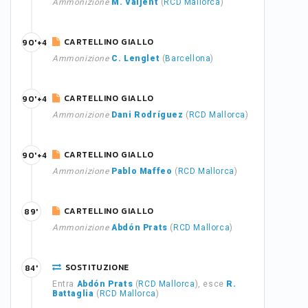
Ammonizione
M. Valjent
(
RCD Mallorca
)
CARTELLINO GIALLO
90'+4
Ammonizione
C. Lenglet
(
Barcellona
)
CARTELLINO GIALLO
90'+4
Ammonizione
Dani Rodríguez
(
RCD Mallorca
)
CARTELLINO GIALLO
90'+4
Ammonizione
Pablo Maffeo
(
RCD Mallorca
)
CARTELLINO GIALLO
89'
Ammonizione
Abdón Prats
(
RCD Mallorca
)
SOSTITUZIONE
84'
Entra
Abdón Prats
(
RCD Mallorca
), esce
R.
Battaglia
(
RCD Mallorca
)