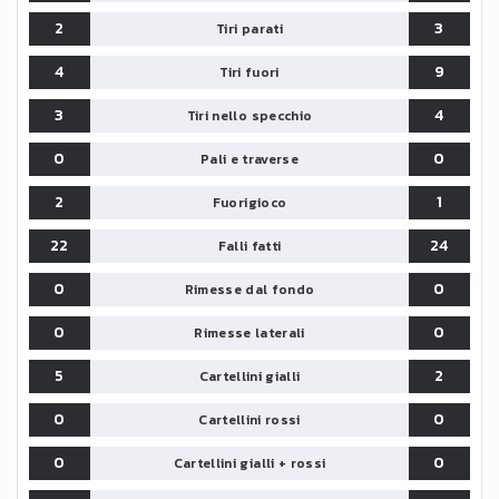
2
3
Tiri parati
4
9
Tiri fuori
3
4
Tiri nello specchio
0
0
Pali e traverse
2
1
Fuorigioco
22
24
Falli fatti
0
0
Rimesse dal fondo
0
0
Rimesse laterali
5
2
Cartellini gialli
0
0
Cartellini rossi
0
0
Cartellini gialli + rossi