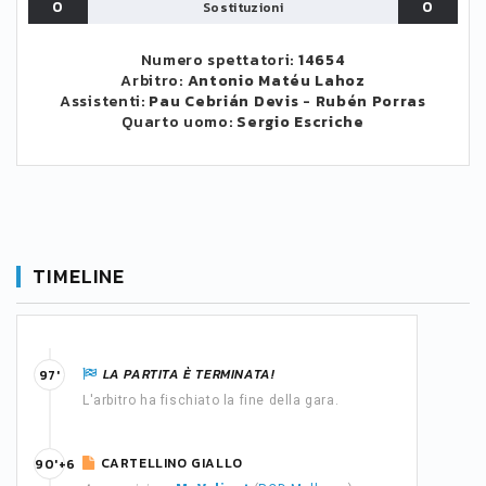
0
0
Sostituzioni
Numero spettatori:
14654
Arbitro:
Antonio Matéu Lahoz
Assistenti:
Pau Cebrián Devis
-
Rubén Porras
Quarto uomo:
Sergio Escriche
TIMELINE
LA PARTITA È TERMINATA!
97'
L'arbitro ha fischiato la fine della gara.
CARTELLINO GIALLO
90'+6