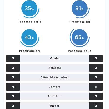
35
31
Possesso palla
Precisione tiri
43
65
Precisione tiri
Possesso palla
0
0
Goals
0
0
Attacchi
0
0
Attacchi pericolosi
4
3
Corners
0
0
Punizioni
0
0
Rigori