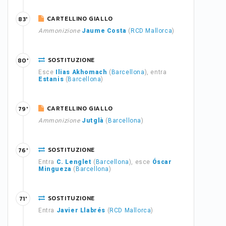
CARTELLINO GIALLO
83'
Ammonizione
Jaume Costa
(
RCD Mallorca
)
SOSTITUZIONE
80'
Esce
Ilias Akhomach
(
Barcellona
), entra
Estanis
(
Barcellona
)
CARTELLINO GIALLO
79'
Ammonizione
Jutglà
(
Barcellona
)
SOSTITUZIONE
76'
Entra
C. Lenglet
(
Barcellona
), esce
Óscar
Mingueza
(
Barcellona
)
SOSTITUZIONE
71'
Entra
Javier Llabrés
(
RCD Mallorca
)