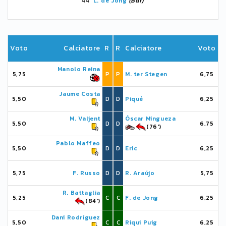
44'
L. de Jong
(Bar)
Voto
Calciatore
R
R
Calciatore
Voto
Manolo Reina
5,75
P
P
M. ter Stegen
6,75
Jaume Costa
5,50
D
D
Piqué
6,25
M. Valjent
Óscar Mingueza
5,50
D
D
6,75
(76')
Pablo Maffeo
5,50
D
D
Eric
6,25
5,75
F. Russo
D
D
R. Araújo
5,75
R. Battaglia
5,25
C
C
F. de Jong
6,25
(84')
Dani Rodríguez
5,50
C
C
Riqui Puig
6,25