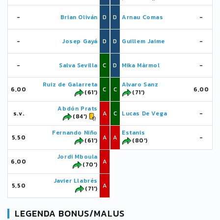
-
Brian Oliván
D
D
Arnau Comas
-
-
Josep Gayá
D
D
Guillem Jaime
-
-
Salva Sevilla
C
D
Mika Màrmol
-
Ruiz de Galarreta
Alvaro Sanz
6,00
C
C
6,00
(61')
(71')
Abdón Prats
s.v.
A
C
Lucas De Vega
-
(84')
Fernando Niño
Estanis
5,50
A
A
-
(61')
(80')
Jordi Mboula
6,00
A
(70')
Javier Llabrés
5,50
A
(71')
LEGENDA BONUS/MALUS