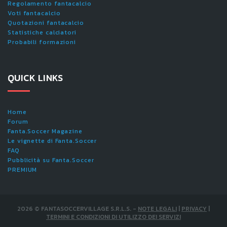
Regolamento fantacalcio
Voti fantacalcio
Quotazioni fantacalcio
Statistiche calciatori
Probabili formazioni
QUICK LINKS
Home
Forum
Fanta.Soccer Magazine
Le vignette di Fanta.Soccer
FAQ
Pubblicità su Fanta.Soccer
PREMIUM
2026
©
FANTASOCCERVILLAGE S.R.L.S.
-
NOTE LEGALI
|
PRIVACY
|
TERMINI E CONDIZIONI DI UTILIZZO DEI SERVIZI