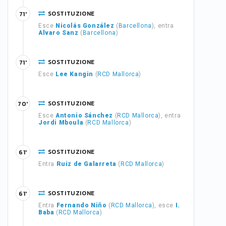
SOSTITUZIONE
71'
Esce
Nicolás González
(
Barcellona
), entra
Alvaro Sanz
(
Barcellona
)
SOSTITUZIONE
71'
Esce
Lee Kangin
(
RCD Mallorca
)
SOSTITUZIONE
70'
Esce
Antonio Sánchez
(
RCD Mallorca
), entra
Jordi Mboula
(
RCD Mallorca
)
SOSTITUZIONE
61'
Entra
Ruiz de Galarreta
(
RCD Mallorca
)
SOSTITUZIONE
61'
Entra
Fernando Niño
(
RCD Mallorca
), esce
I.
Baba
(
RCD Mallorca
)