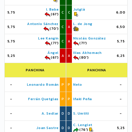
I. Baba
Jutglà
5,75
C
C
6,00
(61')
Antonio Sánchez
L. de Jong
5,75
C
A
6,50
(70')
Lee Kangin
Nicolás González
5,75
C
A
5,75
(71')
(71')
Ángel
Ilias Akhomach
5,25
A
A
6,25
(61')
(80')
PANCHINA
PANCHINA
-
Leonardo Román
P
P
Neto
-
-
Ferrán Quetglas
P
P
Iñaki Peña
-
-
A. Sedlar
D
D
S. Umtiti
-
C. Lenglet
-
Joan Sastre
D
D
5,25
(76')