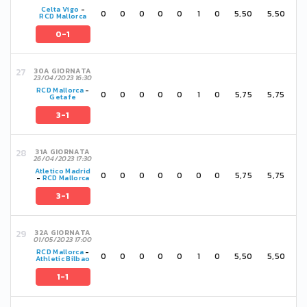
Celta Vigo
-
0
0
0
0
0
1
0
5,50
5,50
RCD Mallorca
0-1
30A GIORNATA
23/04/2023 16:30
RCD Mallorca
-
0
0
0
0
0
1
0
5,75
5,75
Getafe
3-1
31A GIORNATA
26/04/2023 17:30
Atletico Madrid
0
0
0
0
0
0
0
5,75
5,75
-
RCD Mallorca
3-1
32A GIORNATA
01/05/2023 17:00
RCD Mallorca
-
0
0
0
0
0
1
0
5,50
5,50
Athletic Bilbao
1-1