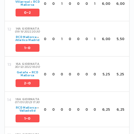
Villarreal
-
RCD
0
0
1
0
0
0
1
6,00
6,00
Mallorca
0-2
14A GIORNATA
09/11/2022 20:30
RCD Mallorca
-
0
0
1
0
0
0
1
6,00
5,50
Atletico Madrid
1-0
15A GIORNATA
30/12/2022 16:00
Getafe
-
RCD
0
0
0
0
0
0
0
5,25
5,25
Mallorca
2-0
16A GIORNATA
07/01/2023 17:30
RCD Mallorca
-
0
0
0
0
0
0
0
6,25
6,25
Valladolid
1-0