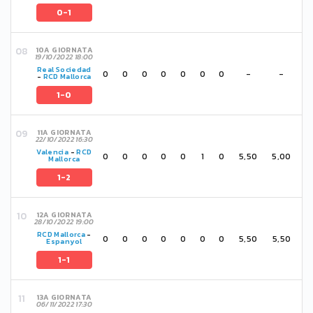
0-1
10A GIORNATA
19/10/2022 18:00
Real Sociedad
0
0
0
0
0
0
0
-
-
-
RCD Mallorca
1-0
11A GIORNATA
22/10/2022 16:30
Valencia
-
RCD
0
0
0
0
0
1
0
5,50
5,00
Mallorca
1-2
12A GIORNATA
28/10/2022 19:00
RCD Mallorca
-
0
0
0
0
0
0
0
5,50
5,50
Espanyol
1-1
13A GIORNATA
06/11/2022 17:30