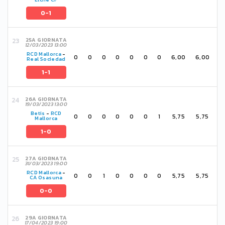
0-1
25A GIORNATA
12/03/2023 13:00
RCD Mallorca
-
0
0
0
0
0
0
0
6,00
6,00
Real Sociedad
1-1
26A GIORNATA
19/03/2023 13:00
Betis
-
RCD
0
0
0
0
0
0
1
5,75
5,75
Mallorca
1-0
27A GIORNATA
31/03/2023 19:00
RCD Mallorca
-
0
0
1
0
0
0
0
5,75
5,75
CA Osasuna
0-0
29A GIORNATA
17/04/2023 19:00