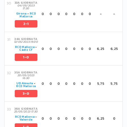
33A GIORNATA
04/05/2023
17:30
0
0
0
0
0
0
0
-
-
Girona
-
RCD
Mallorca
2-1
34A GIORNATA
12/05/2023 19:00
RCD Mallorca
-
0
0
0
0
0
0
0
6,25
6,25
Cádiz CF
1-0
35A GIORNATA
20/05/2023
16:30
0
0
0
0
0
0
0
5,75
5,75
UD Almería
-
RCD Mallorca
3-0
36A GIORNATA
25/05/2023 17:30
RCD Mallorca
-
0
0
0
0
0
0
0
6,25
0
Valencia