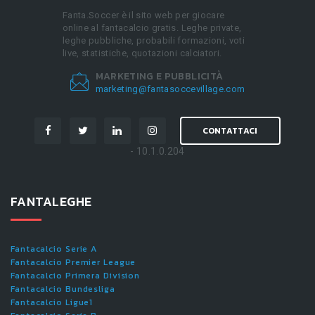
Fanta.Soccer è il sito web per giocare
online al fantacalcio gratis. Leghe private,
leghe pubbliche, probabili formazioni, voti
live, statistiche, quotazioni calciatori.
MARKETING E PUBBLICITÀ
marketing@fantasoccevillage.com
CONTATTACI
- 10.1.0.204
FANTALEGHE
Fantacalcio Serie A
Fantacalcio Premier League
Fantacalcio Primera Division
Fantacalcio Bundesliga
Fantacalcio Ligue1