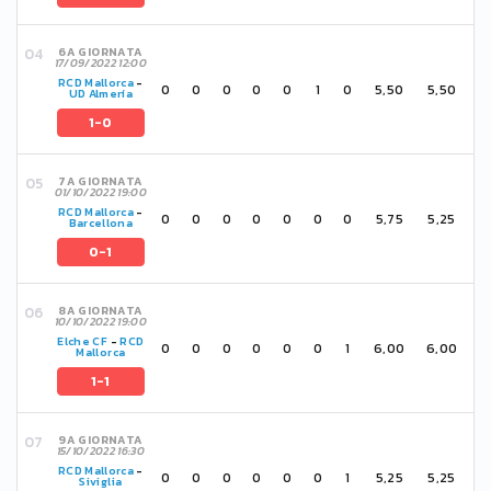
6A GIORNATA
17/09/2022 12:00
RCD Mallorca
-
0
0
0
0
0
1
0
5,50
5,50
UD Almería
1-0
7A GIORNATA
01/10/2022 19:00
RCD Mallorca
-
0
0
0
0
0
0
0
5,75
5,25
Barcellona
0-1
8A GIORNATA
10/10/2022 19:00
Elche CF
-
RCD
0
0
0
0
0
0
1
6,00
6,00
Mallorca
1-1
9A GIORNATA
15/10/2022 16:30
RCD Mallorca
-
0
0
0
0
0
0
1
5,25
5,25
Siviglia