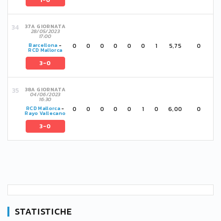
1-0
37A GIORNATA
28/05/2023
17:00
0
0
0
0
0
0
1
5,75
0
Barcellona
-
RCD Mallorca
3-0
38A GIORNATA
04/06/2023
16:30
0
0
0
0
0
1
0
6,00
0
RCD Mallorca
-
Rayo Vallecano
3-0
STATISTICHE