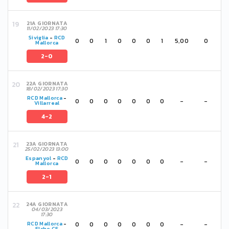
21A GIORNATA
11/02/2023 17:30
Siviglia
-
RCD
0
0
1
0
0
0
1
5,00
0
Mallorca
2-0
22A GIORNATA
18/02/2023 17:30
RCD Mallorca
-
0
0
0
0
0
0
0
-
-
Villarreal
4-2
23A GIORNATA
25/02/2023 13:00
Espanyol
-
RCD
0
0
0
0
0
0
0
-
-
Mallorca
2-1
24A GIORNATA
04/03/2023
17:30
0
0
0
0
0
0
0
-
-
RCD Mallorca
-
Elche CF