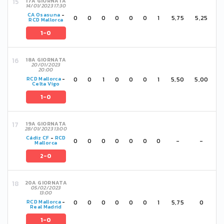
17A GIORNATA
14/01/2023 17:30
CA Osasuna
-
0
0
0
0
0
0
1
5,75
5,25
RCD Mallorca
1-0
18A GIORNATA
20/01/2023
20:00
0
0
1
0
0
0
1
5,50
5,00
RCD Mallorca
-
Celta Vigo
1-0
19A GIORNATA
28/01/2023 13:00
Cádiz CF
-
RCD
0
0
0
0
0
0
0
-
-
Mallorca
2-0
20A GIORNATA
05/02/2023
13:00
0
0
0
0
0
0
1
5,75
0
RCD Mallorca
-
Real Madrid
1-0