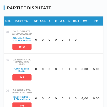
PARTITE DISPUTATE
GIO.
PARTITA
GF
ASS.
A
E
AA
IN
OUT
MV
FM
1A GIORNATA
15/08/2022 15:30
Athletic Bilbao
0
0
0
0
0
1
0
-
-
-
RCD Mallorca
0-0
2A GIORNATA
20/08/2022
17:30
0
0
0
0
0
1
0
6,00
6,00
RCD Mallorca
-
Betis
1-2
5A GIORNATA
11/09/2022 12:00
Real Madrid
-
0
0
0
0
0
1
0
6,00
6,00
RCD Mallorca
4-1