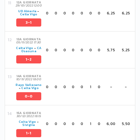
12A GIORNATA
29/10/2022 12:00
UD Almería
-
0
0
0
0
0
0
0
6,25
6,25
Celta Vigo
3-1
13A GIORNATA
05/11/2022 17:30
Celta Vigo
-
CA
0
0
0
0
0
0
0
5,75
5,25
Osasuna
1-2
14A GIORNATA
10/11/2022 18:00
Rayo Vallecano
0
0
0
0
0
1
0
-
-
-
Celta Vigo
0-0
15A GIORNATA
30/12/2022 18:15
Celta Vigo
-
0
0
0
0
0
1
0
6,00
5,50
Siviglia
1-1