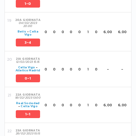
1-0
20A GIORNATA
04/02/2023
20:00
0
0
0
0
0
1
0
6,00
6,00
Betis
-
Celta
Vigo
3-4
21A GIORNATA
12/02/2023 15:15
Celta Vigo
-
0
0
0
0
0
1
0
-
-
Atletico Madrid
0-1
22A GIORNATA
18/02/2023 13:00
Real Sociedad
0
0
0
0
0
1
0
6,00
6,00
-
Celta Vigo
1-1
23A GIORNATA
26/02/2023 15:15