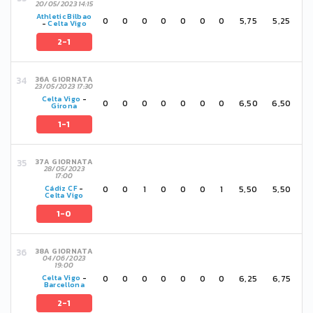
20/05/2023 14:15
Athletic Bilbao
0
0
0
0
0
0
0
5,75
5,25
-
Celta Vigo
2-1
36A GIORNATA
23/05/2023 17:30
Celta Vigo
-
0
0
0
0
0
0
0
6,50
6,50
Girona
1-1
37A GIORNATA
28/05/2023
17:00
0
0
1
0
0
0
1
5,50
5,50
Cádiz CF
-
Celta Vigo
1-0
38A GIORNATA
04/06/2023
19:00
0
0
0
0
0
0
0
6,25
6,75
Celta Vigo
-
Barcellona
2-1