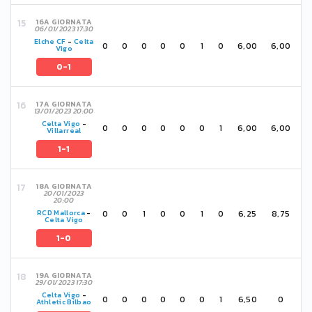
16A GIORNATA
06/01/2023 17:30
Elche CF
-
Celta
0
0
0
0
0
1
0
6,00
6,00
Vigo
0-1
17A GIORNATA
13/01/2023 20:00
Celta Vigo
-
0
0
0
0
0
0
1
6,00
6,00
Villarreal
1-1
18A GIORNATA
20/01/2023
20:00
0
0
1
0
0
1
0
6,25
8,75
RCD Mallorca
-
Celta Vigo
1-0
19A GIORNATA
29/01/2023 17:30
Celta Vigo
-
0
0
0
0
0
0
1
6,50
0
Athletic Bilbao