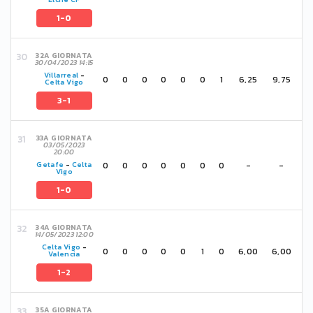
1-0
32A GIORNATA
30/04/2023 14:15
Villarreal
-
0
0
0
0
0
0
1
6,25
9,75
Celta Vigo
3-1
33A GIORNATA
03/05/2023
20:00
0
0
0
0
0
0
0
-
-
Getafe
-
Celta
Vigo
1-0
34A GIORNATA
14/05/2023 12:00
Celta Vigo
-
0
0
0
0
0
1
0
6,00
6,00
Valencia
1-2
35A GIORNATA