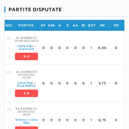
PARTITE DISPUTATE
GIO.
PARTITA
GF
ASS.
A
E
AA
IN
OUT
MV
FM
1A GIORNATA
13/08/2022 15:00
Celta Vigo
-
0
0
0
0
0
0
1
6,00
0
Espanyol
2-2
2A GIORNATA
20/08/2022
20:00
0
0
0
0
0
0
1
5,75
0
Celta Vigo
-
Real Madrid
1-4
3A GIORNATA
26/08/2022
18:00
0
0
0
0
0
0
1
6,75
0
Girona
-
Celta
Vigo