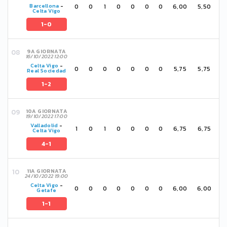
0
0
1
0
0
0
0
6,00
5,50
Barcellona
-
Celta Vigo
1-0
9A GIORNATA
16/10/2022 12:00
Celta Vigo
-
0
0
0
0
0
0
0
5,75
5,75
Real Sociedad
1-2
10A GIORNATA
19/10/2022 17:00
Valladolid
-
1
0
1
0
0
0
0
6,75
6,75
Celta Vigo
4-1
11A GIORNATA
24/10/2022 19:00
Celta Vigo
-
0
0
0
0
0
0
0
6,00
6,00
Getafe
1-1