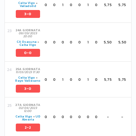
Celta Vigo
-
0
0
1
0
0
1
0
5,75
5,75
Valladolid
3-0
24A GIORNATA
06/03/2023
20:00
0
0
0
0
0
1
0
5,50
5,50
CA Osasuna
-
Celta Vigo
0-0
25A GIORNATA
11/03/2023 17:30
Celta Vigo
-
0
0
1
0
0
1
0
5,75
5,75
Rayo Vallecano
3-0
27A GIORNATA
02/04/2023
12:00
0
0
0
0
0
0
0
-
-
Celta Vigo
-
UD
Almería
2-2