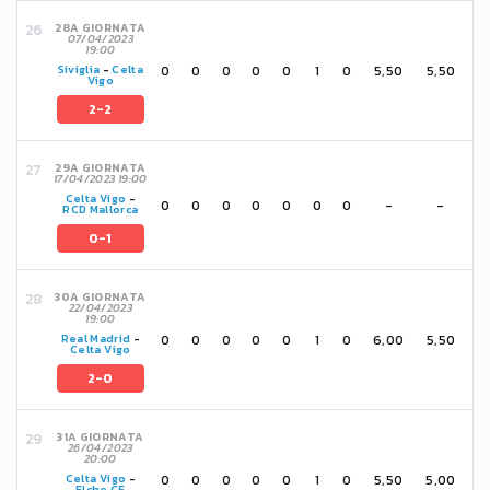
28A GIORNATA
07/04/2023
19:00
0
0
0
0
0
1
0
5,50
5,50
Siviglia
-
Celta
Vigo
2-2
29A GIORNATA
17/04/2023 19:00
Celta Vigo
-
0
0
0
0
0
0
0
-
-
RCD Mallorca
0-1
30A GIORNATA
22/04/2023
19:00
0
0
0
0
0
1
0
6,00
5,50
Real Madrid
-
Celta Vigo
2-0
31A GIORNATA
26/04/2023
20:00
0
0
0
0
0
1
0
5,50
5,00
Celta Vigo
-
Elche CF