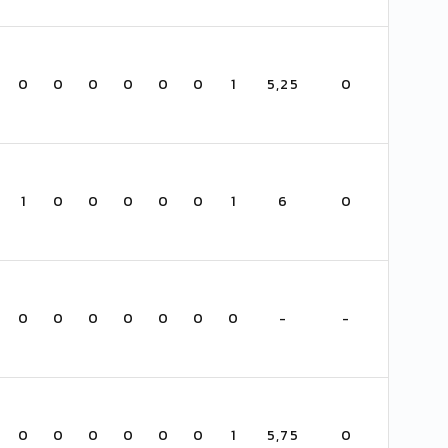
0
0
0
0
0
0
1
5,25
0
1
0
0
0
0
0
1
6
0
0
0
0
0
0
0
0
-
-
0
0
0
0
0
0
1
5,75
0