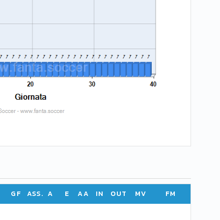
GF
ASS.
A
E
AA
IN
OUT
MV
FM