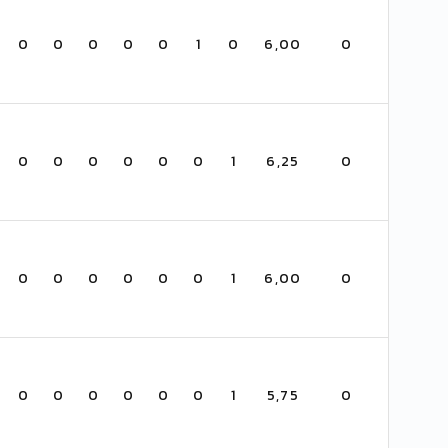
0
0
0
0
0
1
0
6,00
0
0
0
0
0
0
0
1
6,25
0
0
0
0
0
0
0
1
6,00
0
0
0
0
0
0
0
1
5,75
0