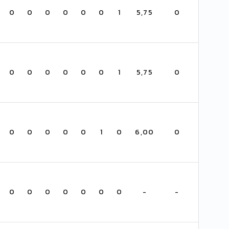
0
0
0
0
0
0
1
5,75
0
0
0
0
0
0
0
1
5,75
0
0
0
0
0
0
1
0
6,00
0
0
0
0
0
0
0
0
-
-