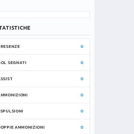
TATISTICHE
PRESENZE
0
GOL SEGNATI
0
ASSIST
0
AMMONIZIONI
0
ESPULSIONI
0
DOPPIE AMMONIZIONI
0