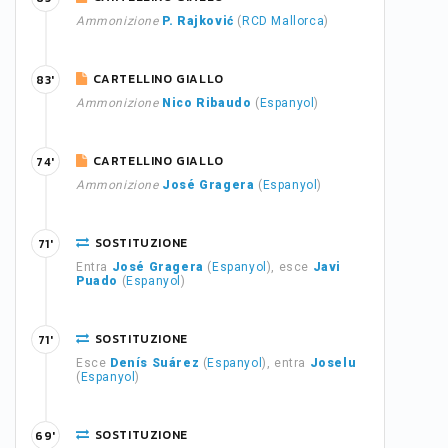
Ammonizione
P. Rajković
(
RCD Mallorca
)
CARTELLINO GIALLO
83'
Ammonizione
Nico Ribaudo
(
Espanyol
)
CARTELLINO GIALLO
74'
Ammonizione
José Gragera
(
Espanyol
)
SOSTITUZIONE
71'
Entra
José Gragera
(
Espanyol
), esce
Javi
Puado
(
Espanyol
)
SOSTITUZIONE
71'
Esce
Denís Suárez
(
Espanyol
), entra
Joselu
(
Espanyol
)
SOSTITUZIONE
69'