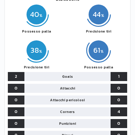
40
44
Possesso palla
Precisione tiri
38
61
Precisione tiri
Possesso palla
2
1
Goals
0
0
Attacchi
0
0
Attacchi pericolosi
0
4
Corners
0
0
Punizioni