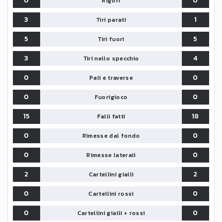
0
0
Rigori
3
1
Tiri parati
5
5
Tiri fuori
3
4
Tiri nello specchio
0
0
Pali e traverse
0
0
Fuorigioco
15
18
Falli fatti
0
0
Rimesse dal fondo
0
0
Rimesse laterali
2
2
Cartellini gialli
0
0
Cartellini rossi
0
0
Cartellini gialli + rossi