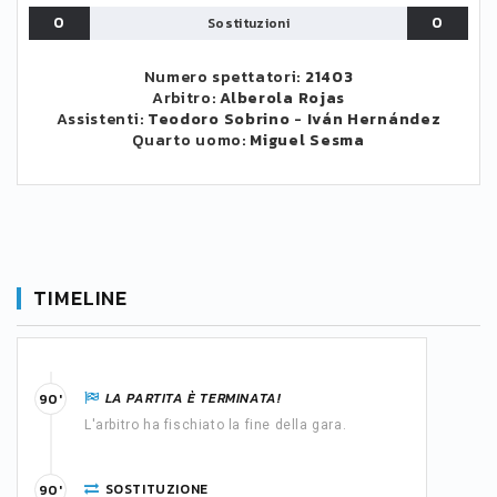
0
0
Sostituzioni
Numero spettatori:
21403
Arbitro:
Alberola Rojas
Assistenti:
Teodoro Sobrino
-
Iván Hernández
Quarto uomo:
Miguel Sesma
TIMELINE
LA PARTITA È TERMINATA!
90'
L'arbitro ha fischiato la fine della gara.
SOSTITUZIONE
90'