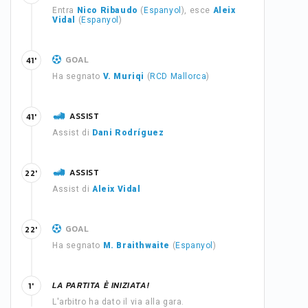
Entra
Nico Ribaudo
(
Espanyol
), esce
Aleix
Vidal
(
Espanyol
)
GOAL
41'
Ha segnato
V. Muriqi
(
RCD Mallorca
)
ASSIST
41'
Assist di
Dani Rodríguez
ASSIST
22'
Assist di
Aleix Vidal
GOAL
22'
Ha segnato
M. Braithwaite
(
Espanyol
)
LA PARTITA È INIZIATA!
1'
L'arbitro ha dato il via alla gara.