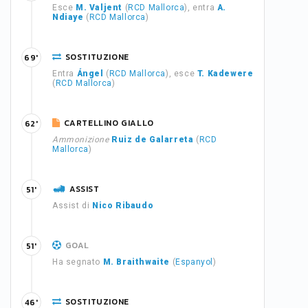
Esce
M. Valjent
(
RCD Mallorca
), entra
A.
Ndiaye
(
RCD Mallorca
)
SOSTITUZIONE
69'
Entra
Ángel
(
RCD Mallorca
), esce
T. Kadewere
(
RCD Mallorca
)
CARTELLINO GIALLO
62'
Ammonizione
Ruiz de Galarreta
(
RCD
Mallorca
)
ASSIST
51'
Assist di
Nico Ribaudo
GOAL
51'
Ha segnato
M. Braithwaite
(
Espanyol
)
SOSTITUZIONE
46'