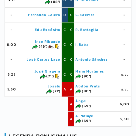
s.v.
D
D
G. González
-
(88')
-
Fernando Calero
D
C
C. Grenier
-
-
Edu Expósito
C
C
R. Battaglia
-
Nico Ribaudo
6,00
C
C
I. Baba
-
(46')
-
José Carlos Lazo
C
C
Antonio Sánchez
-
José Gragera
Manu Morlanes
5,25
C
C
s.v.
(71')
(90')
Joselu
Abdón Prats
5,50
A
A
s.v.
(71')
(90')
Ángel
A
6,00
(69')
A. Ndiaye
A
5,50
(69')