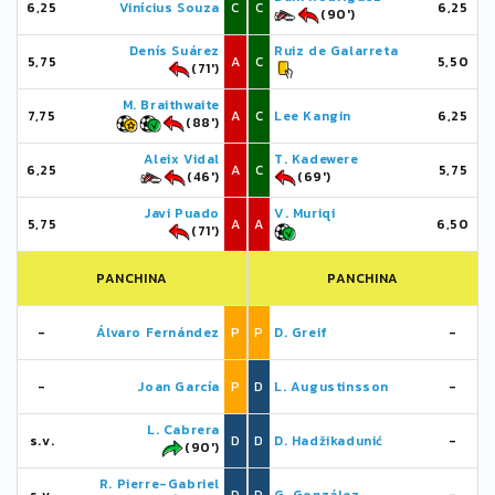
6,25
Vinícius Souza
C
C
6,25
(90')
Denís Suárez
Ruiz de Galarreta
5,75
A
C
5,50
(71')
M. Braithwaite
7,75
A
C
Lee Kangin
6,25
(88')
Aleix Vidal
T. Kadewere
6,25
A
C
5,75
(46')
(69')
Javi Puado
V. Muriqi
5,75
A
A
6,50
(71')
PANCHINA
PANCHINA
-
Álvaro Fernández
P
P
D. Greif
-
-
Joan García
P
D
L. Augustinsson
-
L. Cabrera
s.v.
D
D
D. Hadžikadunić
-
(90')
R. Pierre-Gabriel