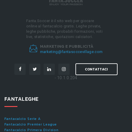
Fanta.Soccer è il sito web per giocare
online al fantacalcio gratis. Leghe private,
leghe pubbliche, probabili formazioni, voti
live, statistiche, quotazioni calciatori.
MARKETING E PUBBLICITÀ
marketing@fantasoccevillage.com
CONTATTACI
- 10.1.0.204
FANTALEGHE
Fantacalcio Serie A
Fantacalcio Premier League
Fantacalcio Primera Division