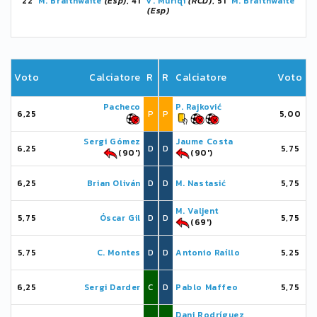
22'
M. Braithwaite
(Esp)
, 41'
V. Muriqi
(RCD)
, 51'
M. Braithwaite
(Esp)
Voto
Calciatore
R
R
Calciatore
Voto
Pacheco
P. Rajković
6,25
P
P
5,00
Sergi Gómez
Jaume Costa
6,25
D
D
5,75
(90')
(90')
6,25
Brian Oliván
D
D
M. Nastasić
5,75
M. Valjent
5,75
Óscar Gil
D
D
5,75
(69')
5,75
C. Montes
D
D
Antonio Raíllo
5,25
6,25
Sergi Darder
C
D
Pablo Maffeo
5,75
Dani Rodríguez