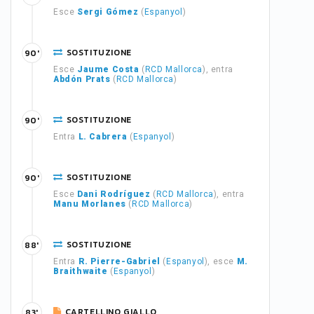
Esce
Sergi Gómez
(
Espanyol
)
SOSTITUZIONE
90'
Esce
Jaume Costa
(
RCD Mallorca
), entra
Abdón Prats
(
RCD Mallorca
)
SOSTITUZIONE
90'
Entra
L. Cabrera
(
Espanyol
)
SOSTITUZIONE
90'
Esce
Dani Rodríguez
(
RCD Mallorca
), entra
Manu Morlanes
(
RCD Mallorca
)
SOSTITUZIONE
88'
Entra
R. Pierre-Gabriel
(
Espanyol
), esce
M.
Braithwaite
(
Espanyol
)
CARTELLINO GIALLO
83'