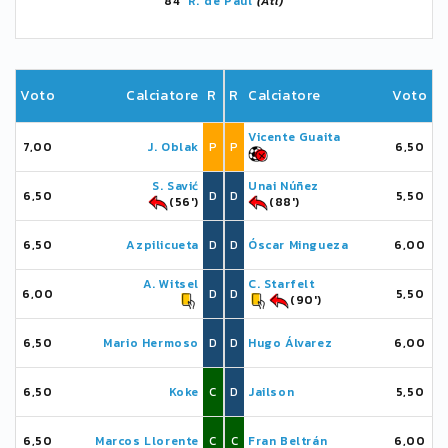
84'
R. de Paul
(Atl)
Voto
Calciatore
R
R
Calciatore
Voto
Vicente Guaita
7,00
J. Oblak
P
P
6,50
S. Savić
Unai Núñez
6,50
D
D
5,50
(56')
(88')
6,50
Azpilicueta
D
D
Óscar Mingueza
6,00
A. Witsel
C. Starfelt
6,00
D
D
5,50
(90')
6,50
Mario Hermoso
D
D
Hugo Álvarez
6,00
6,50
Koke
C
D
Jailson
5,50
6,50
Marcos Llorente
C
C
Fran Beltrán
6,00