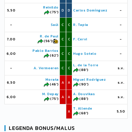
Reinildo
5,50
D
D
Carlos Domínguez
-
(75')
-
Saúl
C
C
R. Tapia
-
R. de Paul
7,00
C
C
F. Cervi
-
(56')
Pablo Barrios
6,00
C
C
Hugo Sotelo
-
(62')
L. de la Torre
-
A. Vermeeren
C
C
s.v.
(88')
Morata
Miguel Rodríguez
6,50
A
A
s.v.
(46')
(90')
M. Depay
A. Douvikas
6,00
A
A
s.v.
(75')
(88')
T. Allende
A
5,50
(68')
LEGENDA BONUS/MALUS