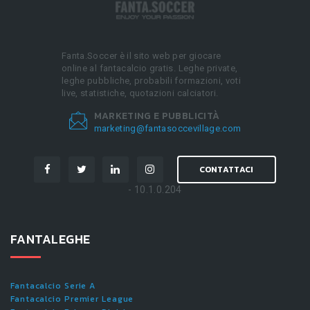
Fanta.Soccer è il sito web per giocare
online al fantacalcio gratis. Leghe private,
leghe pubbliche, probabili formazioni, voti
live, statistiche, quotazioni calciatori.
MARKETING E PUBBLICITÀ
marketing@fantasoccevillage.com
CONTATTACI
- 10.1.0.204
FANTALEGHE
Fantacalcio Serie A
Fantacalcio Premier League