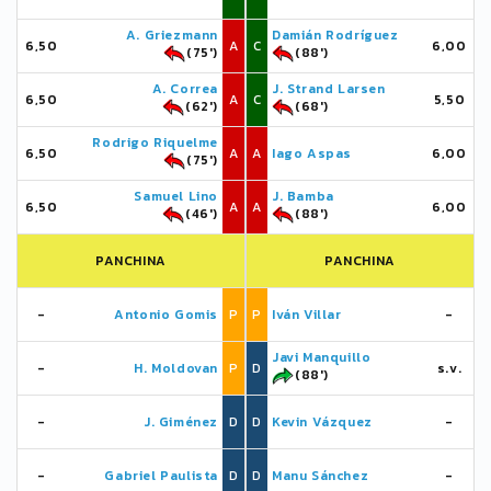
A. Griezmann
Damián Rodríguez
6,50
A
C
6,00
(75')
(88')
A. Correa
J. Strand Larsen
6,50
A
C
5,50
(62')
(68')
Rodrigo Riquelme
6,50
A
A
Iago Aspas
6,00
(75')
Samuel Lino
J. Bamba
6,50
A
A
6,00
(46')
(88')
PANCHINA
PANCHINA
-
Antonio Gomis
P
P
Iván Villar
-
Javi Manquillo
-
H. Moldovan
P
D
s.v.
(88')
-
J. Giménez
D
D
Kevin Vázquez
-
-
Gabriel Paulista
D
D
Manu Sánchez
-