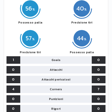
56
40
Possesso palla
Precisione tiri
57
44
Precisione tiri
Possesso palla
1
0
Goals
0
0
Attacchi
0
0
Attacchi pericolosi
4
7
Corners
0
0
Punizioni
0
0
Rigori