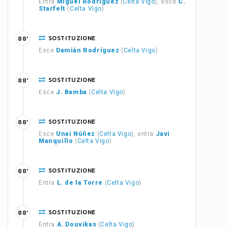
Entra
Miguel Rodríguez
(
Celta Vigo
), esce
C.
Starfelt
(
Celta Vigo
)
SOSTITUZIONE
88'
Esce
Damián Rodríguez
(
Celta Vigo
)
SOSTITUZIONE
88'
Esce
J. Bamba
(
Celta Vigo
)
SOSTITUZIONE
88'
Esce
Unai Núñez
(
Celta Vigo
), entra
Javi
Manquillo
(
Celta Vigo
)
SOSTITUZIONE
88'
Entra
L. de la Torre
(
Celta Vigo
)
SOSTITUZIONE
88'
Entra
A. Douvikas
(
Celta Vigo
)