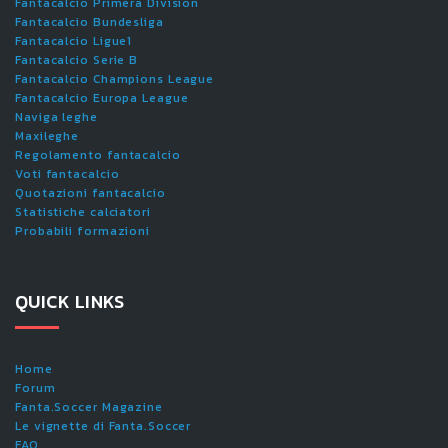
Fantacalcio Primera Division
Fantacalcio Bundesliga
Fantacalcio Ligue1
Fantacalcio Serie B
Fantacalcio Champions League
Fantacalcio Europa League
Naviga leghe
Maxileghe
Regolamento fantacalcio
Voti fantacalcio
Quotazioni fantacalcio
Statistiche calciatori
Probabili formazioni
QUICK LINKS
Home
Forum
Fanta.Soccer Magazine
Le vignette di Fanta.Soccer
FAQ