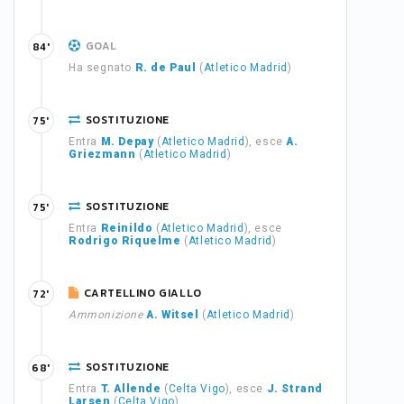
GOAL
84'
Ha segnato
R. de Paul
(
Atletico Madrid
)
SOSTITUZIONE
75'
Entra
M. Depay
(
Atletico Madrid
), esce
A.
Griezmann
(
Atletico Madrid
)
SOSTITUZIONE
75'
Entra
Reinildo
(
Atletico Madrid
), esce
Rodrigo Riquelme
(
Atletico Madrid
)
CARTELLINO GIALLO
72'
Ammonizione
A. Witsel
(
Atletico Madrid
)
SOSTITUZIONE
68'
Entra
T. Allende
(
Celta Vigo
), esce
J. Strand
Larsen
(
Celta Vigo
)