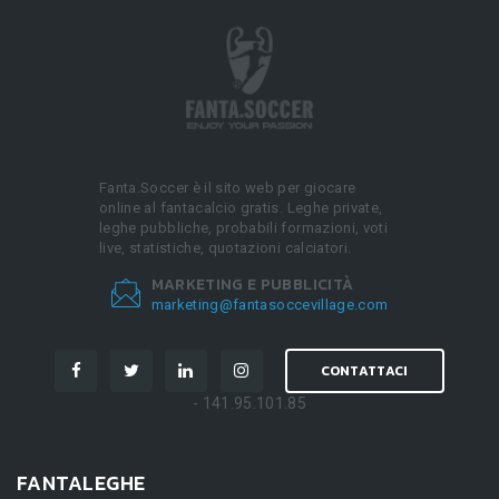
Fanta.Soccer è il sito web per giocare
online al fantacalcio gratis. Leghe private,
leghe pubbliche, probabili formazioni, voti
live, statistiche, quotazioni calciatori.
MARKETING E PUBBLICITÀ
marketing@fantasoccevillage.com
CONTATTACI
- 141.95.101.85
FANTALEGHE