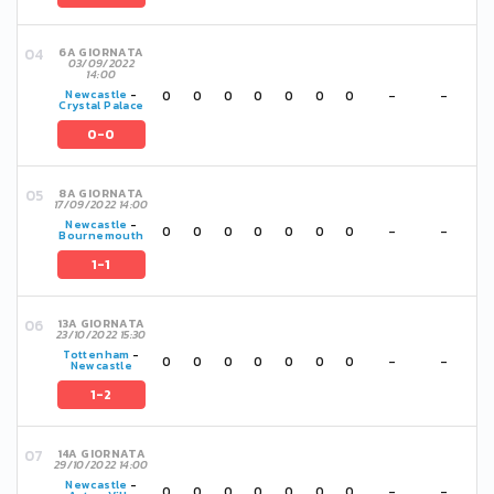
6A GIORNATA
03/09/2022
14:00
0
0
0
0
0
0
0
-
-
Newcastle
-
Crystal Palace
0-0
8A GIORNATA
17/09/2022 14:00
Newcastle
-
0
0
0
0
0
0
0
-
-
Bournemouth
1-1
13A GIORNATA
23/10/2022 15:30
Tottenham
-
0
0
0
0
0
0
0
-
-
Newcastle
1-2
14A GIORNATA
29/10/2022 14:00
Newcastle
-
0
0
0
0
0
0
0
-
-