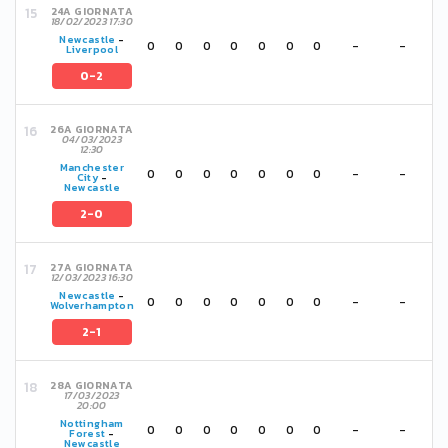
24A GIORNATA
18/02/2023 17:30
Newcastle
-
0
0
0
0
0
0
0
-
-
Liverpool
0-2
26A GIORNATA
04/03/2023
12:30
Manchester
0
0
0
0
0
0
0
-
-
City
-
Newcastle
2-0
27A GIORNATA
12/03/2023 16:30
Newcastle
-
0
0
0
0
0
0
0
-
-
Wolverhampton
2-1
28A GIORNATA
17/03/2023
20:00
Nottingham
0
0
0
0
0
0
0
-
-
Forest
-
Newcastle