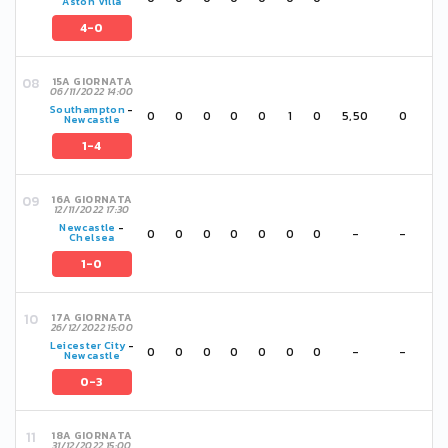
Aston Villa
4-0
15A GIORNATA
06/11/2022 14:00
Southampton
-
0
0
0
0
0
1
0
5,50
0
Newcastle
1-4
16A GIORNATA
12/11/2022 17:30
Newcastle
-
0
0
0
0
0
0
0
-
-
Chelsea
1-0
17A GIORNATA
26/12/2022 15:00
Leicester City
-
0
0
0
0
0
0
0
-
-
Newcastle
0-3
18A GIORNATA
31/12/2022 15:00