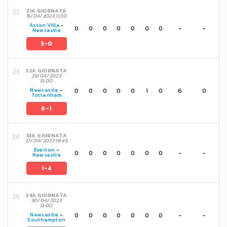
31A GIORNATA
15/04/2023 11:30
Aston Villa
-
0
0
0
0
0
0
0
-
-
Newcastle
3-0
32A GIORNATA
23/04/2023
13:00
0
0
0
0
0
1
0
6
0
Newcastle
-
Tottenham
6-1
33A GIORNATA
27/04/2023 18:45
Everton
-
0
0
0
0
0
0
0
-
-
Newcastle
1-4
34A GIORNATA
30/04/2023
13:00
0
0
0
0
0
0
0
-
-
Newcastle
-
Southampton