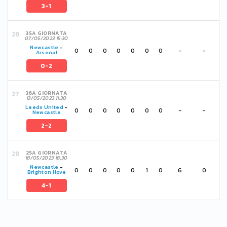
3-1
35A GIORNATA
07/05/2023 15:30
Newcastle
-
0
0
0
0
0
0
0
-
-
Arsenal
0-2
36A GIORNATA
13/05/2023 11:30
Leeds United
-
0
0
0
0
0
0
0
-
-
Newcastle
2-2
25A GIORNATA
18/05/2023 18:30
Newcastle
-
0
0
0
0
0
1
0
6
0
Brighton Hove
4-1