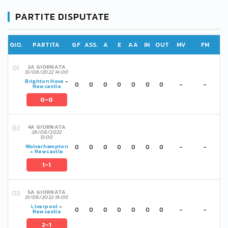
PARTITE DISPUTATE
GIO.
PARTITA
GF
ASS.
A
E
AA
IN
OUT
MV
FM
2A GIORNATA
13/08/2022 14:00
Brighton Hove
-
0
0
0
0
0
0
0
-
-
Newcastle
0-0
4A GIORNATA
28/08/2022
13:00
0
0
0
0
0
0
0
-
-
Wolverhampton
-
Newcastle
1-1
5A GIORNATA
31/08/2022 19:00
Liverpool
-
0
0
0
0
0
0
0
-
-
Newcastle
2-1