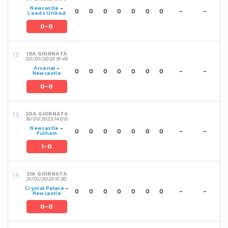
Newcastle
-
0
0
0
0
0
0
0
-
-
Leeds United
0-0
19A GIORNATA
03/01/2023 19:45
Arsenal
-
0
0
0
0
0
0
0
-
-
Newcastle
0-0
20A GIORNATA
15/01/2023 14:00
Newcastle
-
0
0
0
0
0
0
0
-
-
Fulham
1-0
21A GIORNATA
21/01/2023 17:30
Crystal Palace
-
0
0
0
0
0
0
0
-
-
Newcastle
0-0