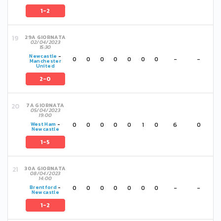
1-2
29A GIORNATA
02/04/2023
15:30
Newcastle
-
0
0
0
0
0
0
0
-
-
Manchester
United
2-0
7A GIORNATA
05/04/2023
19:00
0
0
0
0
0
1
0
6
0
West Ham
-
Newcastle
1-5
30A GIORNATA
08/04/2023
14:00
0
0
0
0
0
0
0
-
-
Brentford
-
Newcastle
1-2