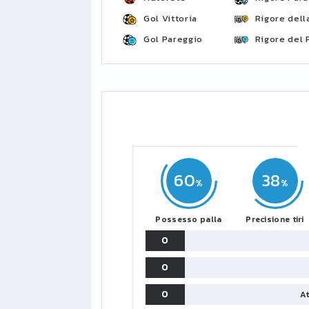
Gol Vittoria
Rigore della
Gol Pareggio
Rigore del 
60
38
Possesso palla
Precisione tiri
0
0
0
At