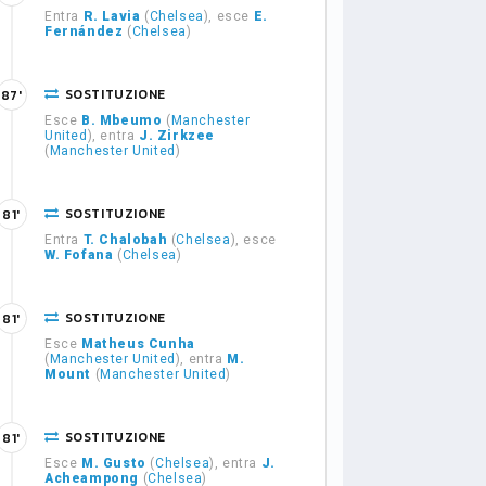
Entra
R. Lavia
(
Chelsea
), esce
E.
Fernández
(
Chelsea
)
SOSTITUZIONE
87'
Esce
B. Mbeumo
(
Manchester
United
), entra
J. Zirkzee
(
Manchester United
)
SOSTITUZIONE
81'
Entra
T. Chalobah
(
Chelsea
), esce
W. Fofana
(
Chelsea
)
SOSTITUZIONE
81'
Esce
Matheus Cunha
(
Manchester United
), entra
M.
Mount
(
Manchester United
)
SOSTITUZIONE
81'
Esce
M. Gusto
(
Chelsea
), entra
J.
Acheampong
(
Chelsea
)