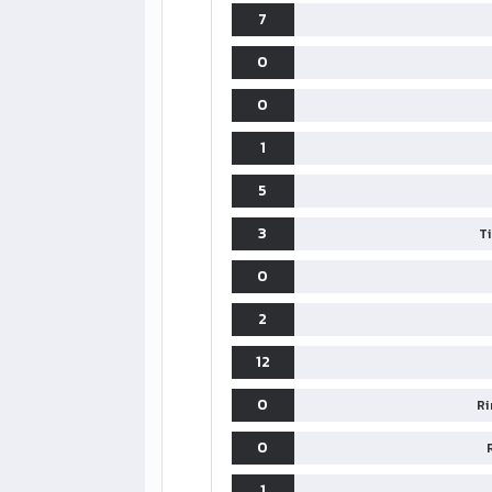
7
0
0
1
5
3
T
0
LIGUE1
CLASSIFICA
CLASSIFI
2
PG
Pt
Squadra
PG
12
1
PSG
34
90
34
0
Ri
2
Monaco
34
73
34
0
3
Brest
34
72
34
1