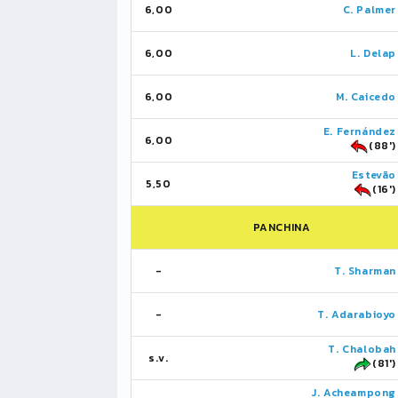
6,00
C. Palmer
6,00
L. Delap
6,00
M. Caicedo
E. Fernández
6,00
(88')
Estevão
5,50
(16')
PANCHINA
-
T. Sharman
-
T. Adarabioyo
T. Chalobah
s.v.
(81')
J. Acheampong