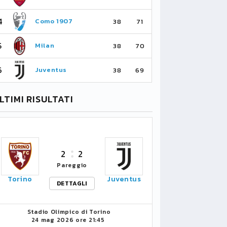
4
4
Como 1907
As
38
71
5
5
Milan
Li
38
70
6
6
Juventus
Bo
38
69
LTIMI RISULTATI
2
2
Pareggio
Torino
Juventus
DETTAGLI
Stadio Olimpico di Torino
24 mag 2026 ore 21:45