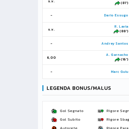
s.v.
(81')
-
Dario Essugo
R. Lavia
s.v.
(88')
-
Andrey Santos
A. Garnacho
6,00
(16')
-
Marc Guiu
LEGENDA BONUS/MALUS
Gol Segnato
Rigore Seg
Gol Subito
Rigore Sbag
Autorete
Rigore Para