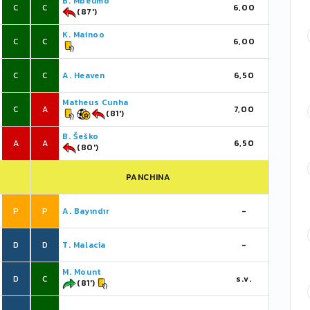
B. Mbeumo
C
C
6,00
(87')
K. Mainoo
C
C
6,00
C
C
A. Heaven
6,50
Matheus Cunha
C
A
7,00
(81')
B. Šeško
A
A
6,50
(80')
PANCHINA
P
P
A. Bayındır
-
D
D
T. Malacia
-
M. Mount
D
C
s.v.
(81')