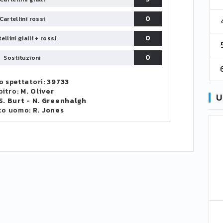
0
Cartellini rossi
4
Cremonese
59
38
67
0
ellini gialli + rossi
5
Catanzaro
55
38
60
0
Sostituzioni
6
Palermo
53
38
56
 spettatori:
39733
bitro:
M. Oliver
U
S. Burt
-
N. Greenhalgh
to uomo:
R. Jones