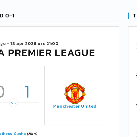
D 0-1
T
dge -
18 apr 2026 ore 21:00
A PREMIER LEAGUE
0
1
VS
Manchester United
atheus Cunha
(Man)