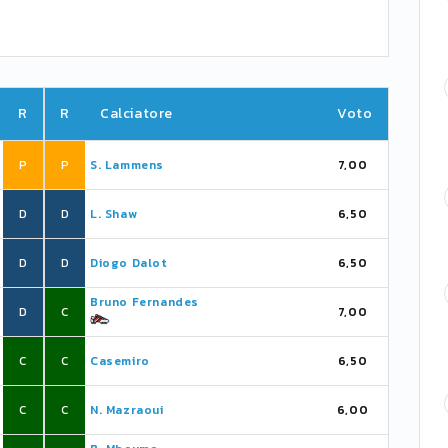
R
R
Calciatore
Voto
P
P
S. Lammens
7,00
D
D
L. Shaw
6,50
D
D
Diogo Dalot
6,50
Bruno Fernandes
D
C
7,00
C
C
Casemiro
6,50
C
C
N. Mazraoui
6,00