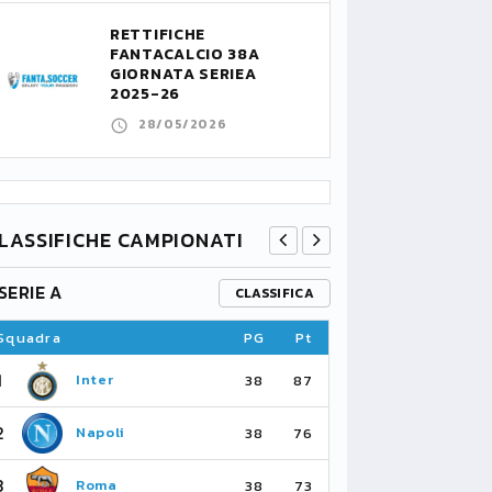
RETTIFICHE
FANTACALCIO 38A
GIORNATA SERIEA
2025-26
28/05/2026
LASSIFICHE CAMPIONATI
SERIE A
PREMIER L
CLASSIFICA
Squadra
PG
Pt
Squadra
1
1
Inter
Ar
38
87
2
2
Napoli
Ma
38
76
3
3
Roma
Ma
38
73