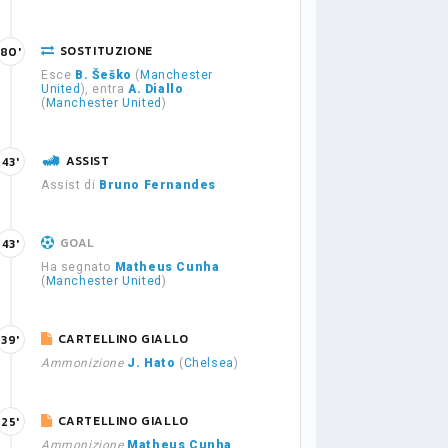
SOSTITUZIONE
80'
Esce
B. Šeško
(
Manchester
United
), entra
A. Diallo
(
Manchester United
)
ASSIST
43'
Assist di
Bruno Fernandes
GOAL
43'
Ha segnato
Matheus Cunha
(
Manchester United
)
CARTELLINO GIALLO
39'
Ammonizione
J. Hato
(
Chelsea
)
CARTELLINO GIALLO
25'
Ammonizione
Matheus Cunha