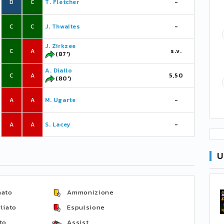
D
C
T. Fletcher
-
C
C
J. Thwaites
-
J. Zirkzee
C
A
s.v.
(87')
A. Diallo
C
A
5,50
(80')
A
A
M. Ugarte
-
A
A
S. Lacey
-
U
nato
Ammonizione
liato
Espulsione
to
Assist