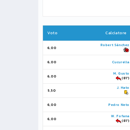
Voto
Calciatore
Robert Sánchez
6,00
6,00
Cucurella
M. Gusto
6,00
(81')
J. Hato
5,50
6,00
Pedro Neto
W. Fofana
6,00
(81')