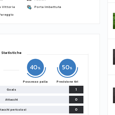
 Vittoria
Porta Imbattuta
Pareggio
Statistiche
40
50
Possesso palla
Precisione tiri
1
Goals
0
Attacchi
0
tacchi pericolosi