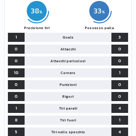
38
33
Precisione tiri
Possesso palla
1
3
Goals
0
0
Attacchi
0
0
Attacchi pericolosi
10
1
Corners
0
0
Punizioni
0
0
Rigori
1
4
Tiri parati
8
1
Tiri fuori
5
4
Tiri nello specchio