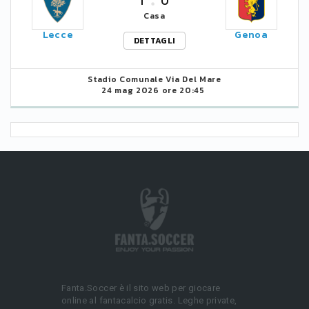
1
0
Casa
Lecce
Genoa
DETTAGLI
Stadio Comunale Via Del Mare
24 mag 2026 ore 20:45
Fanta.Soccer è il sito web per giocare
online al fantacalcio gratis. Leghe private,