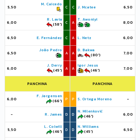
M. Caicedo
5,50
C
C
J. Mcatee
6,50
R. Lavia
T. Awoniyi
6,00
C
A
8,00
(58')
6,50
E. Fernández
C
A
L. Netz
6,00
João Pedro
D. Bakwa
6,50
A
A
7,00
(80')
J. Derry
Igor Jesus
6,00
A
A
7,00
(45')
(46')
PANCHINA
PANCHINA
F. Jørgensen
6,00
P
P
S. Ortega Moreno
-
(66')
N. Milenković
-
R. James
D
D
6,00
(46')
L. Colwill
N. Williams
5,50
D
D
6,50
(46')
(45')