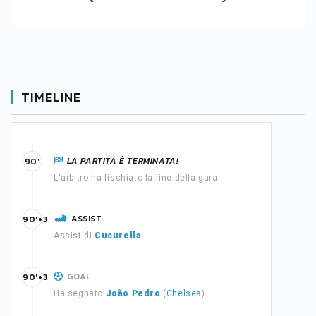
TIMELINE
LA PARTITA È TERMINATA!
90'
L'arbitro ha fischiato la fine della gara.
ASSIST
90'+3
Assist di
Cucurella
GOAL
90'+3
Ha segnato
João Pedro
(
Chelsea
)