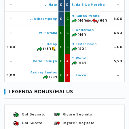
-
J. Hato
D
D
E. da Silva Moreira
-
M. Gibbs-White
-
J. Acheampong
D
C
6,00
(46')
(66')
E. Anderson
-
W. Fofana
C
C
6,50
(46')
L. Delap
O. Hutchinson
5,00
C
C
6,00
(45')
(80')
C. Wood
-
Dario Essugo
C
A
5,50
(66')
Andrey Santos
6,00
C
A
L. Lucca
-
(58')
LEGENDA BONUS/MALUS
Gol Segnato
Rigore Segnato
Gol Subito
Rigore Sbagliato