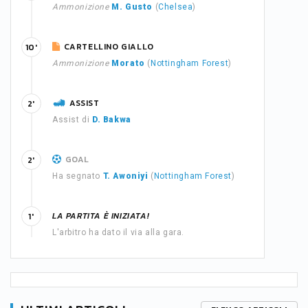
Ammonizione
M. Gusto
(
Chelsea
)
CARTELLINO GIALLO
10'
Ammonizione
Morato
(
Nottingham Forest
)
ASSIST
2'
Assist di
D. Bakwa
GOAL
2'
Ha segnato
T. Awoniyi
(
Nottingham Forest
)
LA PARTITA È INIZIATA!
1'
L'arbitro ha dato il via alla gara.