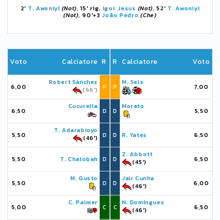
2'
T. Awoniyi
(Not)
, 15' rig.
Igor Jesus
(Not)
, 52'
T. Awoniyi
(Not)
, 90'+3
João Pedro
(Che)
Voto
Calciatore
R
R
Calciatore
Voto
Robert Sánchez
M. Sels
6,00
P
P
7,00
(66')
Cucurella
Morato
6,50
D
D
5,50
T. Adarabioyo
5,50
D
D
R. Yates
6,50
(46')
Z. Abbott
5,50
T. Chalobah
D
D
6,50
(45')
M. Gusto
Jair Cunha
5,50
D
D
6,00
(46')
C. Palmer
N. Domínguez
5,00
C
C
6,50
(46')