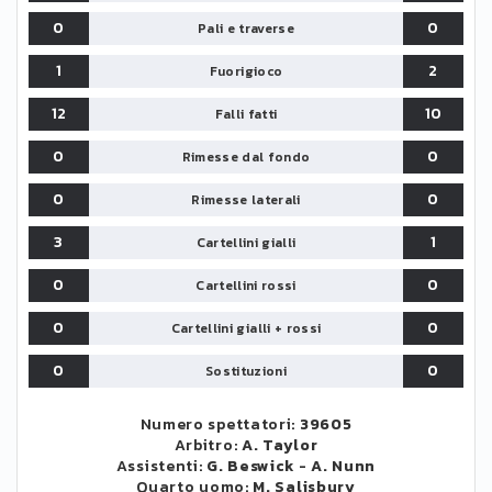
0
0
Pali e traverse
1
2
Fuorigioco
12
10
Falli fatti
0
0
Rimesse dal fondo
0
0
Rimesse laterali
3
1
Cartellini gialli
0
0
Cartellini rossi
0
0
Cartellini gialli + rossi
0
0
Sostituzioni
Numero spettatori:
39605
Arbitro:
A. Taylor
Assistenti:
G. Beswick
-
A. Nunn
Quarto uomo:
M. Salisbury