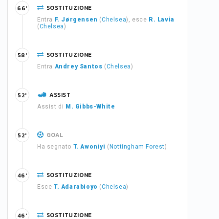
SOSTITUZIONE
66'
Entra
F. Jørgensen
(
Chelsea
), esce
R. Lavia
(
Chelsea
)
SOSTITUZIONE
58'
Entra
Andrey Santos
(
Chelsea
)
ASSIST
52'
Assist di
M. Gibbs-White
GOAL
52'
Ha segnato
T. Awoniyi
(
Nottingham Forest
)
SOSTITUZIONE
46'
Esce
T. Adarabioyo
(
Chelsea
)
SOSTITUZIONE
46'