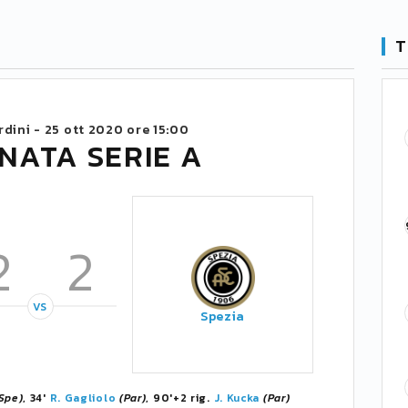
T
rdini -
25 ott 2020 ore 15:00
NATA SERIE A
2
2
VS
Spezia
Spe)
, 34'
R. Gagliolo
(Par)
, 90'+2 rig.
J. Kucka
(Par)