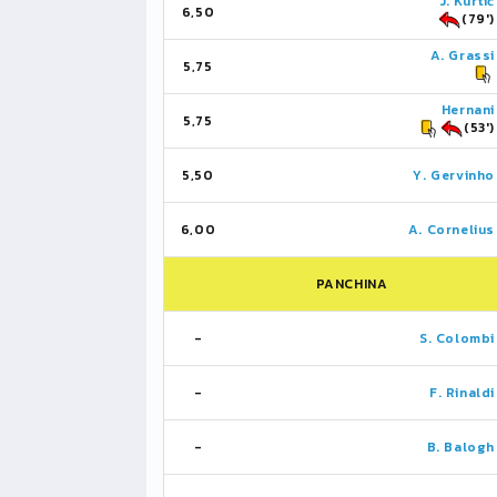
J. Kurtić
6,50
(79')
A. Grassi
5,75
Hernani
5,75
(53')
5,50
Y. Gervinho
6,00
A. Cornelius
PANCHINA
-
S. Colombi
-
F. Rinaldi
-
B. Balogh