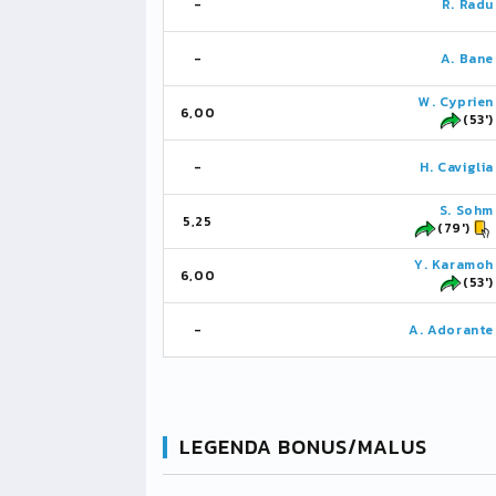
-
R. Radu
-
A. Bane
W. Cyprien
6,00
(53')
-
H. Caviglia
S. Sohm
5,25
(79')
Y. Karamoh
6,00
(53')
-
A. Adorante
LEGENDA BONUS/MALUS