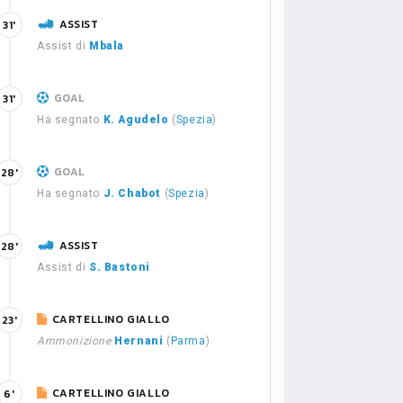
ASSIST
31'
Assist di
Mbala
GOAL
31'
Ha segnato
K. Agudelo
(
Spezia
)
GOAL
28'
Ha segnato
J. Chabot
(
Spezia
)
ASSIST
28'
Assist di
S. Bastoni
CARTELLINO GIALLO
23'
Ammonizione
Hernani
(
Parma
)
CARTELLINO GIALLO
6'