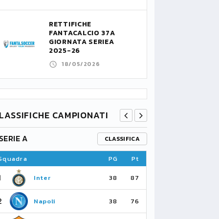
RETTIFICHE
FANTACALCIO 37A
GIORNATA SERIEA
2025-26
18/05/2026
LASSIFICHE CAMPIONATI
SERIE A
PREMIER L
CLASSIFICA
Squadra
PG
Pt
Squadra
1
1
Inter
Ar
38
87
2
2
Napoli
Ma
38
76