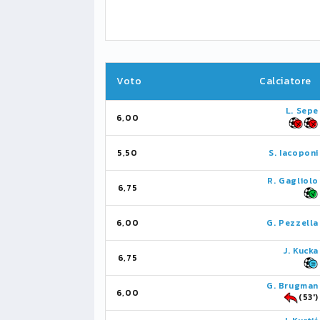
Voto
Calciatore
L. Sepe
6,00
5,50
S. Iacoponi
R. Gagliolo
6,75
6,00
G. Pezzella
J. Kucka
6,75
G. Brugman
6,00
(53')