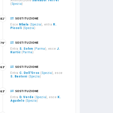
Ammonizione
Salvador Ferrer
(
Spezia
)
SOSTITUZIONE
82'
Esce
Mbala
(
Spezia
), entra
R.
Piccoli
(
Spezia
)
SOSTITUZIONE
79'
Entra
S. Sohm
(
Parma
), esce
J.
Kurtić
(
Parma
)
SOSTITUZIONE
63'
Entra
C. Dell'Orco
(
Spezia
), esce
S. Bastoni
(
Spezia
)
SOSTITUZIONE
63'
Entra
D. Verde
(
Spezia
), esce
K.
Agudelo
(
Spezia
)