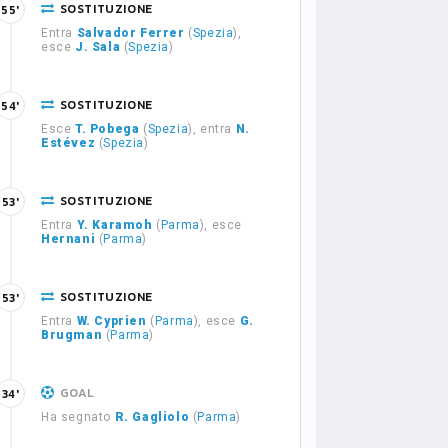
SOSTITUZIONE
55'
Entra
Salvador Ferrer
(
Spezia
),
esce
J. Sala
(
Spezia
)
SOSTITUZIONE
54'
Esce
T. Pobega
(
Spezia
), entra
N.
Estévez
(
Spezia
)
SOSTITUZIONE
53'
Entra
Y. Karamoh
(
Parma
), esce
Hernani
(
Parma
)
SOSTITUZIONE
53'
Entra
W. Cyprien
(
Parma
), esce
G.
Brugman
(
Parma
)
GOAL
34'
Ha segnato
R. Gagliolo
(
Parma
)