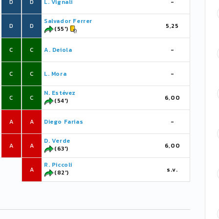
D
D
L. Vignali
-
Salvador Ferrer
D
D
5,25
(55')
C
C
A. Deiola
-
C
C
L. Mora
-
N. Estévez
C
C
6,00
(54')
A
A
Diego Farias
-
D. Verde
A
A
6,00
(63')
R. Piccoli
A
s.v.
(82')