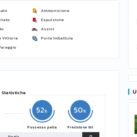
nato
Ammonizione
liato
Espulsione
to
Assist
 Vittoria
Porta Imbattuta
Pareggio
U
Statistiche
52
50
Possesso palla
Precisione tiri
0
Goals