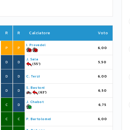
R
R
Calciatore
Voto
I. Provedel
P
P
6,00
J. Sala
D
D
5,50
(55')
D
D
C. Terzi
6,00
S. Bastoni
D
D
6,50
(63')
J. Chabot
C
D
6,75
C
C
P. Bartolomei
6,00