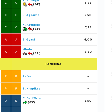
T. Pobega
C
C
5,25
(54')
C
C
L. Agoume
5,50
K. Agudelo
C
C
7,25
(63')
A
A
E. Gyasi
6,00
Mbala
A
A
6,50
(82')
PANCHINA
P
P
Rafael
-
P
P
T. Krapikas
-
C. Dell'Orco
D
D
5,50
(63')