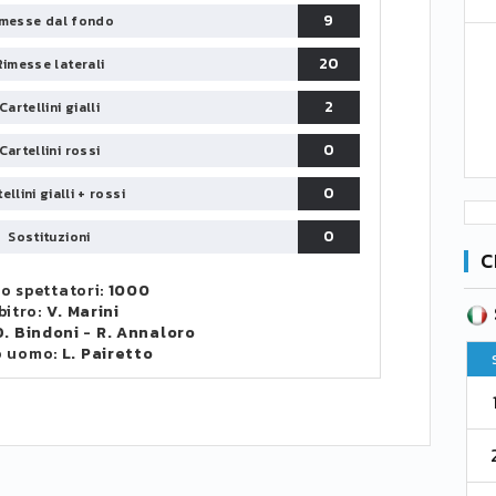
9
messe dal fondo
20
Rimesse laterali
2
Cartellini gialli
0
Cartellini rossi
0
ellini gialli + rossi
0
Sostituzioni
C
o spettatori:
1000
bitro:
V. Marini
SERIE B
CA
CLASSIFICA
D. Bindoni
-
R. Annaloro
o uomo:
L. Pairetto
Pt
Squadra
PG
Pt
1
Parma
76
38
76
2
Como 1907
67
38
73