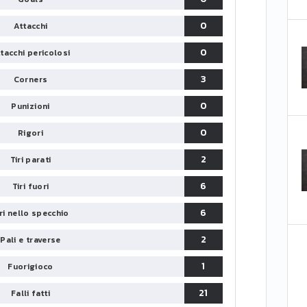
0
Attacchi
0
tacchi pericolosi
3
Corners
0
Punizioni
0
Rigori
2
Tiri parati
6
Tiri fuori
6
iri nello specchio
2
Pali e traverse
1
Fuorigioco
21
Falli fatti