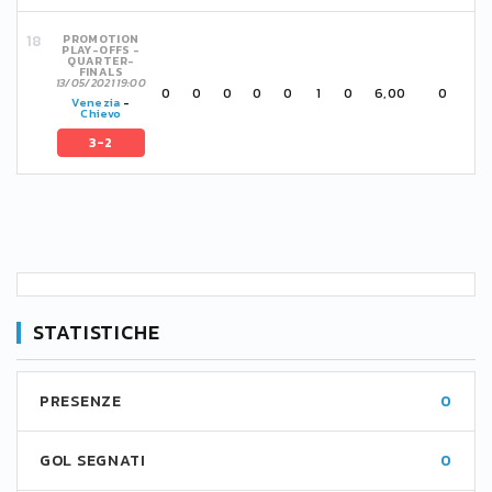
PROMOTION
PLAY-OFFS -
QUARTER-
FINALS
13/05/2021 19:00
0
0
0
0
0
1
0
6,00
0
Venezia
-
Chievo
3-2
STATISTICHE
PRESENZE
0
GOL SEGNATI
0