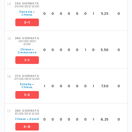
35A GIORNATA
01/05/2021 12:00
Venezia
-
0
0
0
0
0
0
1
5,25
0
Chievo
3-1
36A GIORNATA
04/05/2021
12:00
0
0
0
0
0
1
0
5,50
0
Chievo
-
Cremonese
1-1
37A GIORNATA
07/05/2021 12:00
Entella
-
1
0
0
0
0
0
1
7,50
0
Chievo
1-3
38A GIORNATA
10/05/2021 12:00
0
0
0
0
0
0
1
6,25
0
Chievo
-
Ascoli
3-0