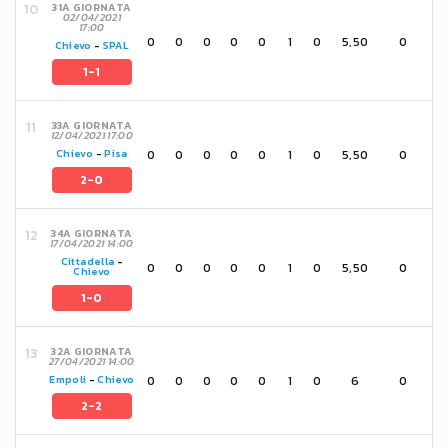
31A GIORNATA
02/04/2021
17:00
0
0
0
0
0
1
0
5,50
0
Chievo
-
SPAL
1-1
33A GIORNATA
12/04/2021 17:00
0
0
0
0
0
1
0
5,50
0
Chievo
-
Pisa
2-0
34A GIORNATA
17/04/2021 14:00
Cittadella
-
0
0
0
0
0
1
0
5,50
0
Chievo
1-0
32A GIORNATA
27/04/2021 14:00
0
0
0
0
0
1
0
6
0
Empoli
-
Chievo
2-2