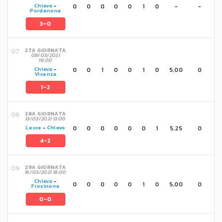
0
0
0
0
0
1
0
-
-
Chievo
-
Pordenone
3-0
27A GIORNATA
08/03/2021
18:00
0
0
1
0
0
1
0
5,00
0
Chievo
-
Vicenza
1-2
28A GIORNATA
13/03/2021 13:00
0
0
0
0
0
0
1
5,25
0
Lecce
-
Chievo
4-2
29A GIORNATA
16/03/2021 18:00
Chievo
-
0
0
0
0
0
1
0
5,00
0
Frosinone
0-0