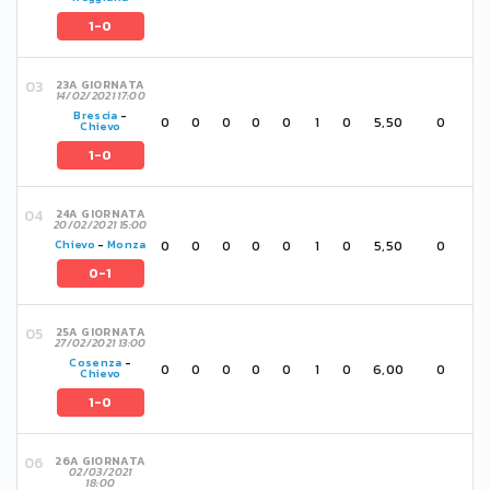
1-0
23A GIORNATA
14/02/2021 17:00
Brescia
-
0
0
0
0
0
1
0
5,50
0
Chievo
1-0
24A GIORNATA
20/02/2021 15:00
0
0
0
0
0
1
0
5,50
0
Chievo
-
Monza
0-1
25A GIORNATA
27/02/2021 13:00
Cosenza
-
0
0
0
0
0
1
0
6,00
0
Chievo
1-0
26A GIORNATA
02/03/2021
18:00