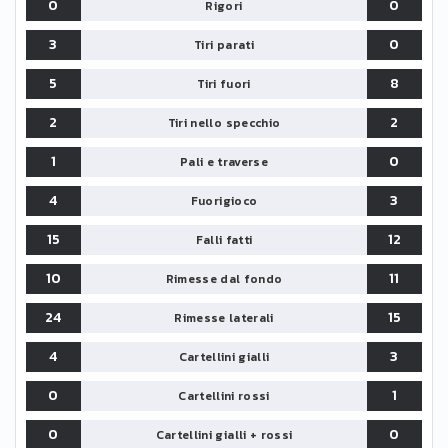
0
0
Rigori
3
0
Tiri parati
5
8
Tiri fuori
2
2
Tiri nello specchio
1
0
Pali e traverse
4
3
Fuorigioco
15
12
Falli fatti
10
11
Rimesse dal fondo
24
15
Rimesse laterali
4
3
Cartellini gialli
0
1
Cartellini rossi
0
0
Cartellini gialli + rossi