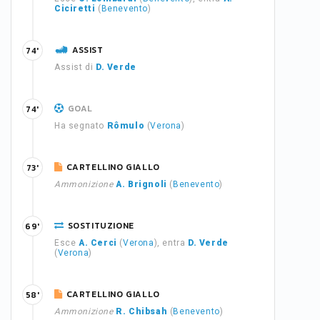
Ciciretti
(
Benevento
)
ASSIST
74'
Assist di
D. Verde
GOAL
74'
Ha segnato
Rômulo
(
Verona
)
CARTELLINO GIALLO
73'
Ammonizione
A. Brignoli
(
Benevento
)
SOSTITUZIONE
69'
Esce
A. Cerci
(
Verona
), entra
D. Verde
(
Verona
)
CARTELLINO GIALLO
58'
Ammonizione
R. Chibsah
(
Benevento
)