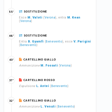
SOSTITUZIONE
55'
Esce
M. Valoti
(
Verona
), entra
M. Kean
(
Verona
)
SOSTITUZIONE
46'
Entra
B. Gyamfi
(
Benevento
), esce
V. Parigini
(
Benevento
)
CARTELLINO GIALLO
43'
Ammonizione
M. Fossati
(
Verona
)
CARTELLINO ROSSO
37'
Espulsione
L. Antei
(
Benevento
)
CARTELLINO GIALLO
32'
Ammonizione
L. Venuti
(
Benevento
)