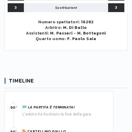
3
3
Sostituzioni
Numero spettatori:
16282
Arbitro:
M. Di Bello
Assistenti:
M. Passeri
-
M. Bottegoni
Quarto uomo:
F. Paolo Saia
TIMELINE
LA PARTITA È TERMINATA!
90'
L'arbitro ha fischiato la fine della gara.
CARTELLINO GIALLO
86'