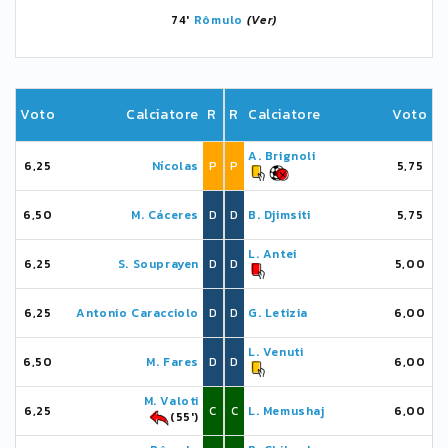
74'
Rômulo
(Ver)
Voto
Calciatore
R
R
Calciatore
Voto
A. Brignoli
6,25
Nícolas
P
P
5,75
6,50
M. Cáceres
D
D
B. Djimsiti
5,75
L. Antei
6,25
S. Souprayen
D
D
5,00
6,25
Antonio Caracciolo
D
D
G. Letizia
6,00
L. Venuti
6,50
M. Fares
D
D
6,00
M. Valoti
6,25
C
C
L. Memushaj
6,00
(55')