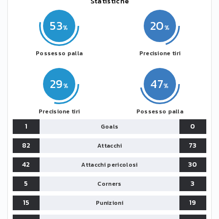
Statistiche
53
20
Possesso palla
Precisione tiri
29
47
Precisione tiri
Possesso palla
1
0
Goals
82
73
Attacchi
42
30
Attacchi pericolosi
5
3
Corners
15
19
Punizioni