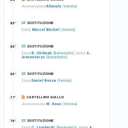
Ammonizione
Rômulo
(
Verona
)
SOSTITUZIONE
85'
Entra
Marcel Büchel
(
Verona
)
SOSTITUZIONE
85'
Esce
R. Chibsah
(
Benevento
), entra
S.
Armenteros
(
Benevento
)
SOSTITUZIONE
85'
Esce
Daniel Bessa
(
Verona
)
CARTELLINO GIALLO
77'
Ammonizione
M. Kean
(
Verona
)
SOSTITUZIONE
76'
Esce
C. Lombardi
(
Benevento
), entra
A.