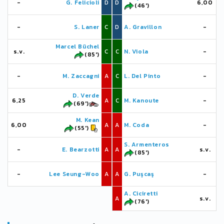
-
G. Felicioli
D
D
6,00
(46')
-
S. Laner
C
D
A. Gravillon
-
Marcel Büchel
s.v.
C
C
N. Viola
-
(85')
-
M. Zaccagni
A
C
L. Del Pinto
-
D. Verde
6,25
A
C
M. Kanoute
-
(69')
M. Kean
6,00
A
A
M. Coda
-
(55')
S. Armenteros
-
E. Bearzotti
A
A
s.v.
(85')
-
Lee Seung-Woo
A
A
G. Puşcaş
-
A. Ciciretti
A
s.v.
(76')