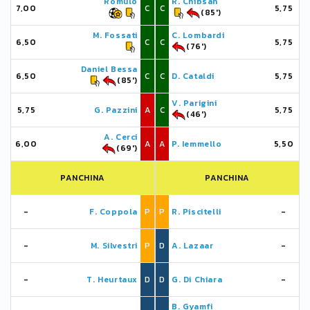
Rômulo
R. Chibsah
7,00
C
C
5,75
(85')
M. Fossati
C. Lombardi
6,50
C
C
5,75
(76')
Daniel Bessa
6,50
C
C
D. Cataldi
5,75
(85')
V. Parigini
5,75
G. Pazzini
A
C
5,75
(46')
A. Cerci
6,00
A
A
P. Iemmello
5,50
(69')
PANCHINA
PANCHINA
-
F. Coppola
P
P
R. Piscitelli
-
-
M. Silvestri
P
D
A. Lazaar
-
-
T. Heurtaux
D
D
G. Di Chiara
-
B. Gyamfi