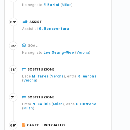
Ha segnato
F. Borini
(
Milan
)
ASSIST
89'
Assist di
G. Bonaventura
GOAL
85'
Ha segnato
Lee Seung-Woo
(
Verona
)
SOSTITUZIONE
76'
Esce
M. Fares
(
Verona
), entra
R. Aarons
(
Verona
)
SOSTITUZIONE
71'
Entra
N. Kalinić
(
Milan
), esce
P. Cutrone
(
Milan
)
CARTELLINO GIALLO
69'