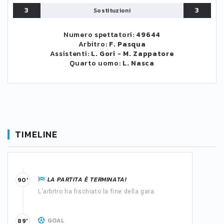
3
3
Sostituzioni
Numero spettatori:
49644
Arbitro:
F. Pasqua
Assistenti:
L. Gori
-
M. Zappatore
Quarto uomo:
L. Nasca
TIMELINE
LA PARTITA È TERMINATA!
90'
L'arbitro ha fischiato la fine della gara.
GOAL
89'