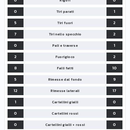
0
0
Rigori
0
1
Tiri parati
5
2
Tiri fuori
7
2
Tiri nello specchio
0
1
Pali e traverse
2
2
Fuorigioco
8
10
Falli fatti
5
9
Rimesse dal fondo
12
17
Rimesse laterali
1
0
Cartellini gialli
0
0
Cartellini rossi
0
0
Cartellini gialli + rossi