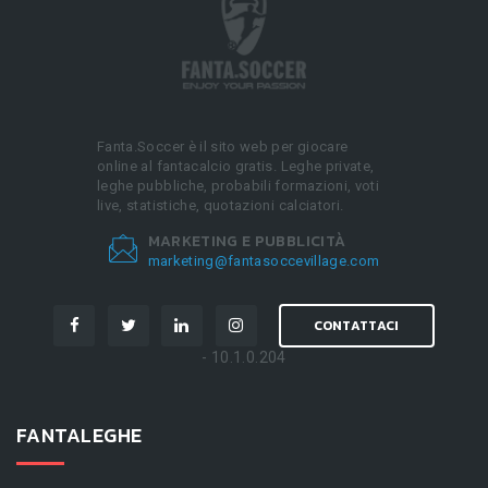
Fanta.Soccer è il sito web per giocare
online al fantacalcio gratis. Leghe private,
leghe pubbliche, probabili formazioni, voti
live, statistiche, quotazioni calciatori.
MARKETING E PUBBLICITÀ
marketing@fantasoccevillage.com
CONTATTACI
- 10.1.0.204
FANTALEGHE