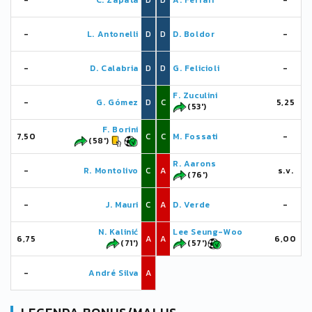
-
C. Zapata
D
D
A. Ferrari
-
-
L. Antonelli
D
D
D. Boldor
-
-
D. Calabria
D
D
G. Felicioli
-
F. Zuculini
-
G. Gómez
D
C
5,25
(53')
F. Borini
7,50
C
C
M. Fossati
-
(58')
R. Aarons
-
R. Montolivo
C
A
s.v.
(76')
-
J. Mauri
C
A
D. Verde
-
N. Kalinić
Lee Seung-Woo
6,75
A
A
6,00
(71')
(57')
-
André Silva
A