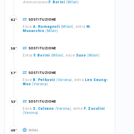
Ammonizione
F. Borini
(
Milan
)
SOSTITUZIONE
62'
Esce
A. Romagnoli
(
Milan
), entra
M.
Musacchio
(
Milan
)
SOSTITUZIONE
58'
Entra
F. Borini
(
Milan
), esce
Suso
(
Milan
)
SOSTITUZIONE
57'
Esce
B. Petković
(
Verona
), entra
Lee Seung-
Woo
(
Verona
)
SOSTITUZIONE
53'
Esce
S. Calvano
(
Verona
), entra
F. Zuculini
(
Verona
)
GOAL
49'