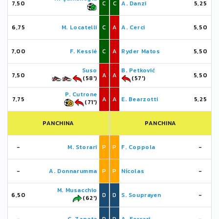
7,50
C
C
A. Danzi
5,25
6,75
M. Locatelli
C
A
A. Cerci
5,50
7,00
F. Kessié
C
A
Ryder Matos
5,50
Suso
B. Petković
7,50
A
A
5,50
(58')
(57')
P. Cutrone
7,75
A
A
E. Bearzotti
5,25
(71')
PANCHINA
PANCHINA
-
M. Storari
P
P
F. Coppola
-
-
A. Donnarumma
P
P
Nícolas
-
M. Musacchio
6,50
D
D
S. Souprayen
-
(62')