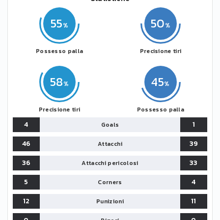
55
50
Possesso palla
Precisione tiri
58
45
Precisione tiri
Possesso palla
4
1
Goals
46
39
Attacchi
36
33
Attacchi pericolosi
5
4
Corners
12
11
Punizioni