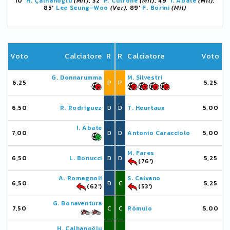
10'
H. Çalhanoğlu
(Mil)
, 32'
P. Cutrone
(Mil)
, 49'
I. Abate
(Mil)
,
85'
Lee Seung-Woo
(Ver)
, 89'
F. Borini
(Mil)
Voto
Calciatore
R
R
Calciatore
Voto
G. Donnarumma
M. Silvestri
6,25
P
P
5,25
6,50
R. Rodriguez
D
D
T. Heurtaux
5,00
I. Abate
7,00
D
D
Antonio Caracciolo
5,00
M. Fares
6,50
L. Bonucci
D
D
5,25
(76')
A. Romagnoli
S. Calvano
6,50
D
C
5,25
(62')
(53')
G. Bonaventura
7,50
C
C
Rômulo
5,00
H. Çalhanoğlu